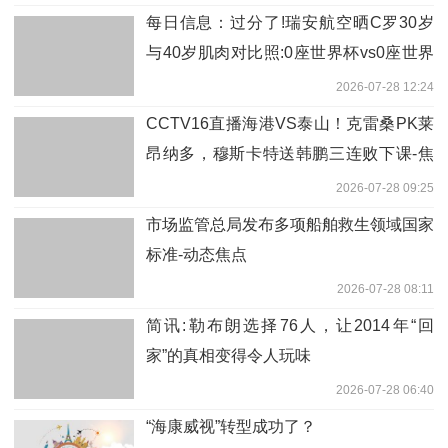
每日信息：过分了!瑞安航空晒C罗30岁
与40岁肌肉对比照:0座世界杯vs0座世界
杯
2026-07-28 12:24
CCTV16直播海港VS泰山！克雷桑PK莱
昂纳多，穆斯卡特送韩鹏三连败下课-焦
点热文
2026-07-28 09:25
市场监管总局发布多项船舶救生领域国家
标准-动态焦点
2026-07-28 08:11
简讯:勒布朗选择76人，让2014年“回
家”的真相变得令人玩味
2026-07-28 06:40
“海康威视”转型成功了？