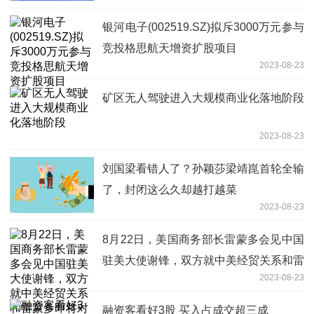
银河电子(002519.SZ)拟斥3000万元参与
竞投格思航天增资扩股项目
2023-08-23
矿区无人驾驶进入大规模商业化落地阶段
2023-08-23
刘国梁看错人了？孙颖莎梁靖崑首轮全输
了，封闭这么久却越打越菜
2023-08-23
8月22日，美国商务部长雷蒙多会见中国
驻美大使谢锋，双方就中美经贸关系和雷
2023-08-23
蒙多即将对中国的访问交换意见
融资客看好3股 买入占成交超三成