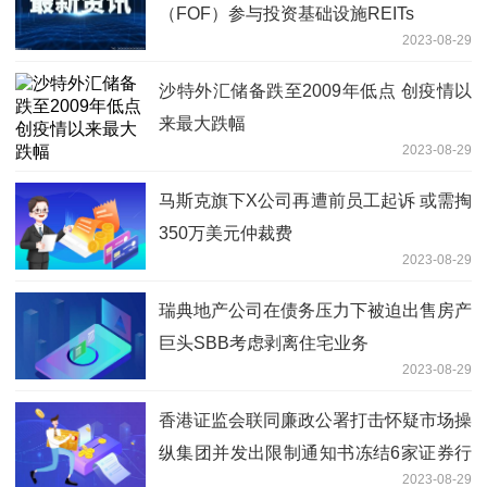
（FOF）参与投资基础设施REITs
2023-08-29
沙特外汇储备跌至2009年低点 创疫情以
来最大跌幅
2023-08-29
马斯克旗下X公司再遭前员工起诉 或需掏
350万美元仲裁费
2023-08-29
瑞典地产公司在债务压力下被迫出售房产
巨头SBB考虑剥离住宅业务
2023-08-29
香港证监会联同廉政公署打击怀疑市场操
纵集团并发出限制通知书冻结6家证券行
2023-08-29
客户帐户