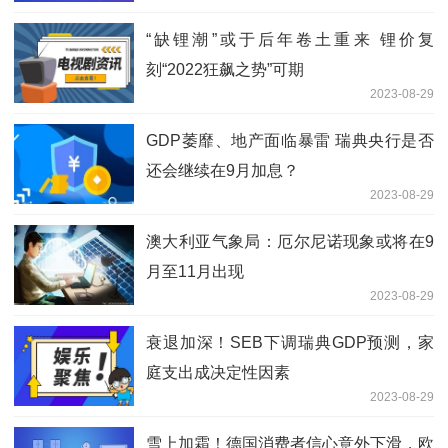
“缺锂潮”或于后年卷土重来 锂价复
刻“2022狂飙之势”可期
2023-08-29
GDP萎靡、地产面临暴雷 瑞典央行是否
还会继续在9月加息？
2023-08-29
澳大利亚气象局：厄尔尼诺现象或将在9
月至11月出现
2023-08-29
衰退加深！SEB下调瑞典GDP预测，家
庭支出成决定性因素
2023-08-29
雪上加霜！德国消费者信心意外下滑，欧