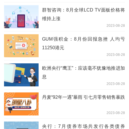
群智咨询：8月全球LCD TV面板价格将
维持上涨
2023-08-28
GUM强积金：8月份回报急挫 人均亏
11250港元
2023-08-28
欧洲央行“鹰王”：应该毫不犹豫地推进加
息
2023-08-28
丹麦“92年一遇”暴雨 引七月零售销售暴跌
2023-08-28
央行：7月债券市场共发行各类债券