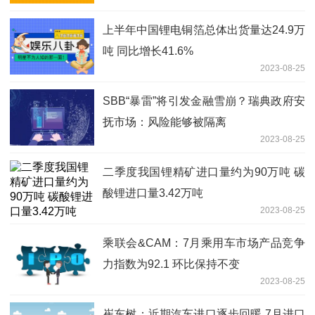
上半年中国锂电铜箔总体出货量达24.9万
吨 同比增长41.6%
2023-08-25
SBB“暴雷”将引发金融雪崩？瑞典政府安
抚市场：风险能够被隔离
2023-08-25
二季度我国锂精矿进口量约为90万吨 碳
酸锂进口量3.42万吨
2023-08-25
乘联会&CAM：7月乘用车市场产品竞争
力指数为92.1 环比保持不变
2023-08-25
崔东树：近期汽车进口逐步回暖 7月进口