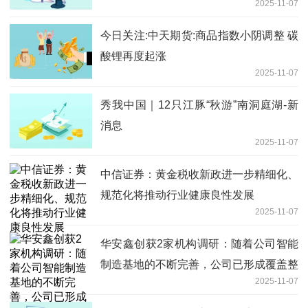
2025-11-07
今日关注:中天期货:商品指数小阴调整 碳
酸锂再度起涨
2025-11-07
秀我中国｜12只江豚“秋游”南洞庭湖-新
消息
2025-11-07
中信证券：黄金税收新政进一步精细化、
规范化将推动行业健康良性发展
2025-11-07
华安鑫创获2家机构调研：随着公司智能
制造基地的不断完善，公司已形成覆盖整
2025-11-07
车厂及其关联企业（Tier0.5）、系统集
成商（Tier1）、显示面板厂以及低空飞