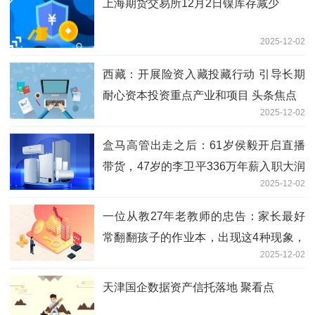
上海期货交易所12月2日镍库存减少
2025-12-02
西藏：开展险资入藏投藏行动 引导长期
耐心资本投资重点产业和项目 头条焦点
2025-12-02
盒马高管出走之后：61岁侯毅开启直播
带货，47岁的李卫平336万年薪入职大润
2025-12-02
发母公司
一位从教27年老教师的忠告：家长最好
常翻翻孩子的作业本，出现这4种现象，
2025-12-02
一定要警惕！-滚动
天津国企数据资产信托落地 聚看点