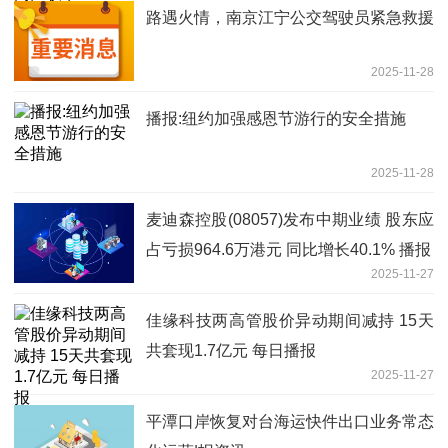
路遇火情，南京江宁公交驾驶员紧急救援
2025-11-28
播报:纽约加强感恩节游行的安全措施
2025-11-28
麦迪森控股(08057)发布中期业绩 股东应
占亏损964.6万港元 同比增长40.1% 播报
2025-11-27
佳缘科技两高管股价异动期间减持 15天
共套现1.7亿元 每日播报
2025-11-27
平潭口岸恢复对台海运快件出口业务常态