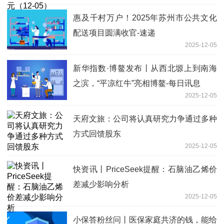
惠及千村万户！2025年苏州市公共文化
配送项目圆满收官-速递
2025-12-05
新华指数·博鳌发布丨从西北塬上到南海
之滨，“平凉红牛”亮相博鳌-每日讯息
2025-12-05
天府文旅：公司将认真研究力争通过多种
方式回馈股东
2025-12-05
快资讯丨PriceSeek提醒：石脑油乙烯价
差减少影响分析
2025-12-05
小保答粉丝问丨医保家庭共济的钱，能给