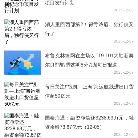
项目发行计划
2025-12-08
湖人重回西部第2！得亏浓眉，独行侠又
行了
2025-12-07
布鲁克林篮网在主场以119-101大胜新奥
尔良鹈鹕 秀杰明8分7助|每日报道
2025-12-07
每日关注!“钱凯—上海”海运航线进出口货
值超50亿元
2025-12-07
国泰海通：融资净偿还3238.63万元，融
资余额73.67亿元（12-05）
2025-12-06