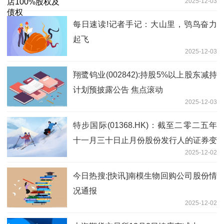
2025-12-03
每日速读!记者手记：大山里，鸮鸟奋力
起飞
2025-12-03
翔鹭钨业(002842):持股5%以上股东减持
计划预披露公告 焦点滚动
2025-12-03
特步国际(01368.HK)：截至二零二五年
十一月三十日止月份股份发行人的证券变
2025-12-02
动月报表内容摘要
今日热搜:[快讯]南模生物回购公司股份情
况通报
2025-12-02