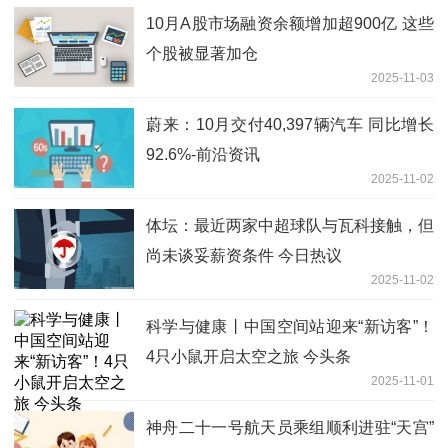
10月A股市场融资余额增加超900亿 这些
个股被显著加仓
2025-11-03
蔚来：10月交付40,397辆汽车 同比增长
92.6%-前沿资讯
2025-11-02
体坛：最近两家中超球队与瓦科接触，但
尚未谈妥薪资条件 今日热议
2025-11-02
科学与健康丨中国空间站迎来“新访客”！
4只小鼠开启太空之旅 今头条
2025-11-01
神舟二十一号航天员乘组顺利进驻“天宫”