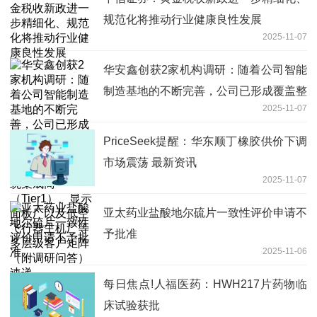
规范化将推动行业健康良性发展
2025-11-07
华安鑫创获2家机构调研：随着公司智能
制造基地的不断完善，公司已形成覆盖整
2025-11-07
车厂及其关联企业（Tier0.5）、系统集
成商（Tier1）、显示面板厂以及低空飞
PriceSeek提醒：华东顺丁橡胶供价下调
行器主机厂等多层级客户矩阵（附调研问
市场震荡 最新资讯
答） 速递
2025-11-07
亚太药业盐酸地尔硫片一致性评价申请不
予批准
2025-11-06
每日焦点!人福医药：HWH217片药物临
床试验获批