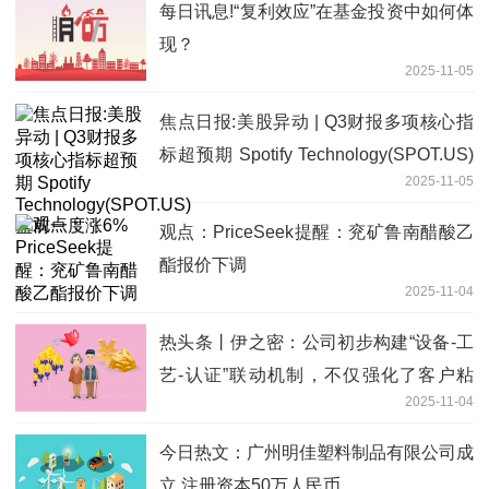
每日讯息!“复利效应”在基金投资中如何体
现？
2025-11-05
焦点日报:美股异动 | Q3财报多项核心指
标超预期 Spotify Technology(SPOT.US)
2025-11-05
盘前一度涨6%
观点：PriceSeek提醒：兖矿鲁南醋酸乙
酯报价下调
2025-11-04
热头条丨伊之密：公司初步构建“设备-工
艺-认证”联动机制，不仅强化了客户粘
2025-11-04
性，也为公司构筑起涵盖技术、服务与认
证的综合壁垒
今日热文：广州明佳塑料制品有限公司成
立 注册资本50万人民币