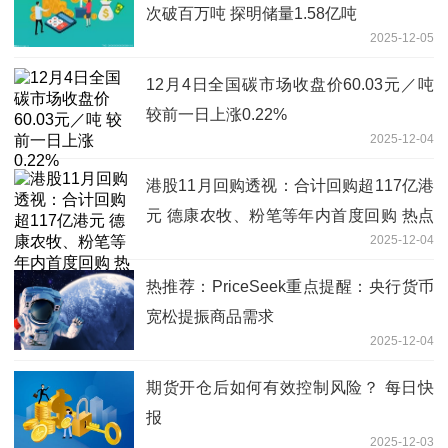
次破百万吨 探明储量1.58亿吨
2025-12-05
12月4日全国碳市场收盘价60.03元／吨
较前一日上涨0.22%
2025-12-04
港股11月回购透视：合计回购超117亿港
元 德康农牧、粉笔等年内首度回购 热点
2025-12-04
评
热推荐：PriceSeek重点提醒：央行货币
宽松提振商品需求
2025-12-04
期货开仓后如何有效控制风险？ 每日快
报
2025-12-03