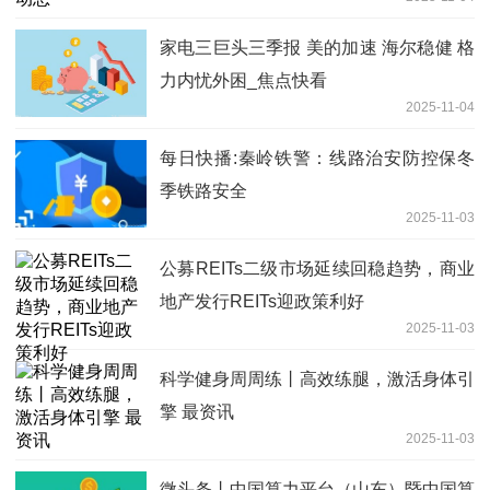
家电三巨头三季报 美的加速 海尔稳健 格
力内忧外困_焦点快看
2025-11-04
每日快播:秦岭铁警：线路治安防控保冬
季铁路安全
2025-11-03
公募REITs二级市场延续回稳趋势，商业
地产发行REITs迎政策利好
2025-11-03
科学健身周周练丨高效练腿，激活身体引
擎 最资讯
2025-11-03
微头条丨中国算力平台（山东）暨中国算