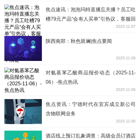
焦点速讯：泡泡玛特直播忘关播？员工吐
槽79元产品“会有人买单”引热议，客服回
2025-11-07
应员工是否会被处理：核实中，具体方案
暂不清楚
陕西南郑：秋色斑斓|焦点要闻
2025-11-06
对氨基苯乙酸商品报价动态（2025-11-
06）-焦点热讯
2025-11-06
焦点资讯：宁德时代在宜宾成立新公司
含物联网业务
2025-11-06
酒店线上预订乱象调查：高级会员订酒店