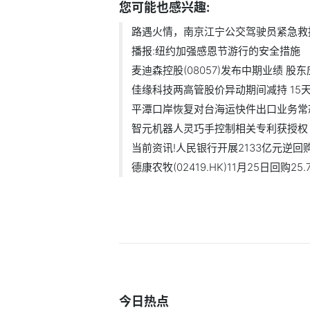
您可能也感兴趣:
路遇火情，南京江宁公交驾驶员紧急救
播报:纽约加强感恩节游行的安全措施
麦迪森控股(08057)发布中期业绩 股东应.
佳缘科技两高管股价异动期间减持 15天.
平潭口岸恢复对台海运快件出口业务常态.
智元机器人灵巧手控制相关专利获授权
当前资讯!人民银行开展2133亿元逆回购操
德康农牧(02419.HK)11月25日回购25.74
今日热点