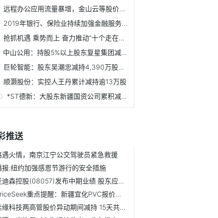
远程办公应用流量暴增，金山云等股价涨势明显
2019年银行、保险业持续加强金融服务 总资产平稳增长
抢抓机遇 乘势而上 奋力推动“十个走在全市前列”——访市...
中山公用：持股5%以上股东复星集团减持均价8.75元
巨轮智能：股东吴潮忠减持4,390万股股价1.81元起
顺灏股份：实控人王丹累计减持逾13万股
*ST德新：大股东新疆国资公司累积减持251.83万股
彩推送
路遇火情，南京江宁公交驾驶员紧急救援
播报:纽约加强感恩节游行的安全措施
麦迪森控股(08057)发布中期业绩 股东应占亏损964.6万港元 ...
PriceSeek重点提醒：新疆宜化PVC报价下调20元
佳缘科技两高管股价异动期间减持 15天共套现1.7亿元 每日播报