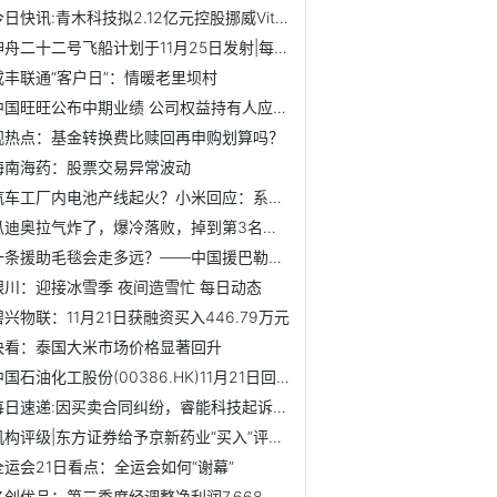
今日快讯:青木科技拟2.12亿元控股挪威Vitalis
神舟二十二号飞船计划于11月25日发射|每日看点
咸丰联通“客户日”：情暖老里坝村
中国旺旺公布中期业绩 公司权益持有人应占利润约17.17亿元同...
观热点：基金转换费比赎回再申购划算吗？
海南海药：股票交易异常波动
汽车工厂内电池产线起火？小米回应：系生产流程调试工作偏差
瓜迪奥拉气炸了，爆冷落败，掉到第3名，争冠形势恶化 观点
一条援助毛毯会走多远？——中国援巴勒斯坦物资送达难民营_滚动
银川：迎接冰雪季 夜间造雪忙 每日动态
碧兴物联：11月21日获融资买入446.79万元
快看：泰国大米市场价格显著回升
中国石油化工股份(00386.HK)11月21日回购3677.77万港元 年内...
每日速递:因买卖合同纠纷，睿能科技起诉云南泽瑞思科技有限公司
机构评级|东方证券给予京新药业“买入”评级-热讯
全运会21日看点：全运会如何“谢幕”
名创优品：第三季度经调整净利润7.668亿元 同比增长11.7%