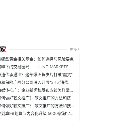
更多
有哪些黄金相关基金：如何选择与风险要点
雪峰下的交易密码——JUNO MARKETS技术峰会乌鲁木齐站圆满结束
非遗传承遇冷？这部爆火贺岁片打破“魔咒”
鼎和保险广西分公司深入开展“3·15”消费者权益保护教育宣传...
自媒体推广：企业新闻稿发布应该怎样掌握节奏？ 怎么规划效...
如何做好软文推广？ 软文推广的方法和技巧是什么？
如何做好软文推广？ 软文推广的方法和技巧是什么？
聚划算99划算节内容化升级 5000家淘宝天猫品牌联动狂欢