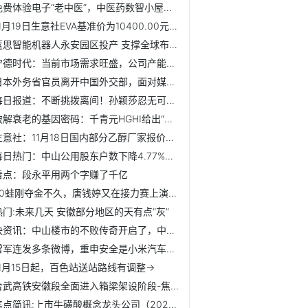
免费体验电子“老中医”，中医药数智小屋亮相首都机场|热点评
11月19日生意社EVA基准价为10400.00元/吨_焦点简讯
蓝思智能机器人永安园区投产 支撑全球布局_当前热讯
宁德时代：当前市场需求旺盛，公司产能利用率饱满-新资讯
日本外务省官员离开中国外交部，面对媒体提问未给出任何表态-...
每日报道：不断挑拨离间！孙颖莎忍无可忍，终于道出与王曼昱...
破解衰老的基因密码：千青元HGHI给出“中国方案”
生意社：11月18日国内部分乙醇厂家报价持稳|实时
每日热门：中山公用股东户数下降4.77%，户均持股32.27万元
看点：段永平用两个字赚了千亿
50蛙刚夺金不久，唐钱婷又在接力赛上演惊天追击
热门:未来几天 安徽部分地区的天有点“灰”
快资讯：中山楼市的不败传奇开启了，中山楼市东区房价从1.3万...
雷军连发多条微博，重申安全是小米汽车基础和前提
11月15日起，百色站送站路线有调整→
合武高铁安徽段全面进入箱梁架设阶段-焦点要闻
焦点简讯:上市牛磺酸概念龙头公司（2025/11/14）