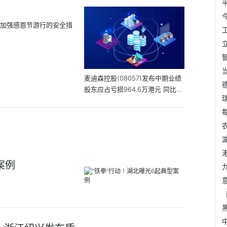
约加强感恩节游行的安全措
麦迪森控股(08057)发布中期业绩
股东应占亏损964.6万港元 同比增
长40.1% 播报
案例