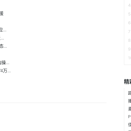
援
..
..
..
...
万...
精