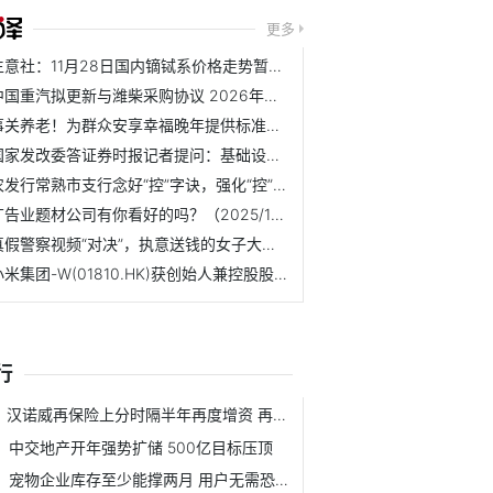
更多
生意社：11月28日国内镝铽系价格走势暂稳-焦点热议
中国重汽拟更新与潍柴采购协议 2026年上限增至210亿元 焦点信息
事关养老！为群众安享幸福晚年提供标准助力 | 新版标准指南...
国家发改委答证券时报记者提问：基础设施REITs持续扩围，城市...
农发行常熟市支行念好“控”字诀，强化“控”字，严守风险底...
广告业题材公司有你看好的吗？（2025/11/24）_动态
真假警察视频“对决”，执意送钱的女子大惊失色
小米集团-W(01810.HK)获创始人兼控股股东雷军增持260万股B类...
行
汉诺威再保险上分时隔半年再度增资 再保主体陆续增资提升实力
中交地产开年强势扩储 500亿目标压顶
宠物企业库存至少能撑两月 用户无需恐慌