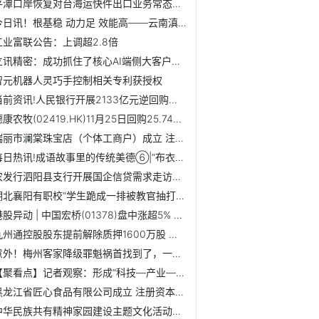
平潭口岸恢复对台海运快件出口业务常态化运营|报资讯
今日讯！根基稳 动力足 效能高——云南滇中新区奋力打造现...
工业富联公告：上调超2.8倍
立讯精密：成功抓住了核心AI端侧大客户的市场机遇 焦点热门
智元机器人灵巧手控制相关专利获授权
当前资讯!人民银行开展2133亿元逆回购操作 实现净回笼972亿元
德康农牧(02419.HK)11月25日回购25.74万股，耗资1927.34万港元
瑞丽市澜棠珠宝店（个体工商户）成立 注册资本5万人民币
每日热讯!成语故事里的传统美德⑥|“布衣蔬食”教青少年读懂...
农发行泗阳县支行开展国企信贷需求走访赋能地方经济发展
湖北襄阳有职校“学生跪成一排被教官抽打”：因未打扫卫生受...
港股异动 | 中国宏桥(01378)盘中涨超5% 大摩对铝价前景仍保持乐观
九州通控股股东提前解除质押1600万股 一致行动人新增质押7000万股
意外！梅州客家降级罪魁祸首找到了，一点中超球队的样子都没有
【聚看点】记者观察：形成“科技—产业—金融”良性循环
黑龙江省匠心食品有限公司成立 注册资本100万人民币
中华民族共有精神家园建设主题文化活动走进宜都|热点