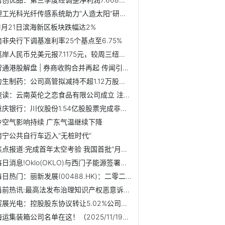
理工光科光纤传感系统助力“人造太阳”研究|每日快讯
11月21日滨海新区板块跌幅达2%
南非央行下调基准利率25个基点至6.75%
离岸人民币兑美元报7.1175元，较周三纽约尾盘涨1点_焦点短讯
智通港股解盘 | 券商收购合并再起 传闻引发地产走强
力生制药：公司高管拟减持不超1.12万股公司股份
速读：云南英伦之恋食品有限公司成立 注册资本300万人民币
重庆银行：川仪股份1.54亿股股票完成非交易过户
冷空气影响持续 广东气温继续下降
南宁公共自行车迈入“无桩时代”
焦点报道:完成首年太空考验 我国首批“月壤砖”状态良好
每日消息!Oklo(OKLO)与西门子能源签署电力转换系统设计协议 ...
每日热门：丽新发展(00488.HK)：二零二五年十二月十九日股东...
当前热讯:最高法发布治理知识产权恶意诉讼典型案例
宸展光电：控股股东协议转让5.02%公司股份|最资讯
海运集装箱公司名单在这！（2025/11/19）|快播