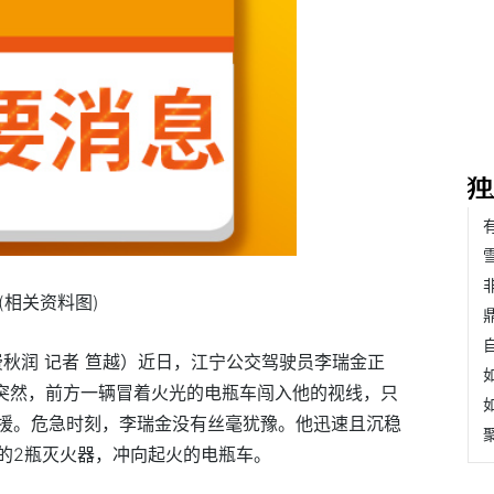
(相关资料图)
 费秋润 记者 笪越）近日，江宁公交驾驶员李瑞金正
。突然，前方一辆冒着火光的电瓶车闯入他的视线，只
援。危急时刻，李瑞金没有丝毫犹豫。他迅速且沉稳
的2瓶灭火器，冲向起火的电瓶车。