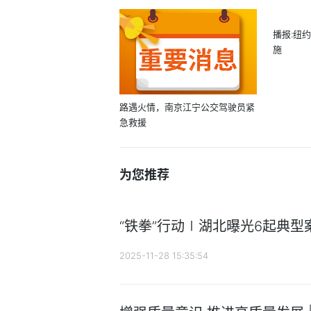
播报:纽
施
路遇火情，南京江宁公交驾驶员紧
急救援
为您推荐
“铁拳”行动∣湖北曝光6起典型
2025-11-28 15:35:54