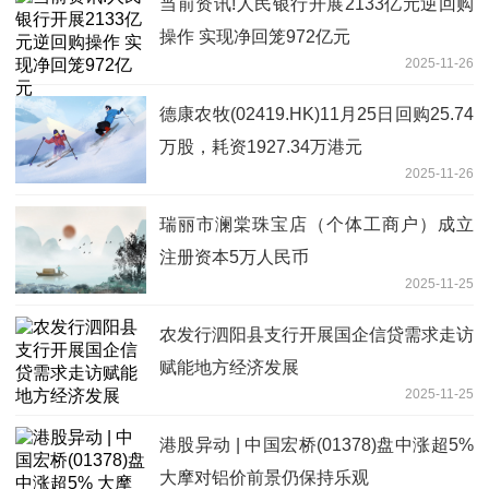
当前资讯!人民银行开展2133亿元逆回购
操作 实现净回笼972亿元
2025-11-26
德康农牧(02419.HK)11月25日回购25.74
万股，耗资1927.34万港元
2025-11-26
瑞丽市澜棠珠宝店（个体工商户）成立
注册资本5万人民币
2025-11-25
农发行泗阳县支行开展国企信贷需求走访
赋能地方经济发展
2025-11-25
港股异动 | 中国宏桥(01378)盘中涨超5%
大摩对铝价前景仍保持乐观