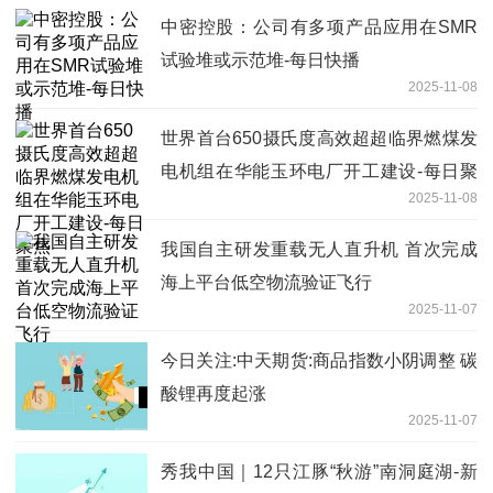
中密控股：公司有多项产品应用在SMR
试验堆或示范堆-每日快播
2025-11-08
世界首台650摄氏度高效超超临界燃煤发
电机组在华能玉环电厂开工建设-每日聚
2025-11-08
焦
我国自主研发重载无人直升机 首次完成
海上平台低空物流验证飞行
2025-11-07
今日关注:中天期货:商品指数小阴调整 碳
酸锂再度起涨
2025-11-07
秀我中国｜12只江豚“秋游”南洞庭湖-新