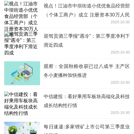
视点！江油市中坝街道小优优食品经营部
（个体工商户）成立 注册资本30万人民
2025-10-30
币
迎驾贡酒三季报“遇冷”：第三季度净利下
滑近四成
2025-10-30
观察：全国秋粮收获已过八成半 主产区
冬小麦播种加快推进
2025-10-30
中信建投：看好乘用车板块高端化及科技
成长结构性行情
2025-10-30
每日速递:多家锂矿上市公司第三季度业