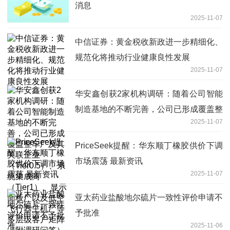
消息
2025-11-07
中信证券：黄金税收新政进一步精细化、
规范化将推动行业健康良性发展
2025-11-07
华安鑫创获2家机构调研：随着公司智能
制造基地的不断完善，公司已形成覆盖整
2025-11-07
车厂及其关联企业（Tier0.5）、系统集
成商（Tier1）、显示面板厂以及低空飞
PriceSeek提醒：华东顺丁橡胶供价下调
行器主机厂等多层级客户矩阵（附调研问
市场震荡 最新资讯
答） 速递
2025-11-07
亚太药业盐酸地尔硫片一致性评价申请不
予批准
2025-11-06