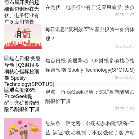
在光伏、电子行业有广泛应用前景_焦点
2025-11-05
快看
每日讯息!“复利效应”在基金投资中如何体
现？
2025-11-05
焦点日报:美股异动 | Q3财报多项核心指
标超预期 Spotify Technology(SPOT.US)
2025-11-05
盘前一度涨6%
观点：PriceSeek提醒：兖矿鲁南醋酸乙
酯报价下调
2025-11-04
热头条丨伊之密：公司初步构建“设备-工
艺-认证”联动机制，不仅强化了客户粘