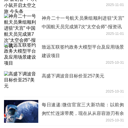
2025-11-01
神舟二十一号航天员乘组顺利进驻“天宫”
中国航天员完成第7次“太空会师”-报资讯
2025-11-01
致远互联签约政务大模型平台及应用场景
建设项目
2025-10-31
高盛下调波音目标价至257美元
2025-10-31
每日速递:微信官宣三大新功能：以前匆
匆忙忙连滚带爬，现在从从容容游刃有余
2025-10-31