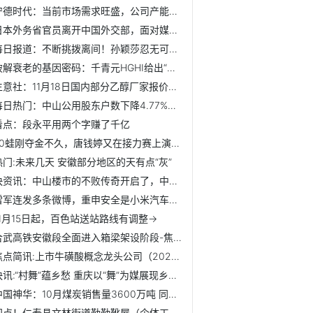
宁德时代：当前市场需求旺盛，公司产能利用率饱满-新资讯
日本外务省官员离开中国外交部，面对媒体提问未给出任何表态-...
每日报道：不断挑拨离间！孙颖莎忍无可忍，终于道出与王曼昱...
破解衰老的基因密码：千青元HGHI给出“中国方案”
生意社：11月18日国内部分乙醇厂家报价持稳|实时
每日热门：中山公用股东户数下降4.77%，户均持股32.27万元
看点：段永平用两个字赚了千亿
50蛙刚夺金不久，唐钱婷又在接力赛上演惊天追击
热门:未来几天 安徽部分地区的天有点“灰”
快资讯：中山楼市的不败传奇开启了，中山楼市东区房价从1.3万...
雷军连发多条微博，重申安全是小米汽车基础和前提
11月15日起，百色站送站路线有调整→
合武高铁安徽段全面进入箱梁架设阶段-焦点要闻
焦点简讯:上市牛磺酸概念龙头公司（2025/11/14）
快讯:“村舞”蕴乡愁 重庆以“舞”为媒展现乡村新风尚
中国神华：10月煤炭销售量3600万吨 同比下降5.8%
视点！仁寿县文林街道勤勤靴屋（个体工商户）成立 注册资本5...