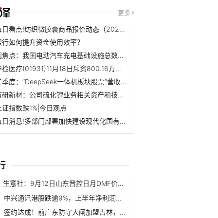
更多
每日看点!纺织微胶囊商品报价动态（2025-11-20）
银行如何提升资金使用效率？
观焦点：我国电动汽车充电基础设施总数达1864.5万个
华检医疗(01931)11月18日斥资800.16万港元回购131万股
二季度：“DeepSeek一体机板块股票”营收排名一览 视讯
有研新材：公司硫化锂业务相关资产和技术已经转让 每日观点
上证指数跌1%|今日观点
每日消息!多部门部署加快建设现代化国有林场
行
生意社：9月12日山东晋控日月DMF价格持稳运行|焦点热闻
中兴通讯港股跌逾9%，上半年净利润同比减少11.77%
签约达成！前广东防守大闸加盟吉林，最佳一季场均9.4分7.8板4...