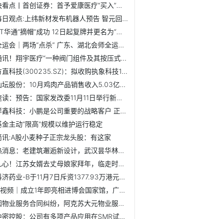
快看点丨首创证券：首予爱康医疗“买入”评级 中期利润稳健...
每日观点:上纬新材发布机器人预告 智元回应
ST华通“摘帽”成功 12日起复牌并更名为“世纪华通”
全运会｜两场“点杀” 广东、湖北会师全运会U20男足决赛
通讯！翔宇医疗“一种阀门组件及其按压式直通闸阀”获发明专利！
方直科技(300235.SZ)：拟收购执象科技100%股权
仙坛股份：10月鸡肉产品销售收入5.03亿元 同比增长9.30%
速读：预告：国家发改委11月11日举行新闻发布会 介绍进一步...
祥鑫科技：小鹏是公司重要的战略客户 正在多个业务领域持续...
基金主动“限高”规模以维护运行稳定
简讯:A股小麦种子正宗龙头股：有这家
热消息：老建筑邂逅新设计，武汉昙华林论坛共探“老城新生”之道
扎心！江苏女婿去丈母娘家拜年，临走时两手空空没回礼：真不...
科济药业-B于11月7日斥资1377.93万港元回购87.65万股-每日消息
G视频｜成立1年即亮相进博会国家馆，广西硬核企业实力圈粉|每...
因物业服务合同纠纷，阿克苏大元物业服务有限责任公司起诉汇...
中密控股：公司有多项产品应用在SMR试验堆或示范堆-每日快播