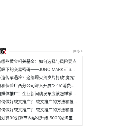
更多
有哪些黄金相关基金：如何选择与风险要点
雪峰下的交易密码——JUNO MARKETS技术峰会乌鲁木齐站圆满结束
非遗传承遇冷？这部爆火贺岁片打破“魔咒”
鼎和保险广西分公司深入开展“3·15”消费者权益保护教育宣传...
自媒体推广：企业新闻稿发布应该怎样掌握节奏？ 怎么规划效...
如何做好软文推广？ 软文推广的方法和技巧是什么？
如何做好软文推广？ 软文推广的方法和技巧是什么？
聚划算99划算节内容化升级 5000家淘宝天猫品牌联动狂欢