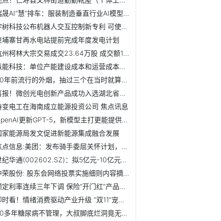
瑞晟AI“慧”排车：服装制造垂直行业AI模型，让服装生产“智...
宇树科技公布机器人交互控制新专利 可使机器人能够适应各种场景
柬埔寨甘再水电站提前完成年度发电计划
杭州柯林大宗交易成交23.64万股 成交额1128.86万元
派能科技：单位产能建设成本和运营成本将进一步优化，为公司...
30年前流行的外烟，抽过三个在当时就算很牛的了，如今估计已...
喜报！微创光电创新产品成功入选湖北省推荐目录
特变电工在海南成立能源投资公司 焦点讯息
OpenAI更新GPT-5，新模型主打更能提供“情绪价值”-焦点
国家能源局发文促进新能源集成融合发展
焦点信息:美团：发布骑手委屈关怀计划，提供最高50000元的委...
世纪华通(002602.SZ)：拟5亿元-10亿元回购股份
中荣股份: 股东会网络投票实施细则内容摘要_每日速看
预定利率连续三年下调 保险“开门红”产品紧盯分红险
即时看！情绪消费驱动产业升级 “双11”宠物经济活力释放
20多年糖尿病不管理，大叔脚底烂洞竟无感！医生：恐要截趾|焦...