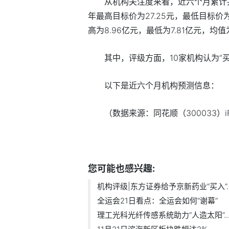
从机构关注度来看，近六个月累计共
年最高目标价为27.25元，最低目标价为
高为8.96亿元，最低为7.81亿元，均值
其中，评级方面，10家机构认为“买
以下是近六个月机构预测信息：
（数据来源：同花顺（300033）iF
标签：
财经频道
财经资讯
您可能也感兴趣:
机构评级|东方证券给予京新药业“买入”..
全运会21日看点：全运会如何“谢幕”
理工光科光纤传感系统助力“人造太阳”..