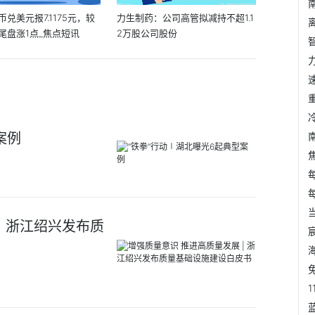
兑美元报7.1175元，较
力生制药：公司高管拟减持不超1.1
尾盘涨1点_焦点短讯
2万股公司股份
案例
| 浙江绍兴发布质