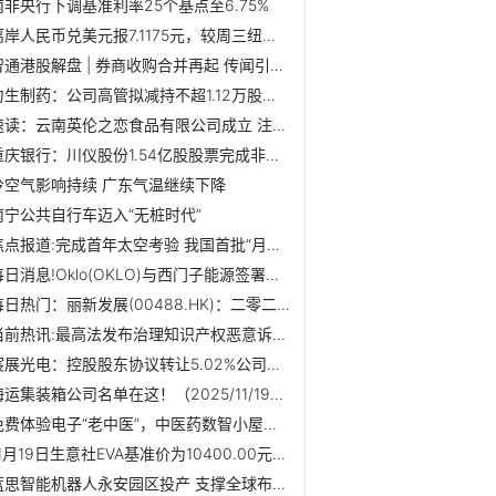
南非央行下调基准利率25个基点至6.75%
离岸人民币兑美元报7.1175元，较周三纽约尾盘涨1点_焦点短讯
智通港股解盘 | 券商收购合并再起 传闻引发地产走强
力生制药：公司高管拟减持不超1.12万股公司股份
速读：云南英伦之恋食品有限公司成立 注册资本300万人民币
重庆银行：川仪股份1.54亿股股票完成非交易过户
冷空气影响持续 广东气温继续下降
南宁公共自行车迈入“无桩时代”
焦点报道:完成首年太空考验 我国首批“月壤砖”状态良好
每日消息!Oklo(OKLO)与西门子能源签署电力转换系统设计协议 ...
每日热门：丽新发展(00488.HK)：二零二五年十二月十九日股东...
当前热讯:最高法发布治理知识产权恶意诉讼典型案例
宸展光电：控股股东协议转让5.02%公司股份|最资讯
海运集装箱公司名单在这！（2025/11/19）|快播
免费体验电子“老中医”，中医药数智小屋亮相首都机场|热点评
11月19日生意社EVA基准价为10400.00元/吨_焦点简讯
蓝思智能机器人永安园区投产 支撑全球布局_当前热讯