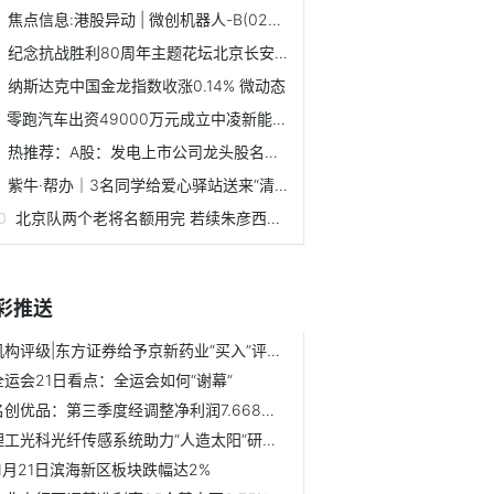
焦点信息:港股异动 | 微创机器人-B(02252)绩后涨超6% 中期...
纪念抗战胜利80周年主题花坛北京长安街沿线亮相-当前热门
纳斯达克中国金龙指数收涨0.14% 微动态
零跑汽车出资49000万元成立中凌新能源科技（浙江）有限公司，...
热推荐：A股：发电上市公司龙头股名单，主要利好哪些股票？（...
紫牛·帮办｜3名同学给爱心驿站送来“清凉”
北京队两个老将名额用完 若续朱彦西只能签C类 要占球队工资帽
彩推送
机构评级|东方证券给予京新药业“买入”评级-热讯
全运会21日看点：全运会如何“谢幕”
名创优品：第三季度经调整净利润7.668亿元 同比增长11.7%
理工光科光纤传感系统助力“人造太阳”研究|每日快讯
11月21日滨海新区板块跌幅达2%