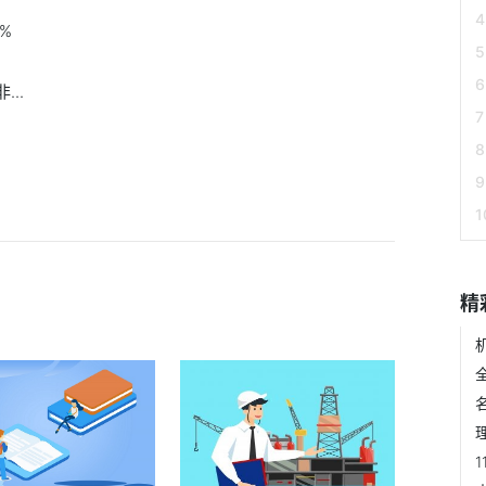
%
..
精