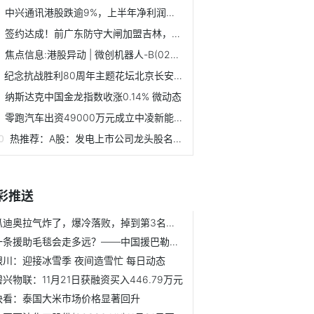
中兴通讯港股跌逾9%，上半年净利润同比减少11.77%
签约达成！前广东防守大闸加盟吉林，最佳一季场均9.4分7.8板4...
焦点信息:港股异动 | 微创机器人-B(02252)绩后涨超6% 中期...
纪念抗战胜利80周年主题花坛北京长安街沿线亮相-当前热门
纳斯达克中国金龙指数收涨0.14% 微动态
零跑汽车出资49000万元成立中凌新能源科技（浙江）有限公司，...
热推荐：A股：发电上市公司龙头股名单，主要利好哪些股票？（...
彩推送
瓜迪奥拉气炸了，爆冷落败，掉到第3名，争冠形势恶化 观点
一条援助毛毯会走多远？——中国援巴勒斯坦物资送达难民营_滚动
银川：迎接冰雪季 夜间造雪忙 每日动态
碧兴物联：11月21日获融资买入446.79万元
快看：泰国大米市场价格显著回升