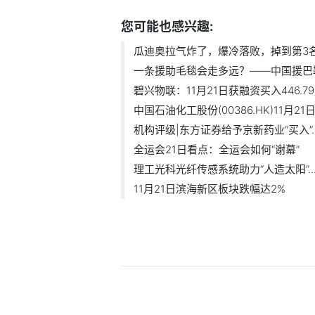
您可能也感兴趣:
瓜迪奥拉气炸了，爆冷落败，掉到第3名，
一条援助毛毯会走多远？——中国援巴勒.
碧兴物联：11月21日获融资买入446.7
中国石油化工股份(00386.HK)11月21日回
机构评级|东方证券给予京新药业“买入”..
全运会21日看点：全运会如何“谢幕”
理工光科光纤传感系统助力“人造太阳”..
11月21日滨海新区板块跌幅达2%