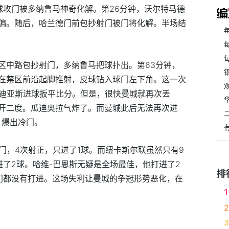
球攻门被多纳鲁马神奇化解。第26分钟，沃尔特马德
偏。随后，哈兰德门前包抄射门被门将化解。半场结
区中路包抄射门，多纳鲁马把球扑出。第63分钟，
在禁区前沿起脚推射，皮球钻入球门左下角。这一次
-迪亚斯进球扳平比分。但是，很快曼城就再次丢
开二度。瓜迪奥拉气炸了。而曼城此后无法再次进
，爆出冷门。
射门，4次射正，只进了1球。而纽卡斯尔联虽然只有9
进了2球。哈维-巴恩斯无疑是全场最佳，他打进了2
排
门都没有打进。这场失利让曼城的争冠形势恶化，在
。
队
纽卡斯