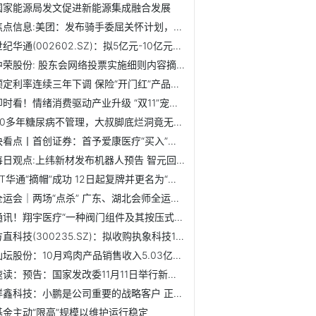
国家能源局发文促进新能源集成融合发展
焦点信息:美团：发布骑手委屈关怀计划，提供最高50000元的委...
世纪华通(002602.SZ)：拟5亿元-10亿元回购股份
中荣股份: 股东会网络投票实施细则内容摘要_每日速看
预定利率连续三年下调 保险“开门红”产品紧盯分红险
即时看！情绪消费驱动产业升级 “双11”宠物经济活力释放
20多年糖尿病不管理，大叔脚底烂洞竟无感！医生：恐要截趾|焦...
快看点丨首创证券：首予爱康医疗“买入”评级 中期利润稳健...
每日观点:上纬新材发布机器人预告 智元回应
ST华通“摘帽”成功 12日起复牌并更名为“世纪华通”
全运会｜两场“点杀” 广东、湖北会师全运会U20男足决赛
通讯！翔宇医疗“一种阀门组件及其按压式直通闸阀”获发明专利！
方直科技(300235.SZ)：拟收购执象科技100%股权
仙坛股份：10月鸡肉产品销售收入5.03亿元 同比增长9.30%
速读：预告：国家发改委11月11日举行新闻发布会 介绍进一步...
祥鑫科技：小鹏是公司重要的战略客户 正在多个业务领域持续...
基金主动“限高”规模以维护运行稳定