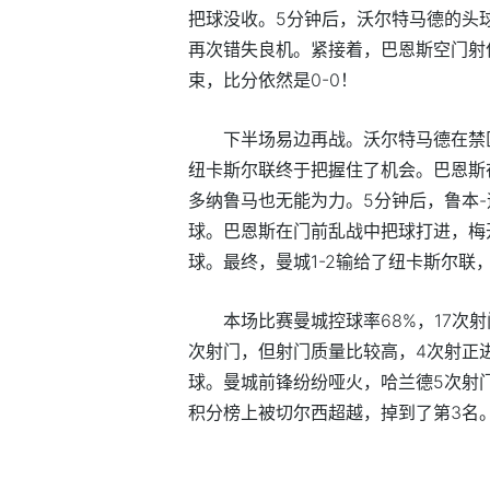
把球没收。5分钟后，沃尔特马德的头
再次错失良机。紧接着，巴恩斯空门射
束，比分依然是0-0！
下半场易边再战。沃尔特马德在禁
纽卡斯尔联终于把握住了机会。巴恩斯
多纳鲁马也无能为力。5分钟后，鲁本
球。巴恩斯在门前乱战中把球打进，梅
球。最终，曼城1-2输给了纽卡斯尔联
本场比赛曼城控球率68%，17次
次射门，但射门质量比较高，4次射正
球。曼城前锋纷纷哑火，哈兰德5次射
积分榜上被切尔西超越，掉到了第3名
标签：
曼城
利物浦
多纳鲁马
切尔西