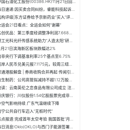
中国石油化工股份(00386.HK)11月21日回购3677.77万港元 年内...
每日速递:因买卖合同纠纷，睿能科技起诉云南泽瑞思科技有限公司
机构评级|东方证券给予京新药业“买入”评级-热讯
全运会21日看点：全运会如何“谢幕”
名创优品：第三季度经调整净利润7.668亿元 同比增长11.7%
理工光科光纤传感系统助力“人造太阳”研究|每日快讯
11月21日滨海新区板块跌幅达2%
南非央行下调基准利率25个基点至6.75%
离岸人民币兑美元报7.1175元，较周三纽约尾盘涨1点_焦点短讯
智通港股解盘 | 券商收购合并再起 传闻引发地产走强
力生制药：公司高管拟减持不超1.12万股公司股份
速读：云南英伦之恋食品有限公司成立 注册资本300万人民币
重庆银行：川仪股份1.54亿股股票完成非交易过户
冷空气影响持续 广东气温继续下降
南宁公共自行车迈入“无桩时代”
焦点报道:完成首年太空考验 我国首批“月壤砖”状态良好
每日消息!Oklo(OKLO)与西门子能源签署电力转换系统设计协议 ...