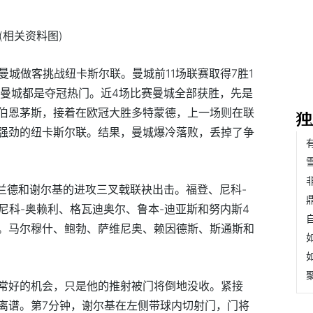
(相关资料图)
曼城做客挑战纽卡斯尔联。曼城前11场联赛取得7胜1
，曼城都是夺冠热门。近4场比赛曼城全部获胜，先是
伯恩茅斯，接着在欧冠大胜多特蒙德，上一场则在联
强劲的纽卡斯尔联。结果，曼城爆冷落败，丢掉了争
哈兰德和谢尔基的进攻三叉戟联袂出击。福登、尼科-
尼科-奥赖利、格瓦迪奥尔、鲁本-迪亚斯和努内斯4
。马尔穆什、鲍勃、萨维尼奥、赖因德斯、斯通斯和
常好的机会，只是他的推射被门将倒地没收。紧接
离谱。第7分钟，谢尔基在左侧带球内切射门，门将