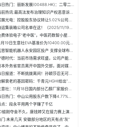
每日热门：丽新发展(00488.HK)：二零二五年十二月十九日股东...
当前热讯:最高法发布治理知识产权恶意诉讼典型案例
宸展光电：控股股东协议转让5.02%公司股份|最资讯
海运集装箱公司名单在这！（2025/11/19）|快播
免费体验电子“老中医”，中医药数智小屋亮相首都机场|热点评
11月19日生意社EVA基准价为10400.00元/吨_焦点简讯
蓝思智能机器人永安园区投产 支撑全球布局_当前热讯
宁德时代：当前市场需求旺盛，公司产能利用率饱满-新资讯
日本外务省官员离开中国外交部，面对媒体提问未给出任何表态-...
每日报道：不断挑拨离间！孙颖莎忍无可忍，终于道出与王曼昱...
破解衰老的基因密码：千青元HGHI给出“中国方案”
生意社：11月18日国内部分乙醇厂家报价持稳|实时
每日热门：中山公用股东户数下降4.77%，户均持股32.27万元
看点：段永平用两个字赚了千亿
50蛙刚夺金不久，唐钱婷又在接力赛上演惊天追击
热门:未来几天 安徽部分地区的天有点“灰”
快资讯：中山楼市的不败传奇开启了，中山楼市东区房价从1.3万...