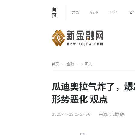
首
要闻
行业
产经
房
页
首页
金融
> 正文
瓜迪奥拉气炸了，爆
形势恶化 观点
2025-11-23 07:27:56
来源:
足球狗说