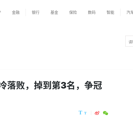
产
金融
银行
基金
保险
数码
智能
汽
冷落败，掉到第3名，争冠