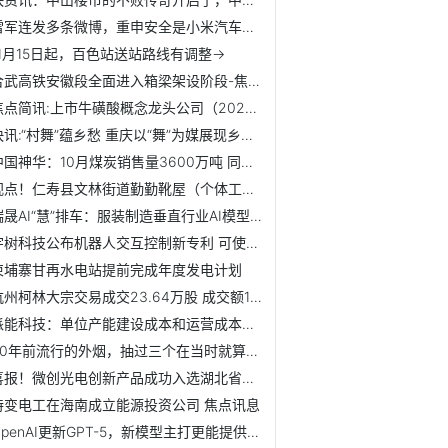
雷军连发多条微博，重申安全是小米汽车基础和前提
11月15日起，百色站送站路线有调整→
合武高铁安徽段全面进入箱梁架设阶段-焦点要闻
焦点简讯:上市牛磺酸概念龙头公司（2025/11/14）
快讯:“村舞”蕴乡愁 重庆以“舞”为媒展现乡村新风尚
中国神华：10月煤炭销售量3600万吨 同比下降5.8%
视点！仁寿县文林街道勤勤靴屋（个体工商户）成立 注册资本5...
瑞晟AI“慧”排车：服装制造垂直行业AI模型，让服装生产“智...
宇树科技公布机器人交互控制新专利 可使机器人能够适应各种场景
柬埔寨甘再水电站提前完成年度发电计划
杭州柯林大宗交易成交23.64万股 成交额1128.86万元
派能科技：单位产能建设成本和运营成本将进一步优化，为公司...
30年前流行的外烟，抽过三个在当时就算很牛的了，如今估计已...
喜报！微创光电创新产品成功入选湖北省推荐目录
特变电工在海南成立能源投资公司 焦点讯息
OpenAI更新GPT-5，新模型主打更能提供“情绪价值”-焦点