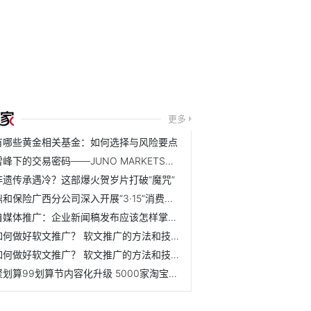
更多
有哪些黄金相关基金：如何选择与风险要点
雪峰下的交易密码——JUNO MARKETS技术峰会乌鲁木齐站圆满结束
非遗传承遇冷？这部爆火贺岁片打破“魔咒”
鼎和保险广西分公司深入开展“3·15”消费者权益保护教育宣传...
自媒体推广：企业新闻稿发布应该怎样掌握节奏？ 怎么规划效...
如何做好软文推广？ 软文推广的方法和技巧是什么？
如何做好软文推广？ 软文推广的方法和技巧是什么？
聚划算99划算节内容化升级 5000家淘宝天猫品牌联动狂欢