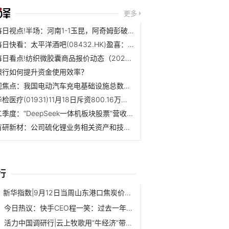
更多
每日视点!半场：河南1-1玉昆，阿奇姆彭破门，史成龙送礼恩里...
每日快看：太平洋酒吧(08432.HK)盈喜：预期中期转亏为盈录得...
每日看点!纺织微胶囊商品报价动态（2025-11-20）
银行如何提升资金使用效率？
观焦点：我国电动汽车充电基础设施总数达1864.5万个
华检医疗(01931)11月18日斥资800.16万港元回购131万股
二季度：“DeepSeek一体机板块股票”营收排名一览 视讯
有研新材：公司硫化锂业务相关资产和技术已经转让 每日观点
行
新华指数|9月12日当周山东港口焦炭价格指数微幅下跌
今日热议：快手CEO程一笑：过去一年有2600万创作者在快手获得收入
活力中国调研行|云上牧歌用“牛经济”带活一串消费链