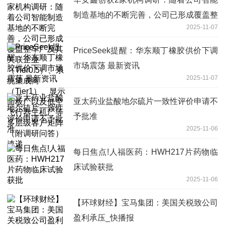
制造基地的不断完善，公司已形成覆盖整
2025-11-07
车厂及其关联企业（Tier0.5）、系统集
成商（Tier1）、显示面板厂以及低空飞
PriceSeek提醒：华东顺丁橡胶供价下调
行器主机厂等多层级客户矩阵（附调研问
市场震荡 最新资讯
答） 速递
2025-11-07
亚太药业盐酸地尔硫片一致性评价申请不
予批准
2025-11-06
每日焦点!人福医药：HWH217片药物临
床试验获批
2025-11-06
【环球财经】宝马集团：美国关税致公司
盈利承压_快播报