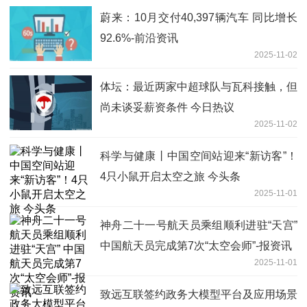
蔚来：10月交付40,397辆汽车 同比增长
92.6%-前沿资讯
2025-11-02
体坛：最近两家中超球队与瓦科接触，但
尚未谈妥薪资条件 今日热议
2025-11-02
科学与健康丨中国空间站迎来“新访客”！
4只小鼠开启太空之旅 今头条
2025-11-01
神舟二十一号航天员乘组顺利进驻“天宫”
中国航天员完成第7次“太空会师”-报资讯
2025-11-01
致远互联签约政务大模型平台及应用场景