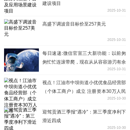
建设项目
2025-10-31
高盛下调波音目标价至257美元
2025-10-31
每日速递:微信官宣三大新功能：以前匆
匆忙忙连滚带爬，现在从从容容游刃有余
2025-10-31
视点！江油市中坝街道小优优食品经营部
（个体工商户）成立 注册资本30万人民
2025-10-30
币
迎驾贡酒三季报“遇冷”：第三季度净利下
滑近四成
2025-10-30