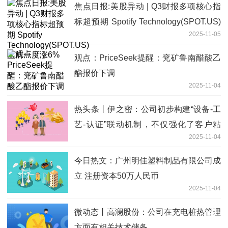
焦点日报:美股异动 | Q3财报多项核心指
标超预期 Spotify Technology(SPOT.US)
2025-11-05
盘前一度涨6%
观点：PriceSeek提醒：兖矿鲁南醋酸乙
酯报价下调
2025-11-04
热头条丨伊之密：公司初步构建“设备-工
艺-认证”联动机制，不仅强化了客户粘
2025-11-04
性，也为公司构筑起涵盖技术、服务与认
证的综合壁垒
今日热文：广州明佳塑料制品有限公司成
立 注册资本50万人民币
2025-11-04
微动态丨高澜股份：公司在充电桩热管理
方面有相关技术储备