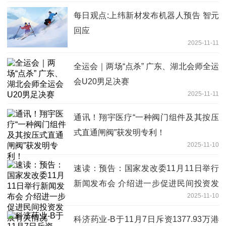
每日观点:上纬新材发布机器人预告 智元
回应
2025-11-11
全运会｜两场“点杀” 广东、湖北会师全运
会U20男足决赛
2025-11-11
通讯！翔宇医疗“一种阀门组件及其按压
式直通闸阀”获发明专利！
2025-11-10
速读：预告：国家发改委11月11日举行
新闻发布会 介绍进一步促进民间投资发
2025-11-10
展有关情况
科济药业-B于11月7日斥资1377.93万港