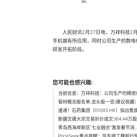
人民财讯2月27日电，万祥科技2
手机端有所应用，同时公司生产的数电
研发开拓阶段。
标签：
财经频道
财经资讯
您可能也感兴趣:
当前信息：万祥科技：公司生产的精密结.
管材概念股名单,龙头股一览(建议收藏) .
速递！石药集团（01093.HK）拟出售旗下
新疆交建大宗交易折价成交364.44万股 .
青岛西海岸新区“七业融合”激发春节消..
PriceSeek重点提醒：华东顺丁橡胶行情小