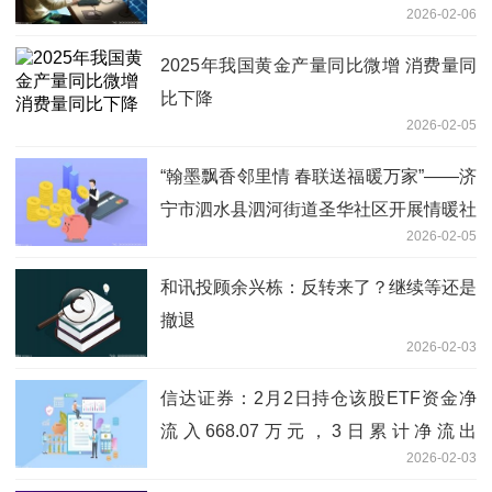
2026-02-06
2025年我国黄金产量同比微增 消费量同
比下降
2026-02-05
“翰墨飘香邻里情 春联送福暖万家”——济
宁市泗水县泗河街道圣华社区开展情暖社
2026-02-05
区迎新春活动|简讯
和讯投顾余兴栋：反转来了？继续等还是
撤退
2026-02-03
信达证券：2月2日持仓该股ETF资金净
流入668.07万元，3日累计净流出
2026-02-03
1572.78万元