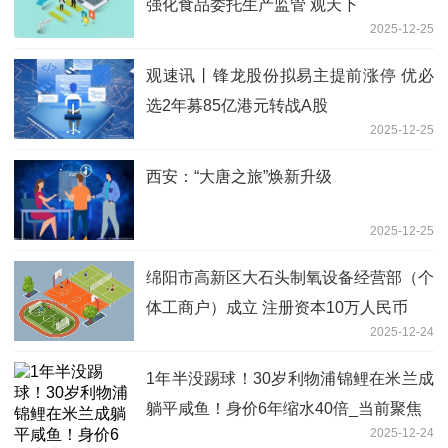
强化食品委托生产监管 观天下
2025-12-25
观速讯丨锋龙股份拟易主提前涨停 优必
选2年募85亿港元转战A股
2025-12-25
西安：“大唐之旅”焕新升级
2025-12-25
绵阳市高新区大石头制氧设备经营部（个
体工商户）成立 注册资本10万人民币
2025-12-24
1年半没踢球！30岁利物浦锦鲤在米兰成
躺平咸鱼！身价6年缩水40倍_当前聚焦
2025-12-24