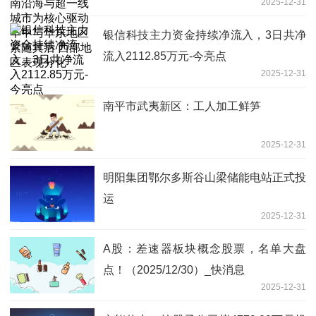
2025-12-31
华中与华东地区紧随其后 西部地区表现
分化
银信科技主力资金持续净流入，3日共净
流入2112.85万元-今亮点
2025-12-31
南平市武夷新区：工人加工鲜笋
2025-12-31
明阳集团鄂尔多斯谷山梁储能电站正式投
运
2025-12-31
A股：差速器板块概念股票，名单大盘
点！（2025/12/30）_快消息
2025-12-31