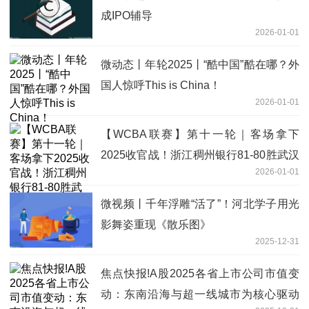
成IPO辅导
2026-01-01
微动态丨年轮2025丨“酷中国”酷在哪？外
国人惊呼This is China！
2026-01-01
【WCBA联赛】第十一轮｜客场拿下
2025收官战！浙江稠州银行81-80胜武汉
2026-01-01
盛帆黄鹤！|即时焦点
微视频丨千年浮雕“活了”！河北学子用光
影舞姿重现《散乐图》
2025-12-31
焦点快报!A股2025各省上市公司市值变
动：东南沿海与超一线城市为核心驱动