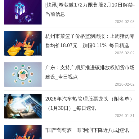
[快讯]希荻微172万限售股2月10日解禁-
当前信息
2026-02-03
杭州市菜篮子价格监测周报：上周猪肉零
售均价18.07元，跌幅0.11%_每日精选
2026-02-02
广东：支持广期所推进碳排放权期货市场
建设_今日视点
2026-02-02
2026年汽车热管理股票龙头（附名单）
（1月30日）_每日速讯
2026-01-31
“国产葡萄酒一哥”利润下降近八成|短讯