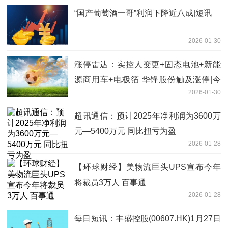
“国产葡萄酒一哥”利润下降近八成|短讯
2026-01-30
涨停雷达：实控人变更+固态电池+新能
源商用车+电极箔 华锋股份触及涨停|今
2026-01-30
日热文
超讯通信：预计2025年净利润为3600万
元—5400万元 同比扭亏为盈
2026-01-28
【环球财经】美物流巨头UPS宣布今年
将裁员3万人 百事通
2026-01-28
每日短讯：丰盛控股(00607.HK)1月27日