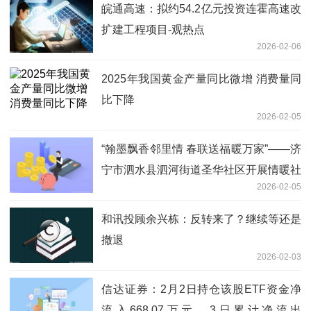
皖通高速：拟约54.2亿元投资连霍高速改
扩建工程项目-观热点
2026-02-06
2025年我国黄金产量同比微增 消费量同
比下降
2026-02-05
“翰墨飘香邻里情 春联送福暖万家”——济
宁市泗水县泗河街道圣华社区开展情暖社
2026-02-05
区迎新春活动|简讯
和讯投顾余兴栋：反转来了？继续等还是
撤退
2026-02-03
信达证券：2月2日持仓该股ETF资金净
流入668.07万元，3日累计净流出