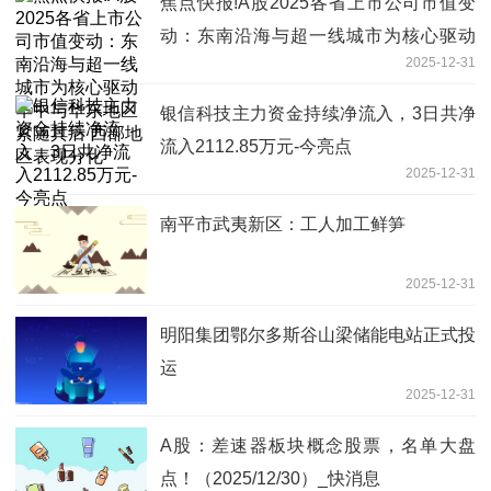
焦点快报!A股2025各省上市公司市值变
动：东南沿海与超一线城市为核心驱动
2025-12-31
华中与华东地区紧随其后 西部地区表现
分化
银信科技主力资金持续净流入，3日共净
流入2112.85万元-今亮点
2025-12-31
南平市武夷新区：工人加工鲜笋
2025-12-31
明阳集团鄂尔多斯谷山梁储能电站正式投
运
2025-12-31
A股：差速器板块概念股票，名单大盘
点！（2025/12/30）_快消息