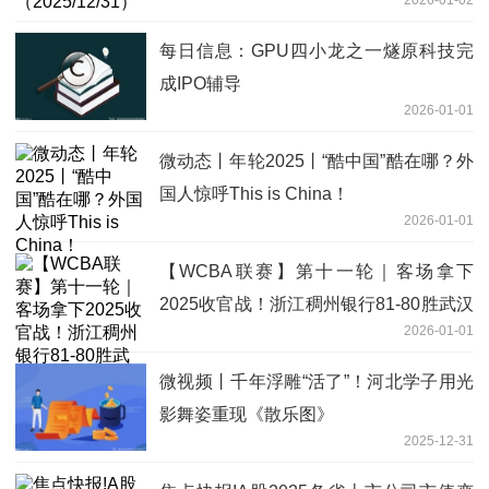
每日信息：GPU四小龙之一燧原科技完
成IPO辅导
2026-01-01
微动态丨年轮2025丨“酷中国”酷在哪？外
国人惊呼This is China！
2026-01-01
【WCBA联赛】第十一轮｜客场拿下
2025收官战！浙江稠州银行81-80胜武汉
2026-01-01
盛帆黄鹤！|即时焦点
微视频丨千年浮雕“活了”！河北学子用光
影舞姿重现《散乐图》
2025-12-31