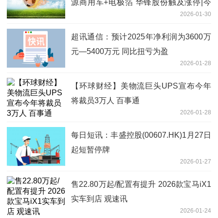
源商用车+电极箔 华锋股份触及涨停|今
2026-01-30
日热文
超讯通信：预计2025年净利润为3600万
元—5400万元 同比扭亏为盈
2026-01-28
【环球财经】美物流巨头UPS宣布今年
将裁员3万人 百事通
2026-01-28
每日短讯：丰盛控股(00607.HK)1月27日
起短暂停牌
2026-01-27
售22.80万起/配置有提升 2026款宝马iX1
实车到店 观速讯
2026-01-24