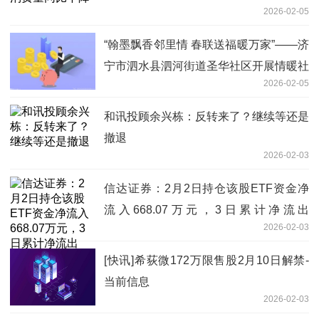
2026-02-05
“翰墨飘香邻里情 春联送福暖万家”——济
宁市泗水县泗河街道圣华社区开展情暖社
2026-02-05
区迎新春活动|简讯
和讯投顾余兴栋：反转来了？继续等还是
撤退
2026-02-03
信达证券：2月2日持仓该股ETF资金净
流入668.07万元，3日累计净流出
2026-02-03
1572.78万元
[快讯]希荻微172万限售股2月10日解禁-
当前信息
2026-02-03