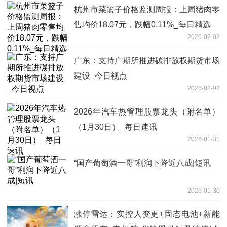
杭州市菜篮子价格监测周报：上周猪肉零
售均价18.07元，跌幅0.11%_每日精选
2026-02-02
广东：支持广期所推进碳排放权期货市场
建设_今日视点
2026-02-02
2026年汽车热管理股票龙头（附名单）
（1月30日）_每日速讯
2026-01-31
“国产葡萄酒一哥”利润下降近八成|短讯
2026-01-30
涨停雷达：实控人变更+固态电池+新能