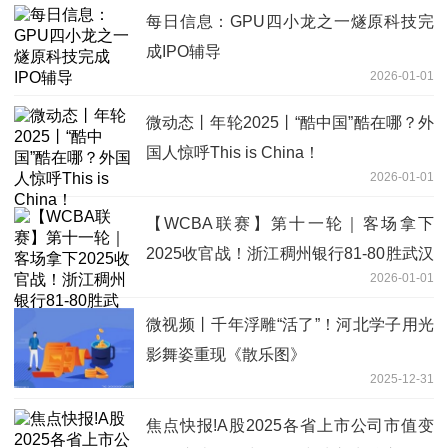
每日信息：GPU四小龙之一燧原科技完
成IPO辅导
2026-01-01
微动态丨年轮2025丨“酷中国”酷在哪？外
国人惊呼This is China！
2026-01-01
【WCBA联赛】第十一轮｜客场拿下
2025收官战！浙江稠州银行81-80胜武汉
2026-01-01
盛帆黄鹤！|即时焦点
微视频丨千年浮雕“活了”！河北学子用光
影舞姿重现《散乐图》
2025-12-31
焦点快报!A股2025各省上市公司市值变