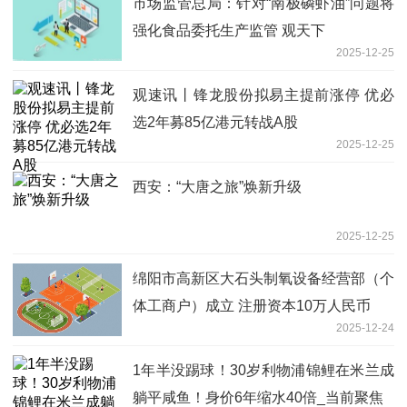
市场监管总局：针对“南极磷虾油”问题将
强化食品委托生产监管 观天下
2025-12-25
观速讯丨锋龙股份拟易主提前涨停 优必
选2年募85亿港元转战A股
2025-12-25
西安：“大唐之旅”焕新升级
2025-12-25
绵阳市高新区大石头制氧设备经营部（个
体工商户）成立 注册资本10万人民币
2025-12-24
1年半没踢球！30岁利物浦锦鲤在米兰成
躺平咸鱼！身价6年缩水40倍_当前聚焦