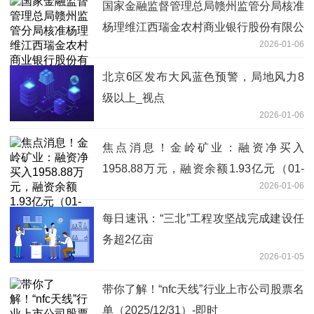
国家金融监督管理总局赣州监管分局核准
杨理维江西瑞金农村商业银行股份有限公
2026-01-06
司副行长_报资讯
北京6区发布大风蓝色预警，局地风力8
级以上_视点
2026-01-06
焦点消息！金岭矿业：融资净买入
1958.88万元，融资余额1.93亿元（01-
2026-01-06
05）
每日速讯：“三北”工程攻坚战完成建设任
务超2亿亩
2026-01-05
带你了解！“nfc天线”行业上市公司股票名
单（2025/12/31）-即时