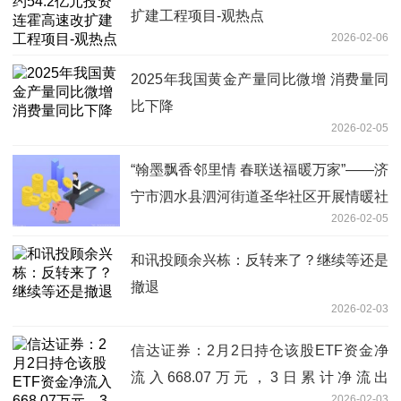
扩建工程项目-观热点
2026-02-06
2025年我国黄金产量同比微增 消费量同
比下降
2026-02-05
“翰墨飘香邻里情 春联送福暖万家”——济
宁市泗水县泗河街道圣华社区开展情暖社
2026-02-05
区迎新春活动|简讯
和讯投顾余兴栋：反转来了？继续等还是
撤退
2026-02-03
信达证券：2月2日持仓该股ETF资金净
流入668.07万元，3日累计净流出
2026-02-03