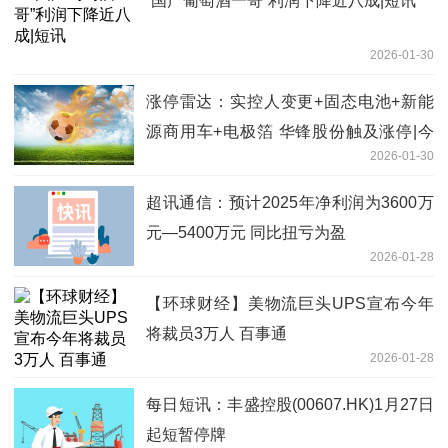
“国产葡萄酒一哥”利润下降近八成|短讯
2026-01-30
涨停雷达：实控人变更+固态电池+新能
源商用车+电极箔 华锋股份触及涨停|今
2026-01-30
日热文
超讯通信：预计2025年净利润为3600万
元—5400万元 同比扭亏为盈
2026-01-28
【环球财经】美物流巨头UPS宣布今年
将裁员3万人 百事通
2026-01-28
每日短讯：丰盛控股(00607.HK)1月27日
起短暂停牌