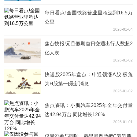
每日看点!全国铁路营业里程达到16.5万
公里
2026-01-04
焦点快报!元旦假期首日交通出行人数超2
亿人次
2026-01-02
快递股2025年盘点：申通领涨A股 极兔
为H股第一|最新消息
2026-01-02
焦点资讯：小鹏汽车2025年全年交付量
达42.94万台 同比增长126%
2026-01-01
仅因没参与回防，穆里尼奥曾把C罗骂哭