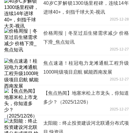
40岁C罗解锁1300场里程碑，连续14年
进球40+，剑指千球大关-视讯
2025-12-28
价格周报｜冬至过后生猪需求减少 价格
下滑_焦点短讯
2025-12-27
焦点速递！桂冠电力龙滩通航工程升级
1000吨级项目启航 赋能西南发展
2025-12-27
【焦点热闻】地塞米松上市龙头，你知道
多少？（2025/12/26）
2025-12-27
太阳能：终止投资建设河北联通分布式项
目 快资讯