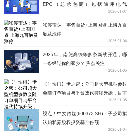
EPC（总承包商）包括通用电气
2026-01-07
（GE）、住重福惠（SFW）等知名企业
涨停雷达：零售百货+上海国资 上海九百
触及涨停
2026-01-06
2025年，南凭高铁等多条新线开通，哪
一条经过你的家乡？ 焦点关注
2026-01-05
【时快讯】伊之密：公司超大型机型参数
会随订单项目与平台迭代持续升级，目前
2026-01-05
公司超大型压铸机最高吨位为9000吨
视点！中文传媒(600373.SH)：子公司拟
认购私募股权投资基金份额
2026-01-04