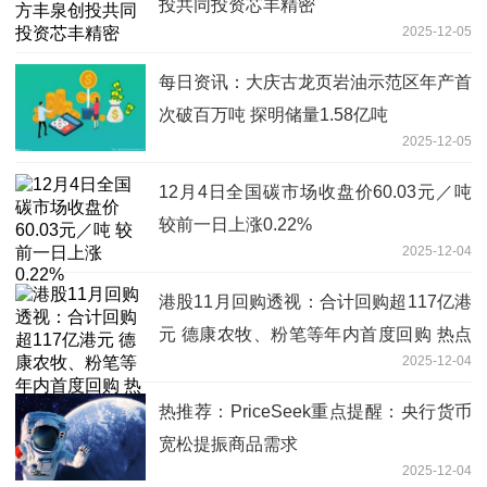
投共同投资芯丰精密
2025-12-05
每日资讯：大庆古龙页岩油示范区年产首
次破百万吨 探明储量1.58亿吨
2025-12-05
12月4日全国碳市场收盘价60.03元／吨
较前一日上涨0.22%
2025-12-04
港股11月回购透视：合计回购超117亿港
元 德康农牧、粉笔等年内首度回购 热点
2025-12-04
评
热推荐：PriceSeek重点提醒：央行货币
宽松提振商品需求
2025-12-04