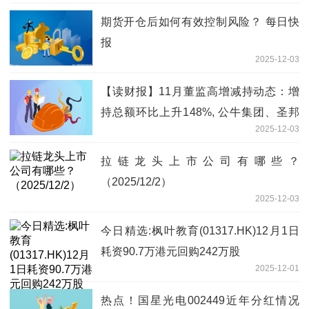
期货开仓后如何有效控制风险？ 每日快
报
2025-12-03
【读财报】11月董监高增减持动态：增
持总额环比上升148%, 公牛集团、圣邦
2025-12-03
股份减持金额居前
拉链龙头上市公司有哪些？
（2025/12/2）
2025-12-03
今日精选:枫叶教育(01317.HK)12月1日
耗资90.7万港元回购242万股
2025-12-01
热点！国星光电002449近年分红情况