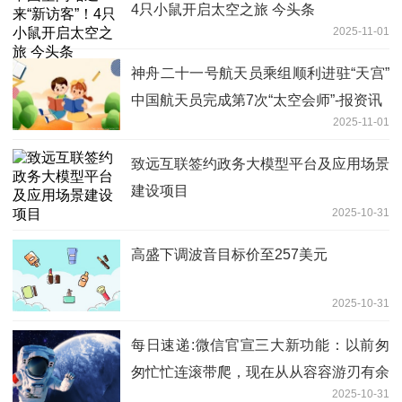
4只小鼠开启太空之旅 今头条
2025-11-01
神舟二十一号航天员乘组顺利进驻“天宫”
中国航天员完成第7次“太空会师”-报资讯
2025-11-01
致远互联签约政务大模型平台及应用场景
建设项目
2025-10-31
高盛下调波音目标价至257美元
2025-10-31
每日速递:微信官宣三大新功能：以前匆
匆忙忙连滚带爬，现在从从容容游刃有余
2025-10-31