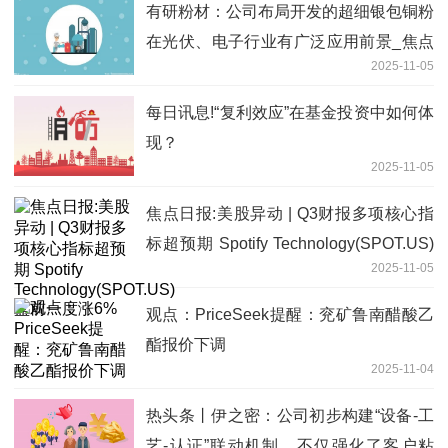
有研粉材：公司布局开发的超细银包铜粉
在光伏、电子行业有广泛应用前景_焦点
2025-11-05
快看
每日讯息!“复利效应”在基金投资中如何体
现？
2025-11-05
焦点日报:美股异动 | Q3财报多项核心指
标超预期 Spotify Technology(SPOT.US)
2025-11-05
盘前一度涨6%
观点：PriceSeek提醒：兖矿鲁南醋酸乙
酯报价下调
2025-11-04
热头条丨伊之密：公司初步构建“设备-工
艺-认证”联动机制，不仅强化了客户粘