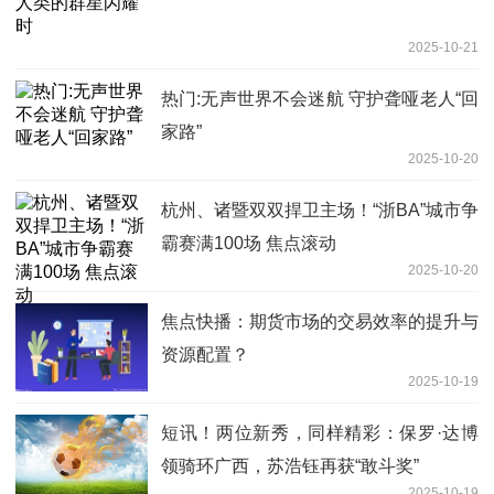
2025-10-21
热门:无声世界不会迷航 守护聋哑老人“回
家路”
2025-10-20
杭州、诸暨双双捍卫主场！“浙BA”城市争
霸赛满100场 焦点滚动
2025-10-20
焦点快播：期货市场的交易效率的提升与
资源配置？
2025-10-19
短讯！两位新秀，同样精彩：保罗·达博
领骑环广西，苏浩钰再获“敢斗奖”
2025-10-19