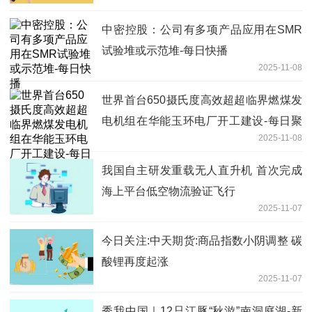
报
中密控股：公司有多项产品应用在SMR
试验堆或示范堆-每日快播
2025-11-08
世界首台650摄氏度高效超超临界燃煤发
电机组在华能玉环电厂开工建设-每日聚
2025-11-08
焦
我国自主研发重载无人直升机 首次完成
海上平台低空物流验证飞行
2025-11-07
今日关注:中天期货:商品指数小阴调整 碳
酸锂再度起涨
2025-11-07
秀我中国｜12只江豚“秋游”南洞庭湖-新