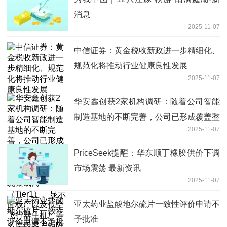
消息
2025-11-07
中信证券：黄金税收新政进一步精细化、
规范化将推动行业健康良性发展
2025-11-07
华安鑫创获2家机构调研：随着公司智能
制造基地的不断完善，公司已形成覆盖整
2025-11-07
车厂及其关联企业（Tier0.5）、系统集
成商（Tier1）、显示面板厂以及低空飞
PriceSeek提醒：华东顺丁橡胶供价下调
行器主机厂等多层级客户矩阵（附调研问
市场震荡 最新资讯
答） 速递
2025-11-07
亚太药业盐酸地尔硫片一致性评价申请不
予批准