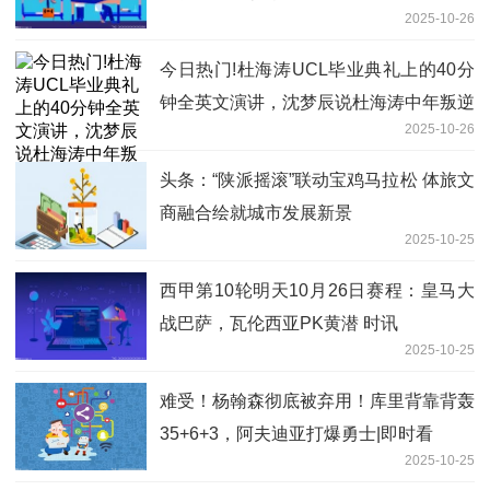
2025-10-26
今日热门!杜海涛UCL毕业典礼上的40分
钟全英文演讲，沈梦辰说杜海涛中年叛逆
2025-10-26
头条：“陕派摇滚”联动宝鸡马拉松 体旅文
商融合绘就城市发展新景
2025-10-25
西甲第10轮明天10月26日赛程：皇马大
战巴萨，瓦伦西亚PK黄潜 时讯
2025-10-25
难受！杨翰森彻底被弃用！库里背靠背轰
35+6+3，阿夫迪亚打爆勇士|即时看
2025-10-25