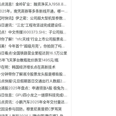
焦点消息！金岭矿业：融资净买入1958.88万元，融资余额1.93亿...
2025年，南凭高铁等多条新线开通，哪一条经过你的家乡？ 焦点关注
【时快讯】伊之密：公司超大型机型参数会随订单项目与平台迭...
每日速讯：“三北”工程攻坚战完成建设任务超2亿亩
视点！中文传媒(600373.SH)：子公司拟认购私募股权投资基金份额
带你了解！“nfc天线”行业上市公司股票名单（2025/12/31）-即时
超美！今年首个“超级月亮”，你拍到了吗？-新视野
每日看点!全国铁路营业里程达到16.5万公里
25年飞天茅台散瓶批价跌至1495元/瓶
李在明：韩国经济增长点在高新技术
一分钟带你了解液冷股票龙头股是哪些股票？（2025/12/31）
焦点快报!元旦假期首日交通出行人数超2亿人次
快递股2025年盘点：申通领涨A股 极兔为H股第一|最新消息
每日信息：GPU四小龙之一燧原科技完成IPO辅导
焦点资讯：小鹏汽车2025年全年交付量达42.94万台 同比增长126%
仅因没参与回防，穆里尼奥曾把C罗骂哭
微动态丨年轮2025丨“酷中国”酷在哪？外国人惊呼This is China！