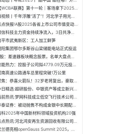
【WCBA联赛】第十一轮｜客场拿下2025收官战！浙江稠州银行81-...
微视频丨千年浮雕“活了”！河北学子用光影舞姿重现《散乐图》
焦点快报!A股2025各省上市公司市值变动：东南沿海与超一线城...
银信科技主力资金持续净流入，3日共净流入2112.85万元-今亮点
南平市武夷新区：工人加工鲜笋
明阳集团鄂尔多斯谷山梁储能电站正式投运
A股：差速器板块概念股票，名单大盘点！（2025/12/30）_快消息
京能热力：控股子公司拟4779.09万元投建六郎庄供冷供热项目
河南高速公路通车总里程突破1万公里
聚焦：恭喜火箭队！32岁老将复出，豪取3连胜，单场6分+2记三...
今日精选:超研股份、中银资产等成立新兴产业基金 出资额10亿
当前热讯:梦网科技成立低空飞行技术公司，含多项AI业务
华泰证券：被动抛售不构成金银中长期配置逻辑的反转信号
清科2025年中国新材料领域投资机构20强
焦点热讯:河北鸿安再生资源回收有限公司成立 注册资本20万人民币
宝兰德亮相openGauss Summit 2025，分享基于openGauss的深...