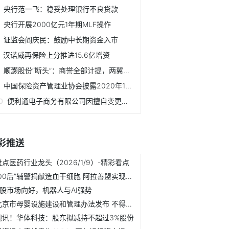
央行范一飞：稳妥处理银行不良贷款
央行开展2000亿元1年期MLF操作
证监会阎庆民：鼓励中长期资金入市
汉诺威再保险上分推进15.6亿增资
顺灏股份“断头”：商誉全部计提，两翼业务已折翼
中国保险资产管理业协会披露2020年1月产品注册数据
便利通电子商务有限公司因擅自变更董事监事被罚2万元
彩推送
盘点医药行业龙头（2026/1/9）-精彩看点
“00后”辅警捐献造血干细胞 阿拉善盟实现零突破 每日看点
A股市场向好，机器人与AI强势
北京市母婴设施建设和管理办法发布 不得以第三卫生间替代母...
视讯！华体科技：股东拟减持不超过3%股份