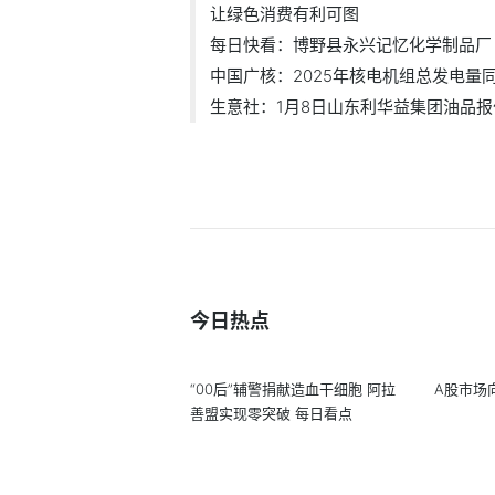
让绿色消费有利可图
每日快看：博野县永兴记忆化学制品厂（.
中国广核：2025年核电机组总发电量同比
生意社：1月8日山东利华益集团油品报价.
今日热点
“00后”辅警捐献造血干细胞 阿拉
A股市场
善盟实现零突破 每日看点