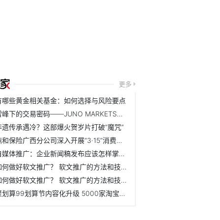
更多
有哪些黄金相关基金：如何选择与风险要点
雪峰下的交易密码——JUNO MARKETS技术峰会乌鲁木齐站圆满结束
非遗传承遇冷？这部爆火贺岁片打破“魔咒”
鼎和保险广西分公司深入开展“3·15”消费者权益保护教育宣传...
自媒体推广：企业新闻稿发布应该怎样掌握节奏？ 怎么规划效...
如何做好软文推广？ 软文推广的方法和技巧是什么？
如何做好软文推广？ 软文推广的方法和技巧是什么？
聚划算99划算节内容化升级 5000家淘宝天猫品牌联动狂欢