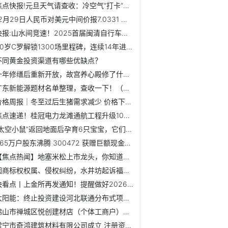
焦点快报!元旦天气请查收：冷空气“打卡”新年！最低气温跌至-1℃
12月29日人民币对美元中间价报7.0331 上调27个基点
快报:山水间竞速！2025首届闽清自行车爬坡赛火热开赛
40岁C罗解锁1300场里程碑，连续14年进球40+，剑指千球大关-视讯
不同黄金投资渠道有哪些优缺点？
十年修缮后重新开放，故宫养心殿修了什么？_今日热搜
广东新能源题材名单整理，查收一下！（2025/12/26）
价格周报｜冬至过后生猪需求减少 价格下滑_焦点短讯
焦点速递！桂冠电力龙滩通航工程升级1000吨级项目启航 赋能...
“太空小鼠”返回地面后孕育6只宝宝，它们有着更强保护欲
1.65万户股东沸腾 300472 获赠巨额现金！下周存储龙头解禁...
【焦点热闻】地塞米松上市龙头，你知道多少？（2025/12/26）
因商标权权属、侵权纠纷，水井坊起诉福州台江区锦昇食品商行-...
快看点丨上金所再发通知！提醒做好2026年元旦期间市场风险控制
太阳能：终止投资建设河北联通分布式项目 快资讯
佛山市禅城区悦创建材店（个体工商户）成立 注册资本1万人民...
常宁市奇鸿建筑材料有限公司成立 注册资本50万人民币|焦点