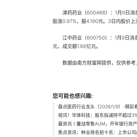
津药药业（600488）：1月9日
股涨0.97%，报4.190元。3日内股价上
江中药业（600750）：1月9日消
元，成交额1.66亿元。
数据由南方财富网提供，仅供参考
标签：
医药行业龙头
您可能也感兴趣:
盘点医药行业龙头（2026/1/9）-精彩
视讯！华体科技：股东拟减持不超过3
最资讯丨鏖战零售AUM，开年银行资产提
焦点资讯：种业排名前十名：上市公司成.