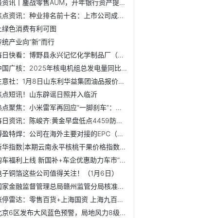
最资讯丨鏖战零售AUM，开年银行资产提升活动密集上线
焦点资讯：种业排名前十名：上市公司成交额前10榜单（2026年1...
让绿色消费有利可图
传统产业向“新”而行
每日快看：博野县永兴记忆化学制品厂（个体工商户）成立 注...
中国广核：2025年核电机组总发电量同比增长2%|快资讯
生意社：1月8日山东利华益集团油品报价下滑_焦点热议
焦点短讯！山东辟谣日照并入临沂
热点聚焦：小米雷军再回应“一脚刹车”：紧急情况下优先之举
每日资讯：陈峻齐:黄金早盘低点4459防守直接看涨
博盈特焊：公司在海外主要对接的EPC（总承包商）包括通用电气...
新华指数|本期云南永平核桃干果价格指数涨势强劲，核桃仁价格...
购车福利上线 新国补+车企优惠助力车市“开门红”
电子铜箔这些公司值得关注！（1月6日）
国家金融监督管理总局赣州监管分局核准杨理维江西瑞金农村商...
涨停雷达：零售百货+上海国资 上海九百触及涨停
北京6区发布大风蓝色预警，局地风力8级以上_视点