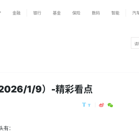
产
金融
银行
基金
保险
数码
智能
汽
26/1/9）-精彩看点
头有：