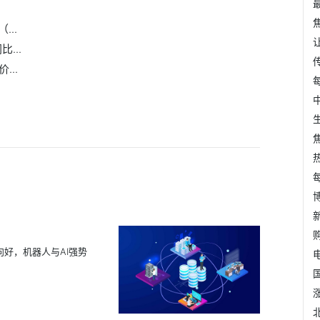
..
...
..
向好，机器人与AI强势