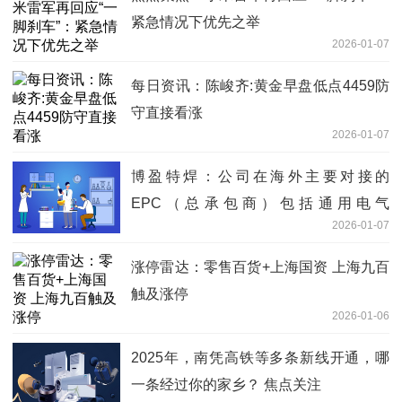
紧急情况下优先之举
2026-01-07
每日资讯：陈峻齐:黄金早盘低点4459防
守直接看涨
2026-01-07
博盈特焊：公司在海外主要对接的
EPC（总承包商）包括通用电气
2026-01-07
（GE）、住重福惠（SFW）等知名企业
涨停雷达：零售百货+上海国资 上海九百
触及涨停
2026-01-06
2025年，南凭高铁等多条新线开通，哪
一条经过你的家乡？ 焦点关注