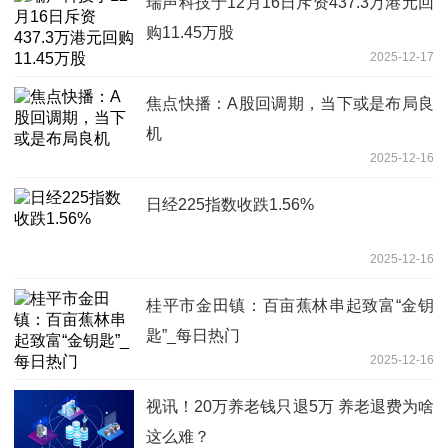
瑞声科技于12月16日斥资437.3万港元回
购11.45万股
2025-12-17
焦点快播：A股回调期，当下或是布局良
机
2025-12-16
日经225指数收跌1.56%
2025-12-16
桂平市金田镇：百亩蕉林串起致富“金钥
匙”_每日热门
2025-12-16
视讯！20万养老钱只退5万 养老退费为啥
这么难？