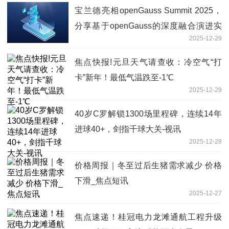
宝兰德亮相openGauss Summit 2025，
分享基于openGauss的深度融合演进实
2025-12-29
践 头条
焦点快报!元旦天气请查收：冷空气“打
卡”新年！最低气温跌至-1℃
2025-12-29
40岁C罗解锁1300场里程碑，连续14年
进球40+，剑指千球大关-视讯
2025-12-28
价格周报｜冬至过后生猪需求减少 价格
下滑_焦点短讯
2025-12-27
焦点速递！桂冠电力龙滩通航工程升级