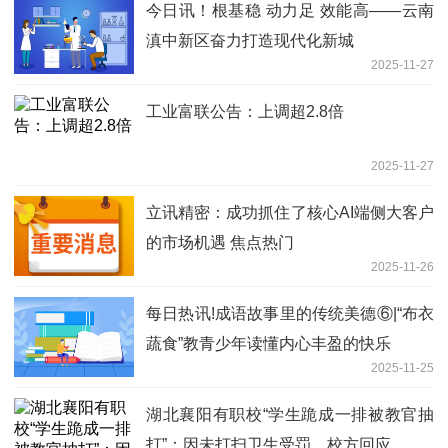
今日讯！根基稳 动力足 效能高——云南
滇中新区奋力打造现代化新城
2025-11-27
工业富联公告：上调超2.8倍
2025-11-27
立讯精密：成功抓住了核心AI端侧大客户
的市场机遇 焦点热门
2025-11-26
每日热讯!成语故事里的传统美德⑥|“布衣
蔬食”教青少年读懂内心丰盈的快乐
2025-11-25
湖北襄阳有职校“学生跪成一排被教官抽
打”：因未打扫卫生受罚，校方回应