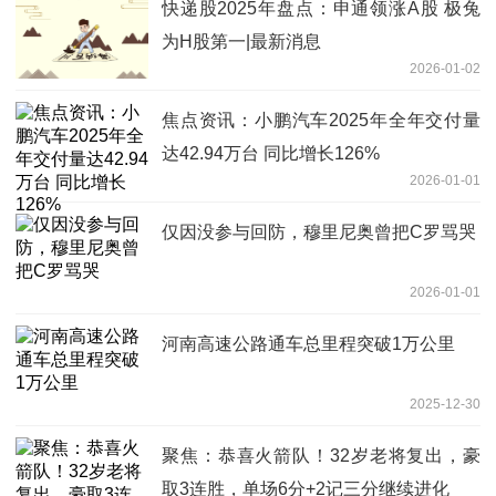
快递股2025年盘点：申通领涨A股 极兔
为H股第一|最新消息
2026-01-02
焦点资讯：小鹏汽车2025年全年交付量
达42.94万台 同比增长126%
2026-01-01
仅因没参与回防，穆里尼奥曾把C罗骂哭
2026-01-01
河南高速公路通车总里程突破1万公里
2025-12-30
聚焦：恭喜火箭队！32岁老将复出，豪
取3连胜，单场6分+2记三分继续进化