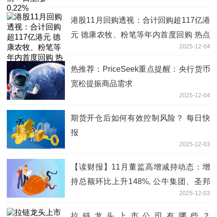
港股11月回购透视：合计回购超117亿港
元 德康农牧、粉笔等年内首度回购 热点
2025-12-04
评
热推荐：PriceSeek重点提醒：央行货币
宽松提振商品需求
2025-12-04
期货开仓后如何有效控制风险？ 每日快
报
2025-12-03
【读财报】11月董监高增减持动态：增
持总额环比上升148%, 公牛集团、圣邦
2025-12-03
股份减持金额居前
拉链龙头上市公司有哪些？