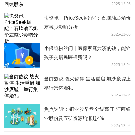
2025-12-05
快资讯丨PriceSeek提醒：石脑油乙烯价
差减少影响分析
2025-12-05
小保答粉丝问丨医保家庭共济的钱，能给
孩子交居民医保费吗？
2025-12-04
当前热议!战火暂停 生活重启 加沙废墟上
举行集体婚礼
2025-12-04
焦点速读：铜业股早盘全线高开 江西铜
业股份及五矿资源均涨超4%
2025-12-04