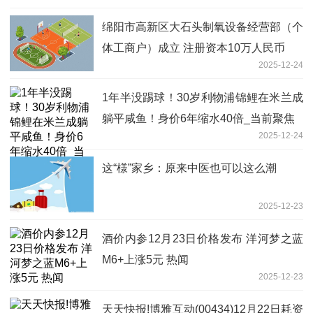
绵阳市高新区大石头制氧设备经营部（个
体工商户）成立 注册资本10万人民币
2025-12-24
1年半没踢球！30岁利物浦锦鲤在米兰成
躺平咸鱼！身价6年缩水40倍_当前聚焦
2025-12-24
这“様”家乡：原来中医也可以这么潮
2025-12-23
酒价内参12月23日价格发布 洋河梦之蓝
M6+上涨5元 热闻
2025-12-23
天天快报!博雅互动(00434)12月22日耗资