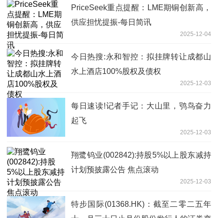
PriceSeek重点提醒：LME期铜创新高，
供应担忧提振-每日简讯
2025-12-04
今日热搜:永和智控：拟挂牌转让成都山
水上酒店100%股权及债权
2025-12-03
每日速读!记者手记：大山里，鸮鸟奋力
起飞
2025-12-03
翔鹭钨业(002842):持股5%以上股东减持
计划预披露公告 焦点滚动
2025-12-03
特步国际(01368.HK)：截至二零二五年