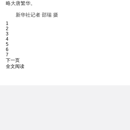
略大唐繁华。
新华社记者 邵瑞 摄
1
2
3
4
5
6
7
下一页
全文阅读