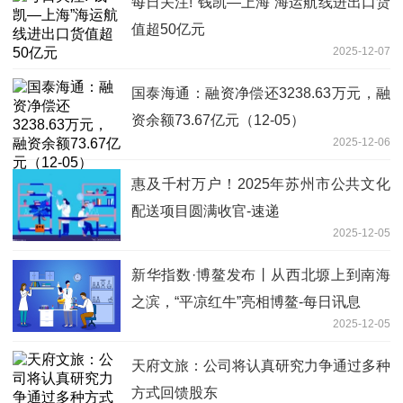
每日关注!“钱凯—上海”海运航线进出口货
值超50亿元
2025-12-07
国泰海通：融资净偿还3238.63万元，融
资余额73.67亿元（12-05）
2025-12-06
惠及千村万户！2025年苏州市公共文化
配送项目圆满收官-速递
2025-12-05
新华指数·博鳌发布丨从西北塬上到南海
之滨，“平凉红牛”亮相博鳌-每日讯息
2025-12-05
天府文旅：公司将认真研究力争通过多种
方式回馈股东