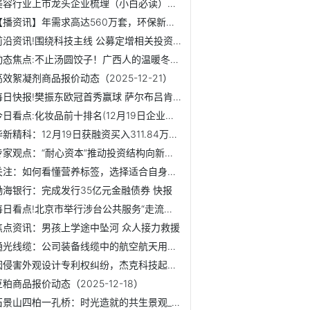
美容行业上市龙头企业梳理（小白必读）！（2025/12/22） 今日讯
【播资讯】年需求高达560万套，环保新政将做大机动车污控装置市场
前沿资讯!围绕科技主线 公募定增相关投资目前浮盈逾百亿元
动态焦点:不止汤圆饺子！广西人的温暖冬至，还藏着多少香甜美...
高效絮凝剂商品报价动态（2025-12-21）
每日快报!樊振东欧冠首秀赢球 萨尔布吕肯乒乓球队挺进八强
今日看点:化妆品前十排名(12月19日企业成交量排名前十名)
华新精科：12月19日获融资买入311.84万元_速递
专家观点：“耐心资本”推动投资结构向新质生产力集中
关注：如何看懂营养标签，选择适合自身的食品？国家卫健委介绍
渤海银行：完成发行35亿元金融债券 快报
每日看点!北京市举行涉台公共服务“走流程”成果展示
焦点资讯：男孩上学途中坠河 众人接力救援
通光线缆：公司装备线缆中的航空航天用耐高温电缆产品符合机...
因侵害外观设计专利权纠纷，杰克科技起诉台州市豪森缝纫机厂...
豆粕商品报价动态（2025-12-18）
石景山四柏一孔桥：时光造就的共生景观_新视野