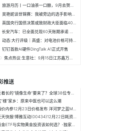
旅游月历丨一口油茶一口酿，9月去贺州当几天闲人
吴艳妮谈世锦赛：我被旁边的选手影响到，她差点抢跑了 焦点快报
英国央行国债决策或致财政大臣面临40亿英镑资金缺口
长安汽车：已全面兑现60天账期承诺 探索出一套高效支付流程
动态:大行评级｜高盛：对电池价格可持续上升保持审慎观点 偏...
钉钉首款AI硬件DingTalk A1正式开售
焦点热议:生意社：9月15日江苏鑫万佳不锈钢报价上涨
彩推送
反着长的“镜像生命”要来了？全球38位专家联名警告：风险前...
这“様”家乡：原来中医也可以这么潮
酒价内参12月23日价格发布 洋河梦之蓝M6+上涨5元 热闻
天天快报!博雅互动(00434)12月22日耗资72.31万港元回购20万股
黄金ETF与实物黄金投资该如何选？-独家焦点