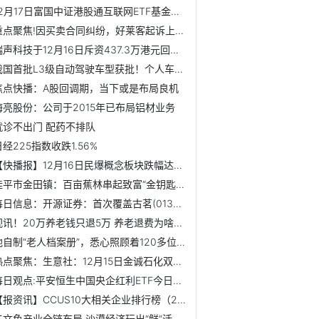
12月17日富国中证港股通互联网ETF基金份额增加11.25亿份，重...
重点聚焦!因买卖合同纠纷，好莱客起诉上海佰卓装饰工程有限公司
瑞声科技于12月16日斥资437.3万港元回购11.45万股
我国首批L3级自动驾驶车型获批！个人车主能开上吗 专家回应...
焦点快播：A股回调期，当下或是布局良机
海亮股份：公司于2015年已布局铝材业务
就诊不出门 配药不排队
日经225指数收跌1.56%
【快播报】12月16日民爆概念板块跌幅达2%
桂平市金田镇：百亩蕉林串起致富“金钥匙”_每日热门
每日信息：开源证券：首次覆盖古茗(01364)予“买入”评级 看...
视讯！20万养老钱只退5万 养老退费为啥这么难？
他自制“老人档案册”，悉心照顾着120多位老人
热点聚焦：生意社：12月15日金诚石化双氧水价格行情
每日观点:平安恒生中国央企红利ETF今日起发售
【报资讯】CCUS10大相关企业排行榜（2025第三季度毛利润榜）
三文鱼产业全链布局 沙漠经济玩出“鲜”活力-快资讯