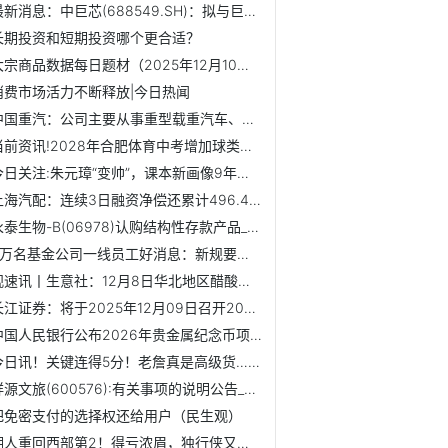
最新消息：中巨芯(688549.SH)：拟与巨化股份及其控股股东巨化...
长期投资和短期投资哪个更合适？
大宗商品数据每日题材（2025年12月10日）​ 热闻
消费市场活力不断释放|今日热闻
中国重汽：公司主要从事重型载重汽车、重型专用车底盘、车桥...
当前资讯!2028年合肥体育中考增加球类测试 家长担心：没基础...
今日关注:朱元璋“变帅”，课本新画像9年前就有了
上海汽配：连续3日融资净偿还累计496.41万元（12-08）
永泰生物-B(06978)认购结构性存款产品_每日看点
3万名基金公司一线员工好消息：新规要求调整薪酬差距 加大向...
观速讯丨生意社：12月8日华北地区醋酸行情偏强上行
长江证券：将于2025年12月09日召开2025年第二次临时股东大会_...
中国人民银行公布2026年贵金属纪念币项目发行计划
今日讯！关键连得5分！老詹真是高级货……
祥源文旅(600576):有关事项的说明公告_今日热讯
把免密支付的选择权还给用户（民生观）
湖人重回西部第2！得亏浓眉，独行侠又行了