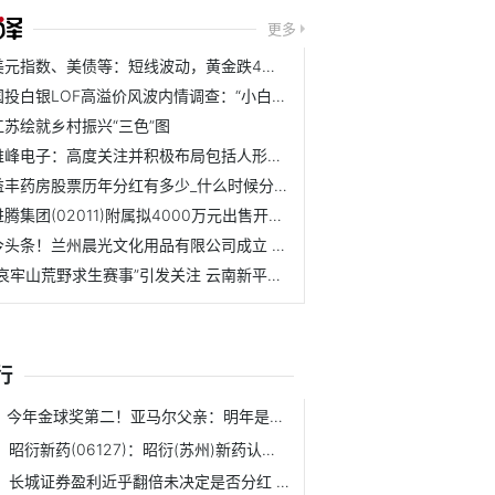
更多
美元指数、美债等：短线波动，黄金跌4美元
国投白银LOF高溢价风波内情调查：“小白套利指南”煽风，不对...
江苏绘就乡村振兴“三色”图
维峰电子：高度关注并积极布局包括人形机器人在内的新兴应用...
益丰药房股票历年分红有多少_什么时候分红？（2025/12/20）
进腾集团(02011)附属拟4000万元出售开易湖北100%股权
今头条！兰州晨光文化用品有限公司成立 注册资本2000万人民币
“哀牢山荒野求生赛事”引发关注 云南新平：实为综艺类节目|...
行
今年金球奖第二！亚马尔父亲：明年是我们的_动态
昭衍新药(06127)：昭衍(苏州)新药认购工商银行合共4000万元理...
长城证券盈利近乎翻倍未决定是否分红 IPO保荐撤否率高达100%...