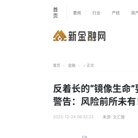
首
要闻
行业
产经
房
页
首页
金融
> 正文
反着长的“镜像生命
警告：风险前所未有
2025-12-24 06:32:22
来源:
文汇报