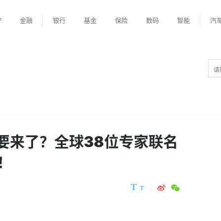
产
金融
银行
基金
保险
数码
智能
汽
”要来了？全球38位专家联名
！