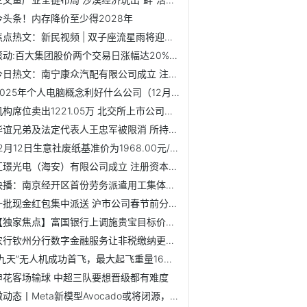
今头条！内存降价至少得2028年
焦点热文：新民视频 | 双子座流星雨将迎来极大 上海最佳观...
滚动:百大集团股价两个交易日涨幅达20%，股东减持139.94万股
今日热文：南宁康众汽配有限公司成立 注册资本10万人民币
2025年个人电脑概念利好什么公司（12月12日）_快资讯
机构席位卖出1221.05万 北交所上市公司大鹏工业登龙虎榜
华谊兄弟及法定代表人王忠军被限消 所持3.4亿元公司股票被二...
12月12日生意社废纸基准价为1968.00元/吨 快资讯
汇璟光电（海安）有限公司成立 注册资本50万人民币
快播：南京经开区首份劳务派遣用工集体合同正式签订
一批现金红包集中派送 沪市公司春节前分红大幕开启
【独家焦点】富国银行上调施贵宝目标价至55美元
农行钦州分行数字金融服务让非税缴纳更省心|焦点关注
“九天”无人机成功首飞，最大起飞重量16吨，载荷能力达6000...
申花客场输球 中超三队要想晋级都有难度
微动态丨Meta新模型Avocado或将闭源，有望在明年春季推出