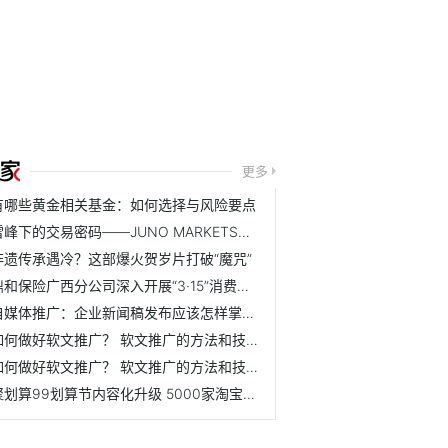
更多
有哪些黄金相关基金：如何选择与风险要点
雪峰下的交易密码——JUNO MARKETS技术峰会乌鲁木齐站圆满结束
非遗传承遇冷？这部爆火贺岁片打破“魔咒”
鼎和保险广西分公司深入开展“3·15”消费者权益保护教育宣传...
自媒体推广：企业新闻稿发布应该怎样掌握节奏？ 怎么规划效...
如何做好软文推广？ 软文推广的方法和技巧是什么？
如何做好软文推广？ 软文推广的方法和技巧是什么？
聚划算99划算节内容化升级 5000家淘宝天猫品牌联动狂欢