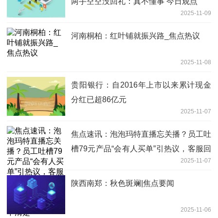
两手空空没回礼：真不懂事 今日观点
2025-11-09
河南桐柏：红叶铺就振兴路_焦点热议
2025-11-08
贵阳银行：自2016年上市以来累计现金
分红已超86亿元
2025-11-07
焦点速讯：泡泡玛特直播忘关播？员工吐
槽79元产品“会有人买单”引热议，客服回
2025-11-07
应员工是否会被处理：核实中，具体方案
暂不清楚
陕西南郑：秋色斑斓|焦点要闻
2025-11-06