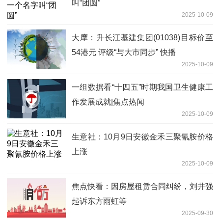
叫“团圆”
2025-10-09
大摩：升长江基建集团(01038)目标价至
54港元 评级“与大市同步” 快播
2025-10-09
一组数据看“十四五”时期我国卫生健康工
作发展成就|焦点热闻
2025-10-09
生意社：10月9日安徽金禾三聚氰胺价格
上涨
2025-10-09
焦点快看：因房屋租赁合同纠纷，刘井强
起诉东方雨虹等
2025-09-30