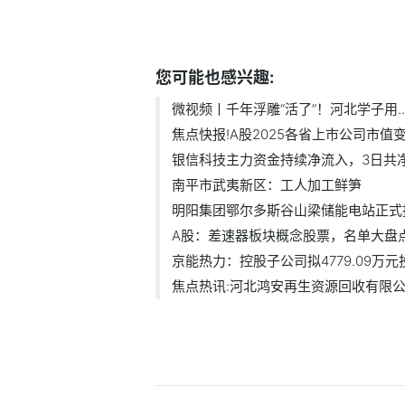
标签：
消费导报网
24小时资讯
您可能也感兴趣:
微视频丨千年浮雕“活了”！河北学子用..
焦点快报!A股2025各省上市公司市值变动
银信科技主力资金持续净流入，3日共净流
南平市武夷新区：工人加工鲜笋
明阳集团鄂尔多斯谷山梁储能电站正式
A股：差速器板块概念股票，名单大盘点！
京能热力：控股子公司拟4779.09万元投建
焦点热讯:河北鸿安再生资源回收有限公司