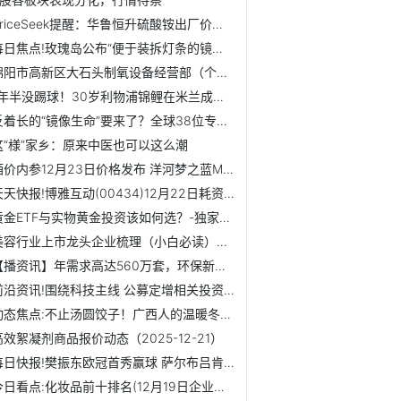
PriceSeek提醒：华鲁恒升硫酸铵出厂价下调|最新
每日焦点!玫瑰岛公布“便于装拆灯条的镜柜”专利
绵阳市高新区大石头制氧设备经营部（个体工商户）成立 注册...
1年半没踢球！30岁利物浦锦鲤在米兰成躺平咸鱼！身价6年缩水4...
反着长的“镜像生命”要来了？全球38位专家联名警告：风险前...
这“様”家乡：原来中医也可以这么潮
酒价内参12月23日价格发布 洋河梦之蓝M6+上涨5元 热闻
天天快报!博雅互动(00434)12月22日耗资72.31万港元回购20万股
黄金ETF与实物黄金投资该如何选？-独家焦点
美容行业上市龙头企业梳理（小白必读）！（2025/12/22） 今日讯
【播资讯】年需求高达560万套，环保新政将做大机动车污控装置市场
前沿资讯!围绕科技主线 公募定增相关投资目前浮盈逾百亿元
动态焦点:不止汤圆饺子！广西人的温暖冬至，还藏着多少香甜美...
高效絮凝剂商品报价动态（2025-12-21）
每日快报!樊振东欧冠首秀赢球 萨尔布吕肯乒乓球队挺进八强
今日看点:化妆品前十排名(12月19日企业成交量排名前十名)