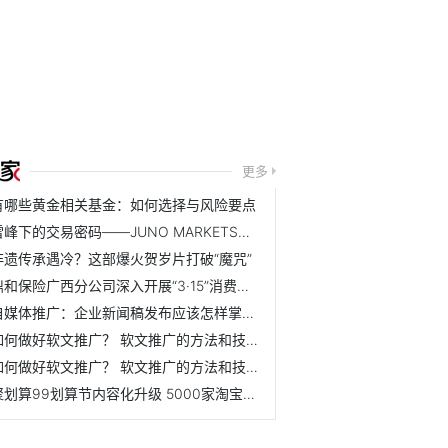
更多
有哪些黄金相关基金：如何选择与风险要点
雪峰下的交易密码——JUNO MARKETS技术峰会乌鲁木齐站圆满结束
非遗传承遇冷？这部爆火贺岁片打破“魔咒”
鼎和保险广西分公司深入开展“3·15”消费者权益保护教育宣传...
自媒体推广：企业新闻稿发布应该怎样掌握节奏？ 怎么规划效...
如何做好软文推广？ 软文推广的方法和技巧是什么？
如何做好软文推广？ 软文推广的方法和技巧是什么？
聚划算99划算节内容化升级 5000家淘宝天猫品牌联动狂欢