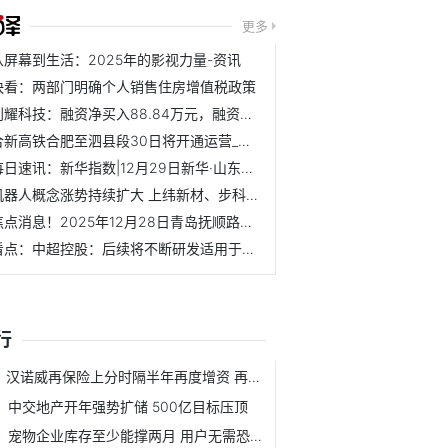
更多
从屏幕到生活：2025年的影视力量-资讯
快看：两部门明确个人销售住房增值税政策
创耀科技：融资净买入88.84万元，融资余额2.12亿元（12-30）
合新高铁合肥至泗县段30日将开通运营_每日焦点
每日速讯：新华指数|12月29日新华·山东港口硫磺现货交易价格...
机器人概念涨势持续扩大 上纬新材、步科股份20cm涨停创历史...
焦点消息！2025年12月28日青岛抚顺路蔬菜副食品批发市场股份...
看点：中超控股：后续将不断研发适用于商业航天、低空经济领...
行
汉诺威再保险上分时隔半年再度增资 再保主体陆续增资提升实力
中交地产开年强势扩储 500亿目标压顶
宠物企业库存至少能撑两月 用户无需恐慌