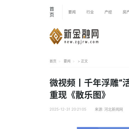
首
要闻
行业
产经
房
页
首页
要闻
> 正文
微视频丨千年浮雕“
重现《散乐图》
2025-12-31 20:21:05
来源:
河北新闻网