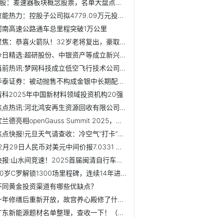
A股：差速器板块概念股票，名单大盘点！（2025/12/30）_快消息
京能热力：控股子公司拟4779.09万元投建六郎庄供冷供热项目
河南高速公路通车总里程突破1万公里
聚焦：恭喜火箭队！32岁老将复出，豪取3连胜，单场6分+2记三...
今日精选:超研股份、中银资产等成立新兴产业基金 出资额10亿
当前热讯:梦网科技成立低空飞行技术公司，含多项AI业务
华泰证券：被动抛售不构成金银中长期配置逻辑的反转信号
清科2025年中国新材料领域投资机构20强
焦点热讯:河北鸿安再生资源回收有限公司成立 注册资本20万人民币
宝兰德亮相openGauss Summit 2025，分享基于openGauss的深...
焦点快报!元旦天气请查收：冷空气“打卡”新年！最低气温跌至-1℃
12月29日人民币对美元中间价报7.0331 上调27个基点
快报:山水间竞速！2025首届闽清自行车爬坡赛火热开赛
40岁C罗解锁1300场里程碑，连续14年进球40+，剑指千球大关-视讯
不同黄金投资渠道有哪些优缺点？
十年修缮后重新开放，故宫养心殿修了什么？_今日热搜
广东新能源题材名单整理，查收一下！（2025/12/26）