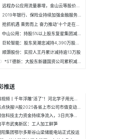
远程办公应用流量暴增，金山云等股价涨势明显
2019年银行、保险业持续加强金融服务 总资产平稳增长
抢抓机遇 乘势而上 奋力推动“十个走在全市前列”——访市...
中山公用：持股5%以上股东复星集团减持均价8.75元
巨轮智能：股东吴潮忠减持4,390万股股价1.81元起
顺灏股份：实控人王丹累计减持逾13万股
*ST德新：大股东新疆国资公司累积减持251.83万股
彩推送
微视频丨千年浮雕“活了”！河北学子用光影舞姿重现《散乐图》
焦点快报!A股2025各省上市公司市值变动：东南沿海与超一线城...
银信科技主力资金持续净流入，3日共净流入2112.85万元-今亮点
南平市武夷新区：工人加工鲜笋
明阳集团鄂尔多斯谷山梁储能电站正式投运