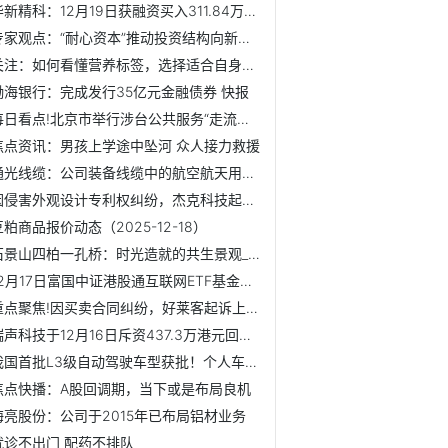
华新精科：12月19日获融资买入311.84万元_速递
专家观点：“耐心资本”推动投资结构向新质生产力集中
关注：如何看懂营养标签，选择适合自身的食品？国家卫健委介绍
渤海银行：完成发行35亿元金融债券 快报
每日看点!北京市举行涉台公共服务“走流程”成果展示
焦点资讯：男孩上学途中坠河 众人接力救援
通光线缆：公司装备线缆中的航空航天用耐高温电缆产品符合机...
因侵害外观设计专利权纠纷，杰克科技起诉台州市豪森缝纫机厂...
豆粕商品报价动态（2025-12-18）
石景山四柏一孔桥：时光造就的共生景观_新视野
12月17日富国中证港股通互联网ETF基金份额增加11.25亿份，重...
重点聚焦!因买卖合同纠纷，好莱客起诉上海佰卓装饰工程有限公司
瑞声科技于12月16日斥资437.3万港元回购11.45万股
我国首批L3级自动驾驶车型获批！个人车主能开上吗 专家回应...
焦点快播：A股回调期，当下或是布局良机
海亮股份：公司于2015年已布局铝材业务
就诊不出门 配药不排队