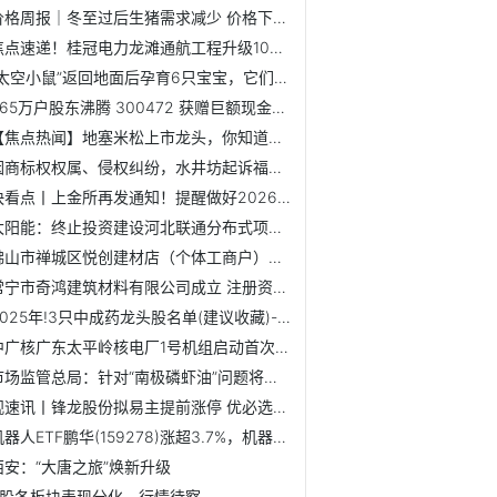
价格周报｜冬至过后生猪需求减少 价格下滑_焦点短讯
焦点速递！桂冠电力龙滩通航工程升级1000吨级项目启航 赋能...
“太空小鼠”返回地面后孕育6只宝宝，它们有着更强保护欲
1.65万户股东沸腾 300472 获赠巨额现金！下周存储龙头解禁...
【焦点热闻】地塞米松上市龙头，你知道多少？（2025/12/26）
因商标权权属、侵权纠纷，水井坊起诉福州台江区锦昇食品商行-...
快看点丨上金所再发通知！提醒做好2026年元旦期间市场风险控制
太阳能：终止投资建设河北联通分布式项目 快资讯
佛山市禅城区悦创建材店（个体工商户）成立 注册资本1万人民...
常宁市奇鸿建筑材料有限公司成立 注册资本50万人民币|焦点
2025年!3只中成药龙头股名单(建议收藏)-每日消息
中广核广东太平岭核电厂1号机组启动首次核燃料装载
市场监管总局：针对“南极磷虾油”问题将强化食品委托生产监...
观速讯丨锋龙股份拟易主提前涨停 优必选2年募85亿港元转战A股
机器人ETF鹏华(159278)涨超3.7%，机器人企业迎来并购潮
西安：“大唐之旅”焕新升级
A股各板块表现分化，行情待察