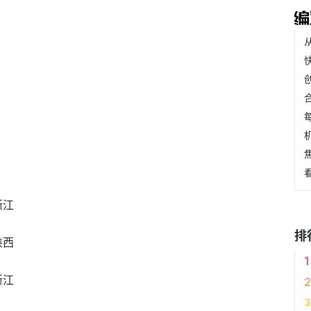
浙江
排
陕西
浙江