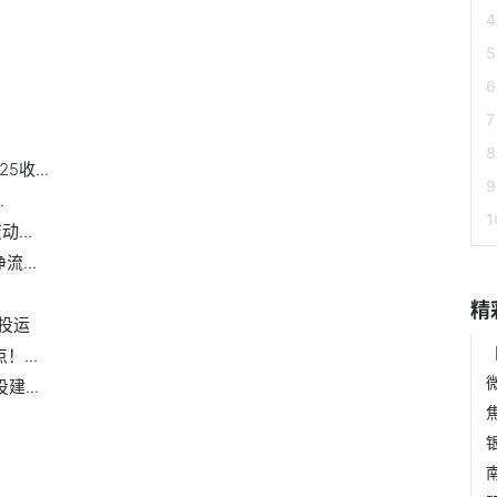
银行
wcb
收...
.
...
...
精
投运
...
...