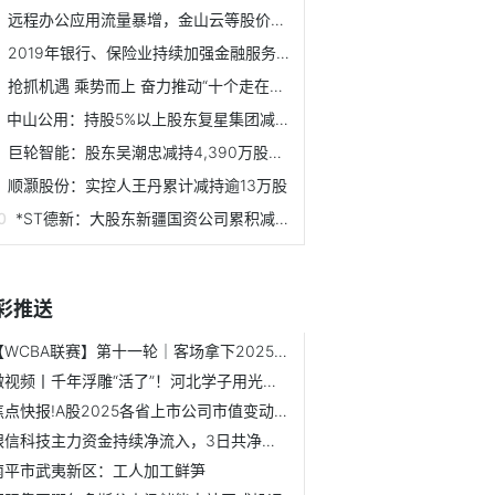
远程办公应用流量暴增，金山云等股价涨势明显
2019年银行、保险业持续加强金融服务 总资产平稳增长
抢抓机遇 乘势而上 奋力推动“十个走在全市前列”——访市...
中山公用：持股5%以上股东复星集团减持均价8.75元
巨轮智能：股东吴潮忠减持4,390万股股价1.81元起
顺灏股份：实控人王丹累计减持逾13万股
*ST德新：大股东新疆国资公司累积减持251.83万股
彩推送
【WCBA联赛】第十一轮｜客场拿下2025收官战！浙江稠州银行81-...
微视频丨千年浮雕“活了”！河北学子用光影舞姿重现《散乐图》
焦点快报!A股2025各省上市公司市值变动：东南沿海与超一线城...
银信科技主力资金持续净流入，3日共净流入2112.85万元-今亮点
南平市武夷新区：工人加工鲜笋