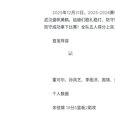
2025年12月31日，2025-2
武汉盛帆黄鹤。姑娘们稳扎稳打，防守
防守成功拿下比赛！全队五人得分上双，
首发阵容
董可尔、孙凤艺、李雨汧、周琪、
个人数据
余佳锦 19分5篮板2助攻