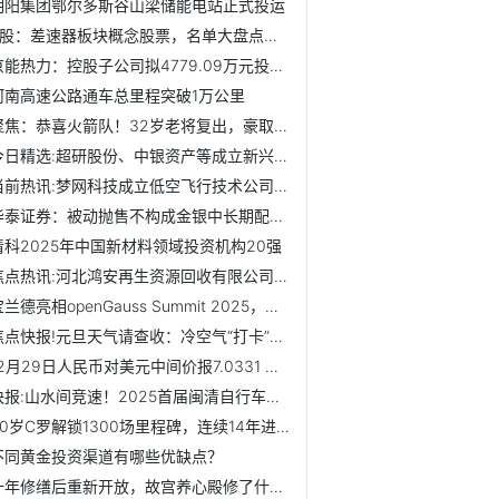
明阳集团鄂尔多斯谷山梁储能电站正式投运
A股：差速器板块概念股票，名单大盘点！（2025/12/30）_快消息
京能热力：控股子公司拟4779.09万元投建六郎庄供冷供热项目
河南高速公路通车总里程突破1万公里
聚焦：恭喜火箭队！32岁老将复出，豪取3连胜，单场6分+2记三...
今日精选:超研股份、中银资产等成立新兴产业基金 出资额10亿
当前热讯:梦网科技成立低空飞行技术公司，含多项AI业务
华泰证券：被动抛售不构成金银中长期配置逻辑的反转信号
清科2025年中国新材料领域投资机构20强
焦点热讯:河北鸿安再生资源回收有限公司成立 注册资本20万人民币
宝兰德亮相openGauss Summit 2025，分享基于openGauss的深...
焦点快报!元旦天气请查收：冷空气“打卡”新年！最低气温跌至-1℃
12月29日人民币对美元中间价报7.0331 上调27个基点
快报:山水间竞速！2025首届闽清自行车爬坡赛火热开赛
40岁C罗解锁1300场里程碑，连续14年进球40+，剑指千球大关-视讯
不同黄金投资渠道有哪些优缺点？
十年修缮后重新开放，故宫养心殿修了什么？_今日热搜