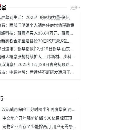
更多
从屏幕到生活：2025年的影视力量-资讯
快看：两部门明确个人销售住房增值税政策
创耀科技：融资净买入88.84万元，融资余额2.12亿元（12-30）
合新高铁合肥至泗县段30日将开通运营_每日焦点
每日速讯：新华指数|12月29日新华·山东港口硫磺现货交易价格...
机器人概念涨势持续扩大 上纬新材、步科股份20cm涨停创历史...
焦点消息！2025年12月28日青岛抚顺路蔬菜副食品批发市场股份...
看点：中超控股：后续将不断研发适用于商业航天、低空经济领...
行
汉诺威再保险上分时隔半年再度增资 再保主体陆续增资提升实力
中交地产开年强势扩储 500亿目标压顶
宠物企业库存至少能撑两月 用户无需恐慌