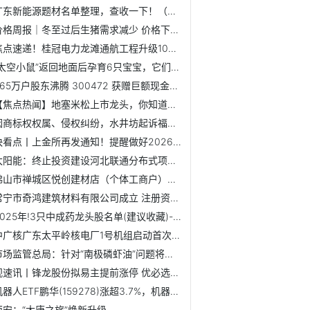
广东新能源题材名单整理，查收一下！（2025/12/26）
价格周报｜冬至过后生猪需求减少 价格下滑_焦点短讯
焦点速递！桂冠电力龙滩通航工程升级1000吨级项目启航 赋能...
“太空小鼠”返回地面后孕育6只宝宝，它们有着更强保护欲
1.65万户股东沸腾 300472 获赠巨额现金！下周存储龙头解禁...
【焦点热闻】地塞米松上市龙头，你知道多少？（2025/12/26）
因商标权权属、侵权纠纷，水井坊起诉福州台江区锦昇食品商行-...
快看点丨上金所再发通知！提醒做好2026年元旦期间市场风险控制
太阳能：终止投资建设河北联通分布式项目 快资讯
佛山市禅城区悦创建材店（个体工商户）成立 注册资本1万人民...
常宁市奇鸿建筑材料有限公司成立 注册资本50万人民币|焦点
2025年!3只中成药龙头股名单(建议收藏)-每日消息
中广核广东太平岭核电厂1号机组启动首次核燃料装载
市场监管总局：针对“南极磷虾油”问题将强化食品委托生产监...
观速讯丨锋龙股份拟易主提前涨停 优必选2年募85亿港元转战A股
机器人ETF鹏华(159278)涨超3.7%，机器人企业迎来并购潮
西安：“大唐之旅”焕新升级