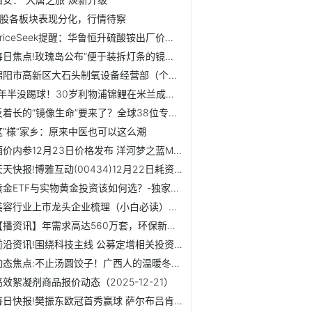
A股各板块表现分化，行情待察
PriceSeek提醒：华鲁恒升硫酸铵出厂价下调|最新
每日焦点!玫瑰岛公布“便于装拆灯条的镜柜”专利
绵阳市高新区大石头制氧设备经营部（个体工商户）成立 注册...
1年半没踢球！30岁利物浦锦鲤在米兰成躺平咸鱼！身价6年缩水4...
反着长的“镜像生命”要来了？全球38位专家联名警告：风险前...
这“様”家乡：原来中医也可以这么潮
酒价内参12月23日价格发布 洋河梦之蓝M6+上涨5元 热闻
天天快报!博雅互动(00434)12月22日耗资72.31万港元回购20万股
黄金ETF与实物黄金投资该如何选？-独家焦点
美容行业上市龙头企业梳理（小白必读）！（2025/12/22） 今日讯
【播资讯】年需求高达560万套，环保新政将做大机动车污控装置市场
前沿资讯!围绕科技主线 公募定增相关投资目前浮盈逾百亿元
动态焦点:不止汤圆饺子！广西人的温暖冬至，还藏着多少香甜美...
高效絮凝剂商品报价动态（2025-12-21）
每日快报!樊振东欧冠首秀赢球 萨尔布吕肯乒乓球队挺进八强