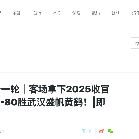
产
金融
银行
基金
保险
数码
智能
汽
一轮｜客场拿下2025收官
-80胜武汉盛帆黄鹤！|即
金牛