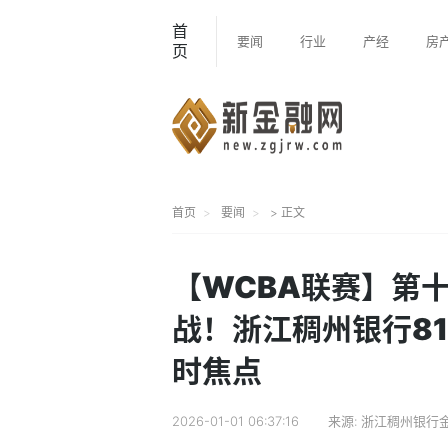
首
要闻
行业
产经
房
页
首页
要闻
> 正文
【WCBA联赛】第十
战！浙江稠州银行81
时焦点
2026-01-01 06:37:16
来源:
浙江稠州银行