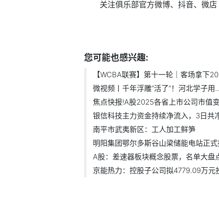
关注俱乐部官方微博、抖音、微店
标签：
武汉
李雨
黄鹤
盛帆
浙江稠州
您可能也感兴趣:
【WCBA联赛】第十一轮｜客场拿下2025
微视频丨千年浮雕“活了”！河北学子用..
焦点快报!A股2025各省上市公司市值变动
银信科技主力资金持续净流入，3日共净流
南平市武夷新区：工人加工鲜笋
明阳集团鄂尔多斯谷山梁储能电站正式
A股：差速器板块概念股票，名单大盘点！
京能热力：控股子公司拟4779.09万元投建