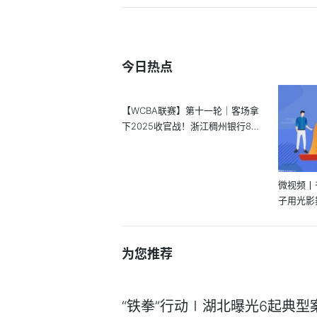
今日热点
【WCBA联赛】第十一轮｜客场拿
下2025收官战！浙江稠州银行81-
80胜武...
微视频丨
子用光影
为您推荐
“铁拳”行动∣湖北曝光6起典型