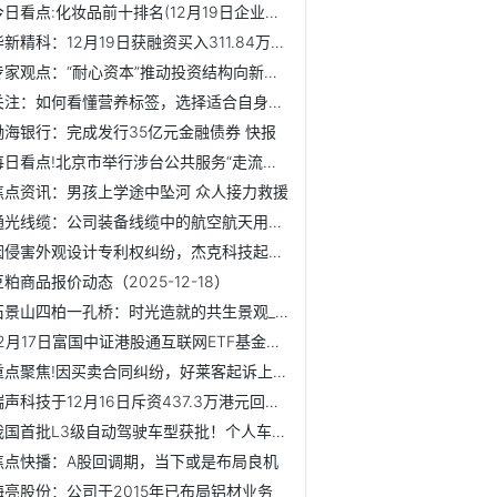
今日看点:化妆品前十排名(12月19日企业成交量排名前十名)
华新精科：12月19日获融资买入311.84万元_速递
专家观点：“耐心资本”推动投资结构向新质生产力集中
关注：如何看懂营养标签，选择适合自身的食品？国家卫健委介绍
渤海银行：完成发行35亿元金融债券 快报
每日看点!北京市举行涉台公共服务“走流程”成果展示
焦点资讯：男孩上学途中坠河 众人接力救援
通光线缆：公司装备线缆中的航空航天用耐高温电缆产品符合机...
因侵害外观设计专利权纠纷，杰克科技起诉台州市豪森缝纫机厂...
豆粕商品报价动态（2025-12-18）
石景山四柏一孔桥：时光造就的共生景观_新视野
12月17日富国中证港股通互联网ETF基金份额增加11.25亿份，重...
重点聚焦!因买卖合同纠纷，好莱客起诉上海佰卓装饰工程有限公司
瑞声科技于12月16日斥资437.3万港元回购11.45万股
我国首批L3级自动驾驶车型获批！个人车主能开上吗 专家回应...
焦点快播：A股回调期，当下或是布局良机
海亮股份：公司于2015年已布局铝材业务