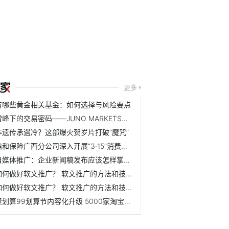
更多
有哪些黄金相关基金：如何选择与风险要点
雪峰下的交易密码——JUNO MARKETS技术峰会乌鲁木齐站圆满结束
非遗传承遇冷？这部爆火贺岁片打破“魔咒”
鼎和保险广西分公司深入开展“3·15”消费者权益保护教育宣传...
自媒体推广：企业新闻稿发布应该怎样掌握节奏？ 怎么规划效...
如何做好软文推广？ 软文推广的方法和技巧是什么？
如何做好软文推广？ 软文推广的方法和技巧是什么？
聚划算99划算节内容化升级 5000家淘宝天猫品牌联动狂欢