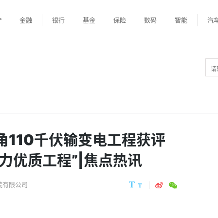
产
金融
银行
基金
保险
数码
智能
汽
家角110千伏输变电工程获评
电力优质工程”|焦点热讯
院有限公司