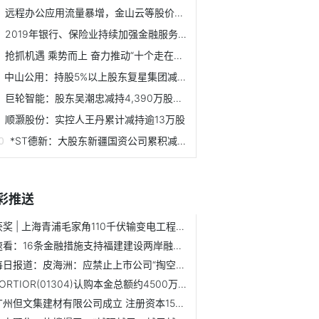
远程办公应用流量暴增，金山云等股价涨势明显
2019年银行、保险业持续加强金融服务 总资产平稳增长
抢抓机遇 乘势而上 奋力推动“十个走在全市前列”——访市...
中山公用：持股5%以上股东复星集团减持均价8.75元
巨轮智能：股东吴潮忠减持4,390万股股价1.81元起
顺灏股份：实控人王丹累计减持逾13万股
*ST德新：大股东新疆国资公司累积减持251.83万股
彩推送
获奖 | 上海青浦毛家角110千伏输变电工程获评“2025年度中...
速看：16条金融措施支持福建建设两岸融合发展示范区
每日报道：皮海洲：应禁止上市公司“掏空式分红”
FORTIOR(01304)认购本金总额约4500万元的结构性存款产品
广州但文集建材有限公司成立 注册资本15万人民币 今日要闻