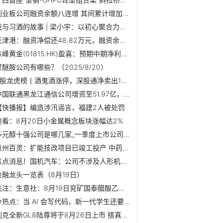
创业板公司融资余额八连增 其间累计增加339.21亿元
我与习酒的故事 | 梁小宇：以初心聚合力，共绘习酒新蓝图 看热讯
天津港：融资净偿还48.82万元，融资余额3.67亿元（08-20）
珠峰黄金(01815.HK)盈喜：预期中期净利7000万元至8000万元
聚醚胺公司有哪些？（2025/8/20）
A股龙虎榜丨酒鬼酒涨停，深股通净卖出1843万；三家机构位列买...
中国联通黑龙江通信公司增资至51.97亿，增幅约998%|每日速读
【快播报】编造涉汛谣言，福建2人被处罚
速看：8月20日小金属概念板块涨幅达2%
多元醇十强公司是哪几家_一季度上市公司毛利率排行榜 每日热门
贵州百灵：扩能技改项目已竣工投产 中药材前处理能力提高到6...
焦点消息！国机汽车：公司不涉及人形机器人业务
金融龙头一览表（8月19日）
关注：生意社：8月19日兖矿国泰醋酸乙酯价格平稳
今热点：当 AI 会写代码，新一代学生还要学编程吗？
别克全新GL8陆尊将于8月26日上市 搭真龙插混Pro/支持5C超冲-独家