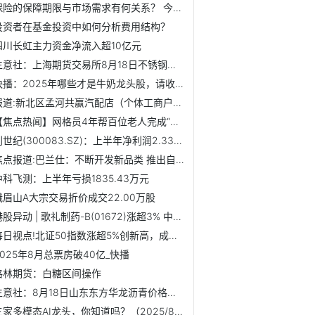
保险的保障期限与市场需求有何关系？ 今日播报
投资者在基金投资中如何分析费用结构？
四川长虹主力资金净流入超10亿元
生意社：上海期货交易所8月18日不锈钢仓单下跌 消息
快播：2025年哪些才是牛奶龙头股，请收藏阅读！（8/18）
报道:新北区孟河共赢汽配店（个体工商户）成立 注册资本10万...
【焦点热闻】网格员4年帮百位老人完成“认证”
创世纪(300083.SZ)：上半年净利润2.33亿元 同比增长47.38%-当前热议
焦点报道:巴兰仕：不断开发新品类 推出自动洗车机
中科飞测：上半年亏损1835.43万元
峨眉山A大宗交易折价成交22.00万股
港股异动 | 歌礼制药-B(01672)涨超3% 中期股东应占亏损同...
每日视点!北证50指数涨超5%创新高，成交额超250亿！海能技术2...
2025年8月总票房破40亿_快播
格林期货：白糖区间操作
生意社：8月18日山东东方华龙沥青价格稳定 聚看点
三家多模态AI龙头，你知道吗？（2025/8/15）