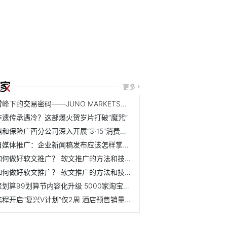
更多
雪峰下的交易密码——JUNO MARKETS技术峰会乌鲁木齐站圆满结束
非遗传承遇冷？这部爆火贺岁片打破“魔咒”
鼎和保险广西分公司深入开展“3·15”消费者权益保护教育宣传...
自媒体推广：企业新闻稿发布应该怎样掌握节奏？ 怎么规划效...
如何做好软文推广？ 软文推广的方法和技巧是什么？
如何做好软文推广？ 软文推广的方法和技巧是什么？
聚划算99划算节内容化升级 5000家淘宝天猫品牌联动狂欢
携程开启“复兴V计划”仅2周 酒店预售销量增长20倍！