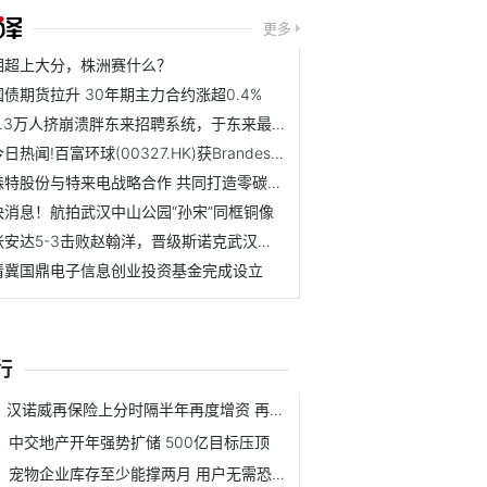
更多
湘超上大分，株洲赛什么？
国债期货拉升 30年期主力合约涨超0.4%
8.3万人挤崩溃胖东来招聘系统，于东来最新回应：没投上的朋友...
今日热闻!百富环球(00327.HK)获Brandes Investment Partners, L.P.增持27.5万股
森特股份与特来电战略合作 共同打造零碳交通新范式
快消息！航拍武汉中山公园“孙宋”同框铜像
张安达5-3击败赵翰洋，晋级斯诺克武汉公开赛32强 速看
清冀国鼎电子信息创业投资基金完成设立
行
汉诺威再保险上分时隔半年再度增资 再保主体陆续增资提升实力
中交地产开年强势扩储 500亿目标压顶
宠物企业库存至少能撑两月 用户无需恐慌