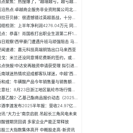
热点聚焦：热搜爆了，“越理越亏，越亏越理？” 江苏国泰138...
前沿热点:卓越商企服务非全资附属公司北京环球涉诉案件已判决
赫拉芬贝赫：很遗憾错过英超首战，十分兴奋现在能回归球队 ...
国缆检测：上半年净利润4276.04万元 同比增长13.32%
观点：恭喜！肖国栋打出职业生涯第二杆147！
每日观察!西甲豪门遭遇升班马顽强阻击 马竞爆冷战平埃尔切
要闻速递：嘉元科技高端铜箔出口马来西亚
隆戈：米兰还没同意博尼费斯的签约，或要求在其租借费上打折
焦点快报!中达安再融资申请获受理 拟引进新控股股东厦门建熙
云南球迷热情欢迎成都客队球迷，中超“西南德比”未赛先火
新和成：牛磺酸产品今年销售量与销售额同比均处于上升阶段-新...
生意社：8月23日浙江地区氨纶市场行情暂稳
巯基乙酸2-乙基己酯商品报价动态（2025-08-23） 快资讯
珍酒李渡发布2025半年报：营收24.97亿元， 净利6.13亿元
快讯:“大力士”南京启航 吊起长三角风电未来
碳酸锂期货回调 多家企业产能正常释放
美股三大指数集体高开 中概股走高-新资讯