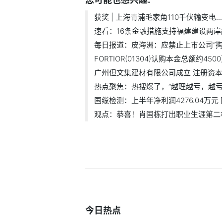
获奖 | 上海青浦毛家角110千伏输变电...
速看：16条金融措施支持福建建设两岸融.
每日报道：皮海洲：应禁止上市公司“掏.
FORTIOR(01304)认购本金总额约4500
广州但文集建材有限公司成立 注册资本1.
热点聚焦：热搜爆了，“越理越亏，越亏.
国缆检测：上半年净利润4276.04万元 同
观点：恭喜！肖国栋打出职业生涯第二杆
今日热点