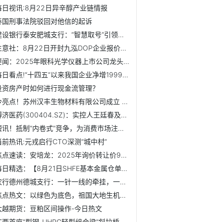
每日视讯:8月22日异辛醇产业链情报
泰国刑事法院驳回对他信的起诉
建设银行泰安肥城支行：“智慧取号”引领服务新体验 快播报
生意社：8月22日开封九泓DOP企业报价暂稳
要闻：2025年眼科光学仪器上市公司龙头，名单收好啦！（8月22日）
每日看点!“十四五”以来我国企业净增1999.9万户
投资房产时如何进行现金流管理？
今亮点！苏州汉丰生物材料有限公司成立 注册资本10万人民币
博济医药(300404.SZ)：实控人王廷春及一致行动人费米十三号拟...
短讯！抵制“内卷式”竞争，为消费市场注入“清醒剂”
当前热讯:元戎启行CTO深测“城中村”
焦点速读：安培龙：2025年询价转让价90.32元/股
每日精选：【8月21日SHFE基本金属仓单变化情况】铜仓单减少66...
农行德州德城支行：一针一线的牵挂，一来一往的温暖
焦点热文：以绿色为底色，祖国大地生机勃勃
大越期货：豆粕区间操作-今日热文
广西首座“型钢-UHPC轻型组合梁”斜拉桥巴羌高速岩滩水库特大...