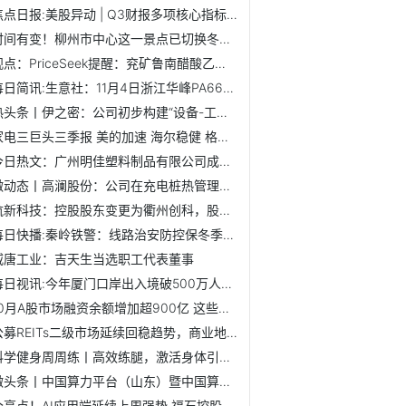
焦点日报:美股异动 | Q3财报多项核心指标超预期 Spotify ...
时间有变！柳州市中心这一景点已切换冬春季模式，最新开放时...
观点：PriceSeek提醒：兖矿鲁南醋酸乙酯报价下调
每日简讯:生意社：11月4日浙江华峰PA66装置动态
热头条丨伊之密：公司初步构建“设备-工艺-认证”联动机制，...
家电三巨头三季报 美的加速 海尔稳健 格力内忧外困_焦点快看
今日热文：广州明佳塑料制品有限公司成立 注册资本50万人民币
微动态丨高澜股份：公司在充电桩热管理方面有相关技术储备
航新科技：控股股东变更为衢州创科，股票及可转债明起复牌
每日快播:秦岭铁警：线路治安防控保冬季铁路安全
威唐工业：吉天生当选职工代表董事
每日视讯:今年厦门口岸出入境破500万人次 外籍旅客量创新高
10月A股市场融资余额增加超900亿 这些个股被显著加仓
公募REITs二级市场延续回稳趋势，商业地产发行REITs迎政策利好
科学健身周周练丨高效练腿，激活身体引擎 最资讯
微头条丨中国算力平台（山东）暨中国算谷人工智能公共服务平...
今亮点！AI应用端延续上周强势 福石控股20cm2连板