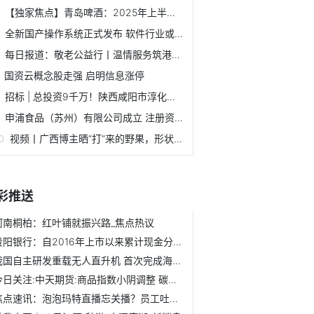
【独家焦点】青岛啤酒：2025年上半年净利润39.04亿元，同比增长7.21%
全新国产操作系统正式发布 软件行业或迎快速发展_每日快报
每日报道：敬老公益行丨温情服务筑港湾，风采展演绽芳华——...
国资云概念股走强 启明信息涨停
招标 | 总投资9千万！陕西咸阳市淳化县新能源汽车充电桩设...
申浦食品（苏州）有限公司成立 注册资本100万人民币|速看
视频丨广西博主晒“打”来的野果，形状圆润 色泽鲜亮 短讯
彩推送
河南桐柏：红叶铺就振兴路_焦点热议
贵阳银行：自2016年上市以来累计现金分红已超86亿元
我国自主研发重载无人直升机 首次完成海上平台低空物流验证飞行
今日关注:中天期货:商品指数小阴调整 碳酸锂再度起涨
焦点速讯：泡泡玛特直播忘关播？员工吐槽79元产品“会有人买...