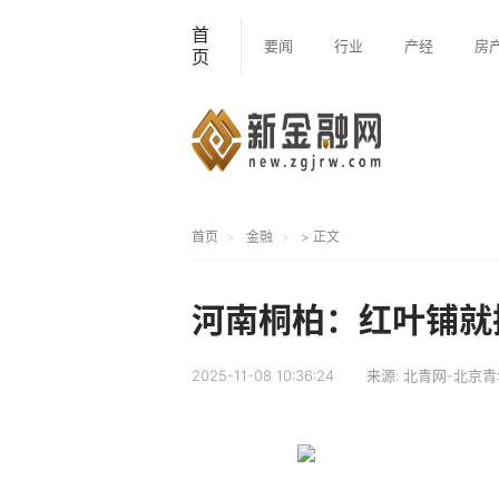
首
要闻
行业
产经
房
页
首页
金融
> 正文
河南桐柏：红叶铺就
2025-11-08 10:36:24
来源:
北青网-北京青