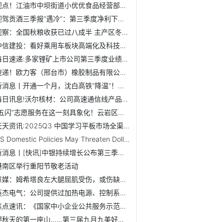
视点！江油市中坝街道小优优食品经营部（个体工商户）成立 ...
迎驾贡酒三季报“遇冷”：第三季度净利下滑近四成
观察：全国秋粮收获已过八成半 主产区冬小麦播种加快推进
中信建投：看好乘用车板块高端化及科技成长结构性行情
每日速递:多家锂矿上市公司第三季度业绩回暖
速递！欧力客（邢台市）橡胶制品有限公司成立 注册资本100万...
新消息丨开通一个月，沈白高铁“降温”！坐过的人开始说实话了
每日讯息!沃尔核材：公司高速通信线产品的技术实力和关键设备...
“五闪”志愿服务在这一刻具象化！云岩区快递骑手背摔伤老人...
天天资讯:2025Q3 中国学习平板市场全渠道销量 180.6 万台...
US Domestic Policies May Threaten Dollar's Longterm...
新消息丨[快讯]中银持续增长公布第三季报 十大重仓股
港南区举行重阳节敬老活动
意媒：姆希塔良左大腿屈肌受伤，或伤缺至米兰德比前_热议
英杰电气：公司提供过加热电源、控制系统电源、辅助类电源以...
焦点速讯：《国家中小企业公共服务示范平台（基地）创建管理...
爬秋天的第一座山……第三届九月九美好生活登山节开心迈步 ...