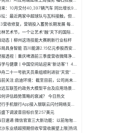
蔚来：10月交付40,397辆汽车 同比增长92.6%-前沿资讯
体坛：最近两家中超球队与瓦科接触，但尚未谈妥薪资条件 今...
Q3营收修复，营销投入蓄势长期发展 每日消息
桂林艺术节，一个让艺术“融”天下的国际盛会_播报
微动态丨柳州这场技能大赛刷新行业标杆
布局具身智能 百川能源2.15亿元参股西安中科光电
财报透视｜重庆啤酒前三季度营收微降净利下滑，机构看好长期...
科学与健康丨中国空间站迎来“新访客”！4只小鼠开启太空之旅...
神舟二十一号航天员乘组顺利进驻“天宫” 中国航天员完成第7...
当前关注:启迪环境：截至目前，公司尚未收到法院关于受理重整...
致远互联签约政务大模型平台及应用场景建设项目
如何评估趋势策略的衰减？ 今日热文
建行手机银行App接入银联云闪付网络支付平台 双App共享惠民...
高盛下调波音目标价至257美元
每日速递:微信官宣三大新功能：以前匆匆忙忙连滚带爬，现在从...
默沙东业绩超预期但收窄营收展望上限|热讯