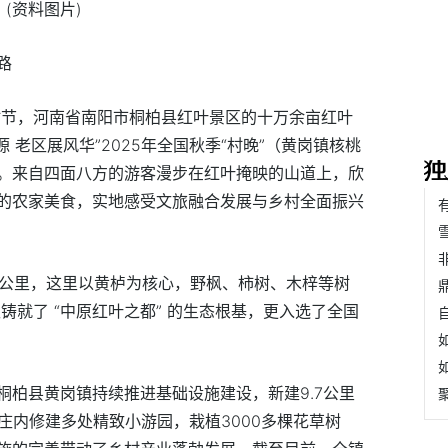
(资料图片)
路
时节，河南省南阳市桐柏县红叶景区的十万余亩红叶
源 老区展风华”2025年全国秋季“村晚”（黄岗镇核桃
。来自四面八方的游客漫步在红叶掩映的山道上，欣
的农家美食，实地感受文旅融合发展与乡村全面振兴
方公里，这里以黄栌为核心，野枫、柿树、木梓等树
铸就了 “中原红叶之都” 的生态根基，更入选了全国
桐柏县黄岗镇持续推进基础设施建设，新建9.7公里
村庄内修建多处精致小游园，栽植3000多棵花草树