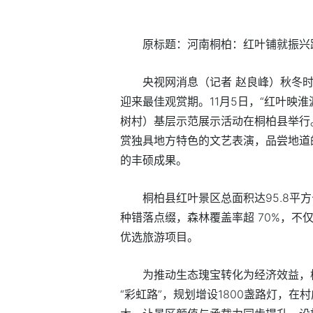
原标题：河南桐柏：红叶铺就振兴
央视网消息（记者 赵良峰）秋冬
迎来最佳观赏期。11月5日，“红叶映淮
树村）基层示范展示活动在桐柏县举行
赏独具地方特色的文艺表演，品尝地道
的丰硕成果。
桐柏县红叶景区总面积达95.8平
种错落点缀，森林覆盖率超 70%，不仅
优选旅游项目。
为推动生态瑰宝转化为经济效益，
“彩虹路”，规划增设1800盏路灯，在