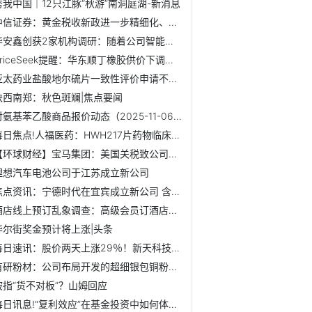
秀我中国｜12只江豚“秋游”南洞庭湖-新消息
中信证券：黄金税收新政进一步精细化、规范化将推动行业健康...
华安鑫创获2家机构调研：随着公司智能制造基地的不断完善，公...
PriceSeek提醒：华东顺丁橡胶供价下调市场震荡 最新资讯
亚太药业盐酸地尔硫片一致性评价申请不予批准
陕西南郑：秋色斑斓|焦点要闻
对氨基苯乙酸商品报价动态（2025-11-06）-焦点热讯
每日焦点!人福医药：HWH217片药物临床试验获批
【环球财经】宝马集团：美国关税致公司盈利承压_快播报
理想汽车电池公司于江苏成立新公司
焦点资讯：宁德时代在宜宾成立新公司 含物联网业务
酒店线上预订乱象调查：高级会员订酒店比普通会员还要贵 新动态
华尔街奖金预计将上涨|头条
每日速讯：股价两天上涨29％！新天科技回应
有研粉材：公司布局开发的超细银包铜粉在光伏、电子行业有广...
被指“货不对板”？山姆回应
每日讯息!“复利效应”在基金投资中如何体现？