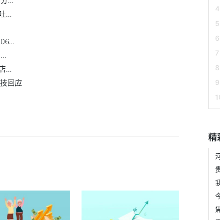
...
..
...
..
..
科技回应
精