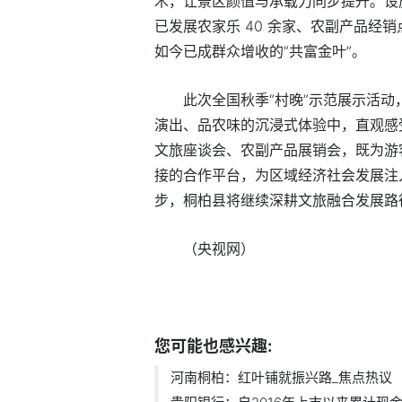
木，让景区颜值与承载力同步提升。设
已发展农家乐 40 余家、农副产品经销点
如今已成群众增收的“共富金叶”。
此次全国秋季“村晚”示范展示活
演出、品农味的沉浸式体验中，直观感
文旅座谈会、农副产品展销会，既为游
接的合作平台，为区域经济社会发展注
步，桐柏县将继续深耕文旅融合发展路
（央视网）
标签：
红叶
文旅
黄栌
桐柏县
黄岗镇
您可能也感兴趣:
河南桐柏：红叶铺就振兴路_焦点热议