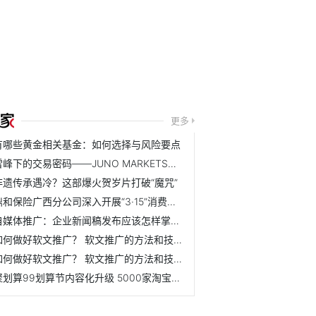
更多
有哪些黄金相关基金：如何选择与风险要点
雪峰下的交易密码——JUNO MARKETS技术峰会乌鲁木齐站圆满结束
非遗传承遇冷？这部爆火贺岁片打破“魔咒”
鼎和保险广西分公司深入开展“3·15”消费者权益保护教育宣传...
自媒体推广：企业新闻稿发布应该怎样掌握节奏？ 怎么规划效...
如何做好软文推广？ 软文推广的方法和技巧是什么？
如何做好软文推广？ 软文推广的方法和技巧是什么？
聚划算99划算节内容化升级 5000家淘宝天猫品牌联动狂欢