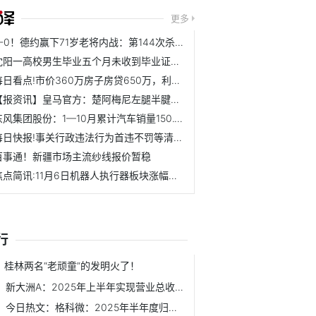
更多
2-0！德约赢下71岁老将内战：第144次杀入决赛+争101冠 奖金7万欧
沈阳一高校男生毕业五个月未收到毕业证书，家属称孩子先天残...
每日看点!市价360万房子房贷650万，利率不妨再降点
【报资讯】皇马官方：楚阿梅尼左腿半腱肌受伤，伤情有待进一...
东风集团股份：1—10月累计汽车销量150.1万辆 同比下降约1.6%
每日快报!事关行政违法行为首违不罚等清单 市场监管总局公开...
百事通！新疆市场主流纱线报价暂稳
焦点简讯:11月6日机器人执行器板块涨幅达2%
行
桂林两名“老顽童”的发明火了！
新大洲A：2025年上半年实现营业总收入2.52亿元
今日热文：格科微：2025年半年度归属于上市公司股东的净利润...