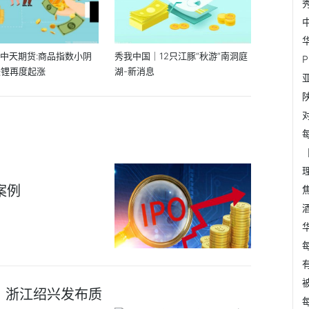
:中天期货:商品指数小阴
秀我中国｜12只江豚“秋游”南洞庭
酸锂再度起涨
湖-新消息
案例
| 浙江绍兴发布质