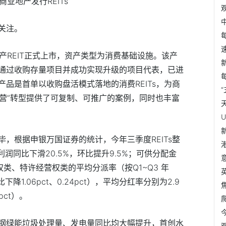
业地产发行REITs
关注。
资产REIT正式上市，资产类型为消费基础设施。该产
通过收购存量项目并成功实现升级的项目代表，已进
品是首单以收购盘活模式落地的消费REITs，为商
运营”转型提供了可复制、可推广的案例，同时也丰富
，根据申银万国证券的统计，今年三季度REITs整
润同比下滑20.5%，环比提升9.5%；可供分配金
产权类、特许经营权类的平均分派率（按Q1~Q3 年
下降1.06pct、0.24pct），平均分红率分别为2.9
pct）。
钢绿能垃圾处理量、发电量同比均大幅提升，首创水