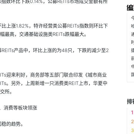
s指数环比下跌0.14%，公募REITs市场成交金额有所
比上涨1.82%，特许经营类公募REITs指数则环比下
s涨幅最高，交通基础设施类REITs跌幅最大。
募REITs产品中，环比上涨的为48只，下跌的减少至2
ITs迎来利好，商务部等五部门联合印发《城市商业
Ts。另外，上周新增一只消费类REIT上市，华夏中
深交所。
排
、消费等板块领涨
回稳的趋势。