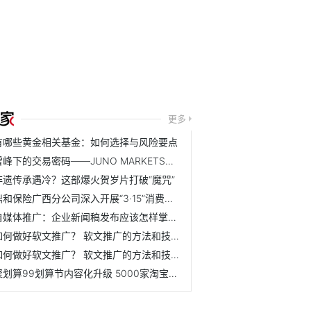
更多
有哪些黄金相关基金：如何选择与风险要点
雪峰下的交易密码——JUNO MARKETS技术峰会乌鲁木齐站圆满结束
非遗传承遇冷？这部爆火贺岁片打破“魔咒”
鼎和保险广西分公司深入开展“3·15”消费者权益保护教育宣传...
自媒体推广：企业新闻稿发布应该怎样掌握节奏？ 怎么规划效...
如何做好软文推广？ 软文推广的方法和技巧是什么？
如何做好软文推广？ 软文推广的方法和技巧是什么？
聚划算99划算节内容化升级 5000家淘宝天猫品牌联动狂欢