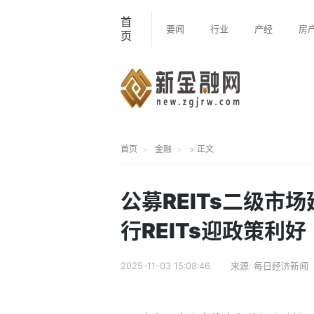
首
要闻
行业
产经
房
页
首页
金融
> 正文
公募REITs二级市
行REITs迎政策利好
2025-11-03 15:08:46
来源:
每日经济新闻