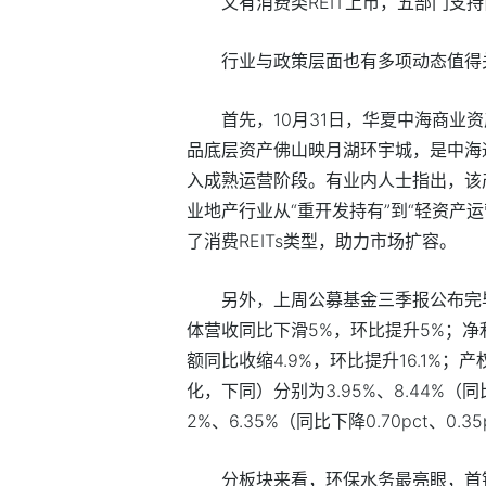
又有消费类REIT上市，五部门支持商
行业与政策层面也有多项动态值得
首先，10月31日，华夏中海商业
品底层资产佛山映月湖环宇城，是中海
入成熟运营阶段。有业内人士指出，该产
业地产行业从“重开发持有”到“轻资产
了消费REITs类型，助力市场扩容。
另外，上周公募基金三季报公布完毕
体营收同比下滑5%，环比提升5%；净利
额同比收缩4.9%，环比提升16.1%；
化，下同）分别为3.95%、8.44%（同比
2%、6.35%（同比下降0.70pct、0.35
分板块来看，环保水务最亮眼，首