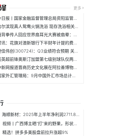
更多
今日报丨国家金融监督管理总局资阳监管分局核准马晓丽中国银...
哈尔滨现真人鸳鸯火锅洗浴 现存洗浴相关企业超49万家
通背拳传人回应世界扇耳光大赛被扇晕：没有脑震荡，眼眶缝了5...
时讯：花旗对澳新银行下半财年计提的费用不感意外 对该股评...
捷佳伟创(300724)：Q3业绩符合预期 关注新技术与海外拓展
前英超前锋奥斯汀加盟第七级别球队仅两个月后，就因伤离队
中新网报道晋商历史文化展在阿拉善博物馆举行-每日播报
国家外汇管理局：9月中国外汇市场总计成交26.87万亿元人民币|...
行
海顺新材：2025年上半年净利润2711.82万元，同比下降53.13% 每日信息
视频丨广西博主晒“打”来的野果，形状圆润 色泽鲜亮 短讯
精选！拼多多美股盘前拉升涨超9%