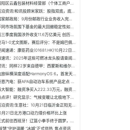
昭阳区云鑫包装材料经营部（个体工商户）成立 注册资本5万人...
前沿资讯!和讯投顾米家跃：股指双底，底气是否到来？
国家邮政局：9月份邮政行业业务收入完成1525.7亿元 同比增长...
不同市场氛围下基金的最大回撤稳定性如何？|每日快报
前三季度我国涉外收支11.6万亿美元 创历史同期新高
皇马1-0尤文图斯，赛后评分：不是姆巴佩第一，皇马5号排第一
要闻速递：康臣药业(01681.HK)10月22日回购433.08万港元，已连续7日回购
微速讯：2025年这些可燃冰龙头股请查阅！（2025/8/29）
时讯：同样22岁来自德甲：西蒙斯和维尔茨一起在英超迷失
航旅纵横深度适配HarmonyOS 6，首发天气动效实况窗，让航旅...
豪恩汽电：获APA自动泊车系统产品定点 预估总营业额约5.76亿元
科大智能：融资净买入222.33万元，融资余额5.33亿元（10-21）-看热讯
热点评！研究显示：气候变暖让北极地下古生物醒来
前沿资讯!生意社：10月21日临沂金正阳无缝管价格持平
10月21日北方港口动力煤价格环比上涨
正式前往西班牙！辽篮小拳手终于圆梦，去海外打球
“智慧”守护温暖 “冰城”正式供热_焦点资讯