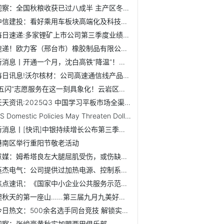
观察：全国秋粮收获已过八成半 主产区冬小麦播种加快推进
中信建投：看好乘用车板块高端化及科技成长结构性行情
每日速递:多家锂矿上市公司第三季度业绩回暖
速递！欧力客（邢台市）橡胶制品有限公司成立 注册资本100万...
新消息丨开通一个月，沈白高铁“降温”！坐过的人开始说实话了
每日讯息!沃尔核材：公司高速通信线产品的技术实力和关键设备...
“五闪”志愿服务在这一刻具象化！云岩区快递骑手背摔伤老人...
天天资讯:2025Q3 中国学习平板市场全渠道销量 180.6 万台...
US Domestic Policies May Threaten Dollar's Longterm...
新消息丨[快讯]中银持续增长公布第三季报 十大重仓股
港南区举行重阳节敬老活动
意媒：姆希塔良左大腿屈肌受伤，或伤缺至米兰德比前_热议
英杰电气：公司提供过加热电源、控制系统电源、辅助类电源以...
焦点速讯：《国家中小企业公共服务示范平台（基地）创建管理...
爬秋天的第一座山……第三届九月九美好生活登山节开心迈步 ...
今日热文：500余名选手同台竞技 解锁实验里的奇妙世界
观察：张峻豪黄秋实加盟西甲俱乐部