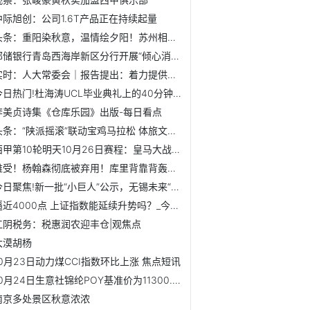
中际旭创：公司1.6T产品正在持续起量
头条：重阳染秋意，温情绘夕阳！苏州相城方浜村开展手工扎染活动
邮储银行青岛西海岸新区分行开展“倾心消保”高校行宣传活动...
实时：人大常委会｜报告提出：着力提供高质量金融服务
今日热门!杜海涛UCL毕业典礼上的40分钟全英文演讲，沈梦辰说...
李美贞诗集《仓库乐园》出版-每日看点
头条：“陕派摇滚”联动宝鸡马拉松 体旅文商融合绘就城市发...
西甲第10轮明天10月26日赛程：皇马大战巴萨，瓦伦西亚PK黄潜 时讯
难受！杨翰森彻底被弃用！库里背靠背轰35+6+3，阿夫迪亚打爆...
今日聚焦!新一批“小巨人”公示，无锡未来“新势力”涌现！
逼近4000点 上证指数能延续升势吗？_今日热闻
江阴税务：税惠润农迎丰仓|观焦点
大漠胡杨
10月23日动力煤CCI指数环比上涨 焦点短讯
10月24日生意社锦纶POY基准价为11300.00元/吨-今日要闻
南京多处景区秋意浓浓