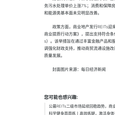
务污水处理单价上涨7%；消费和保障
和能源类基本面未见明显改善。
政策方面，商业地产发行REITs
商业提质行动方案》，提出支持符合条件
s）。该举措旨在通过丰富金融产品和
调强化财政支持，推动商贸流通设施改
质量发展。
封面图片来源：每日经济新闻
标签：
pct
同比
产品
趋势
消费类
周
您可能也感兴趣:
公募REITs二级市场延续回稳趋势，商业地
科学健身周周练丨高效练腿，激活身体引.