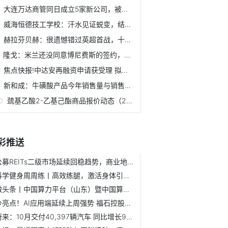
大连万达商管同日成立5家新公司，被执行总额已达5.97亿
威海恒德技工学校：汗水见证蜕变，结营致敬成长|每日速读
赫拉芬贝赫：很遗憾错过英超首战，十分兴奋现在能回归球队 ...
隆戈：米兰还没同意博尼费斯的签约，或要求在其租借费上打折
焦点快报!中达安再融资申请获受理 拟引进新控股股东厦门建熙
新和成：牛磺酸产品今年销售量与销售额同比均处于上升阶段-新...
巯基乙酸2-乙基己酯商品报价动态（2025-08-23） 快资讯
彩推送
公募REITs二级市场延续回稳趋势，商业地产发行REITs迎政策利好
科学健身周周练丨高效练腿，激活身体引擎 最资讯
微头条丨中国算力平台（山东）暨中国算谷人工智能公共服务平...
今亮点！AI应用端延续上周强势 福石控股20cm2连板
蔚来：10月交付40,397辆汽车 同比增长92.6%-前沿资讯