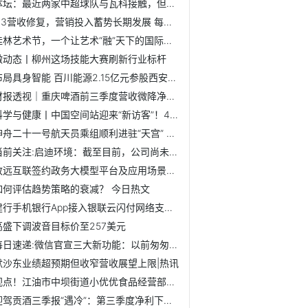
体坛：最近两家中超球队与瓦科接触，但尚未谈妥薪资条件 今...
Q3营收修复，营销投入蓄势长期发展 每日消息
桂林艺术节，一个让艺术“融”天下的国际盛会_播报
微动态丨柳州这场技能大赛刷新行业标杆
布局具身智能 百川能源2.15亿元参股西安中科光电
财报透视｜重庆啤酒前三季度营收微降净利下滑，机构看好长期...
科学与健康丨中国空间站迎来“新访客”！4只小鼠开启太空之旅...
神舟二十一号航天员乘组顺利进驻“天宫” 中国航天员完成第7...
当前关注:启迪环境：截至目前，公司尚未收到法院关于受理重整...
致远互联签约政务大模型平台及应用场景建设项目
如何评估趋势策略的衰减？ 今日热文
建行手机银行App接入银联云闪付网络支付平台 双App共享惠民...
高盛下调波音目标价至257美元
每日速递:微信官宣三大新功能：以前匆匆忙忙连滚带爬，现在从...
默沙东业绩超预期但收窄营收展望上限|热讯
视点！江油市中坝街道小优优食品经营部（个体工商户）成立 ...
迎驾贡酒三季报“遇冷”：第三季度净利下滑近四成