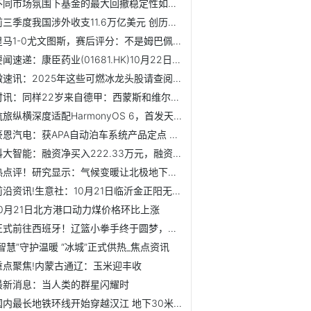
不同市场氛围下基金的最大回撤稳定性如何？|每日快报
前三季度我国涉外收支11.6万亿美元 创历史同期新高
皇马1-0尤文图斯，赛后评分：不是姆巴佩第一，皇马5号排第一
要闻速递：康臣药业(01681.HK)10月22日回购433.08万港元，已连续7日回购
微速讯：2025年这些可燃冰龙头股请查阅！（2025/8/29）
时讯：同样22岁来自德甲：西蒙斯和维尔茨一起在英超迷失
航旅纵横深度适配HarmonyOS 6，首发天气动效实况窗，让航旅...
豪恩汽电：获APA自动泊车系统产品定点 预估总营业额约5.76亿元
科大智能：融资净买入222.33万元，融资余额5.33亿元（10-21）-看热讯
热点评！研究显示：气候变暖让北极地下古生物醒来
前沿资讯!生意社：10月21日临沂金正阳无缝管价格持平
10月21日北方港口动力煤价格环比上涨
正式前往西班牙！辽篮小拳手终于圆梦，去海外打球
“智慧”守护温暖 “冰城”正式供热_焦点资讯
重点聚焦!内蒙古通辽：玉米迎丰收
最新消息：当人类的群星闪耀时
国内最长地铁环线开始穿越汉江 地下30米，武汉地铁12号线盾...