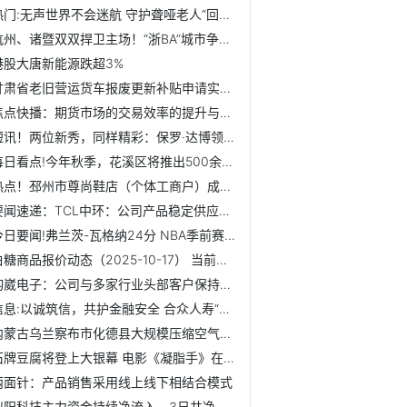
热门:无声世界不会迷航 守护聋哑老人“回家路”
杭州、诸暨双双捍卫主场！“浙BA”城市争霸赛满100场 焦点滚动
港股大唐新能源跌超3%
甘肃省老旧营运货车报废更新补贴申请实行线上预登记制度
焦点快播：期货市场的交易效率的提升与资源配置？
短讯！两位新秀，同样精彩：保罗·达博领骑环广西，苏浩钰再...
每日看点!今年秋季，花溪区将推出500余场特色活动
热点！邳州市尊尚鞋店（个体工商户）成立 注册资本5万人民币
要闻速递：TCL中环：公司产品稳定供应国内主要集成电路厂商，...
今日要闻!弗兰茨-瓦格纳24分 NBA季前赛魔术132-125鹈鹕 普尔21分
白糖商品报价动态（2025-10-17） 当前资讯
钧崴电子：公司与多家行业头部客户保持着长期稳定的合作关系_...
信息:以诚筑信，共护金融安全 合众人寿“以案说险”守护您的...
内蒙古乌兰察布市化德县大规模压缩空气储能系统示范项目成功...
石牌豆腐将登上大银幕 电影《凝脂手》在钟祥开机-快消息
两面针：产品销售采用线上线下相结合模式
鼎阳科技主力资金持续净流入，3日共净流入2657.55万元|微动态