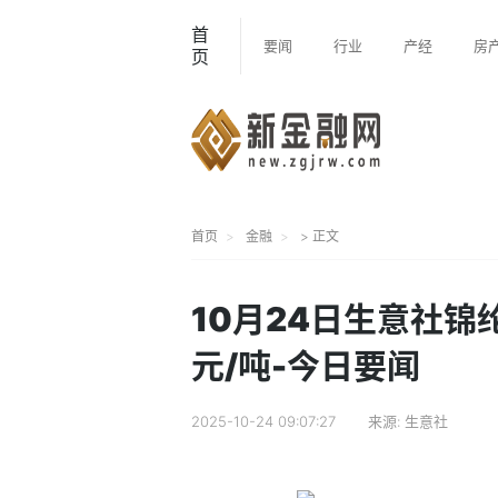
首
要闻
行业
产经
房
页
首页
金融
> 正文
10月24日生意社锦纶
元/吨-今日要闻
2025-10-24 09:07:27
来源:
生意社