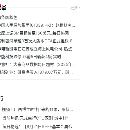
更多
清华园秋色
中国人民保险集团(01339.HK)：赵鹏财务负责人任职资格获国家...
大摩上调3M目标价至160美元_每日热闻
吉利银河星耀8首次大版本OTA正式推送 8项体验优化
华电新能等在江苏成立海上风电公司-热点聚焦
睿能科技跌停 此前5日斩获4板 实时
生意社：大宗商品数据每日题材（2025年10月23日）​ 今亮点
西部矿业：融资净买入1879.07万元，融资余额17.58亿元（10-22）|新要闻
行
视频丨广西博主晒“打”来的野果，形状圆润 色泽鲜亮 短讯
当前热讯:元戎启行CTO深测“城中村”
每日精选：【8月21日SHFE基本金属仓单变化情况】铜仓单减少66...