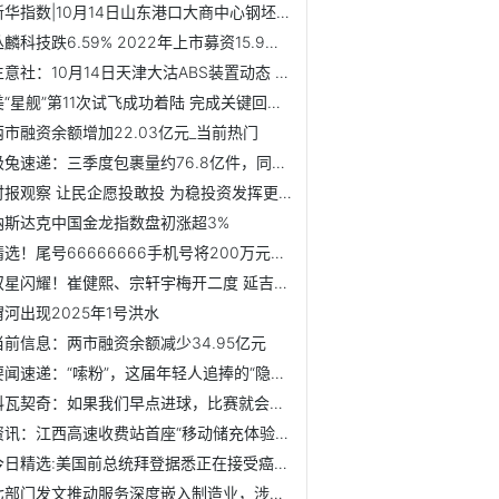
新华指数|10月14日山东港口大商中心钢坯、热轧C料价格微幅下...
丛麟科技跌6.59% 2022年上市募资15.9亿中信证券保荐
生意社：10月14日天津大沽ABS装置动态 今日讯
美“星舰”第11次试飞成功着陆 完成关键回收测试|简讯
两市融资余额增加22.03亿元_当前热门
极兔速递：三季度包裹量约76.8亿件，同比增长23.1% 焦点快报
时报观察 让民企愿投敢投 为稳投资发挥更大作用
纳斯达克中国金龙指数盘初涨超3%
精选！尾号66666666手机号将200万元起拍，吸引超3万次围观，...
双星闪耀！崔健熙、宗轩宇梅开二度 延吉5:0大胜图们
渭河出现2025年1号洪水
当前信息：两市融资余额减少34.95亿元
要闻速递：“嗦粉”，这届年轻人追捧的“隐藏款”养生法，是...
科瓦契奇：如果我们早点进球，比赛就会朝着想要的方式发展|热闻
资讯：江西高速收费站首座“移动储充体验站”投入运营
今日精选:美国前总统拜登据悉正在接受癌症放射治疗
七部门发文推动服务深度嵌入制造业，涉及装备制造、消费品等...