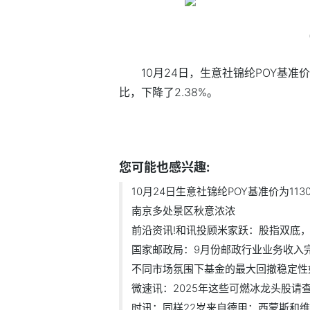
10月24日，生意社锦纶POY基准价为1
比，下降了2.38%。
标签：
锦纶POY
您可能也感兴趣:
10月24日生意社锦纶POY基准价为11300.
南京多处景区秋意浓浓
前沿资讯!和讯投顾米家跃：股指双底，底
国家邮政局：9月份邮政行业业务收入完成
不同市场氛围下基金的最大回撤稳定性如.
微速讯：2025年这些可燃冰龙头股请查阅
时讯：同样22岁来自德甲：西蒙斯和维尔