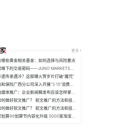
更多
有哪些黄金相关基金：如何选择与风险要点
雪峰下的交易密码——JUNO MARKETS技术峰会乌鲁木齐站圆满结束
非遗传承遇冷？这部爆火贺岁片打破“魔咒”
鼎和保险广西分公司深入开展“3·15”消费者权益保护教育宣传...
自媒体推广：企业新闻稿发布应该怎样掌握节奏？ 怎么规划效...
如何做好软文推广？ 软文推广的方法和技巧是什么？
如何做好软文推广？ 软文推广的方法和技巧是什么？
聚划算99划算节内容化升级 5000家淘宝天猫品牌联动狂欢