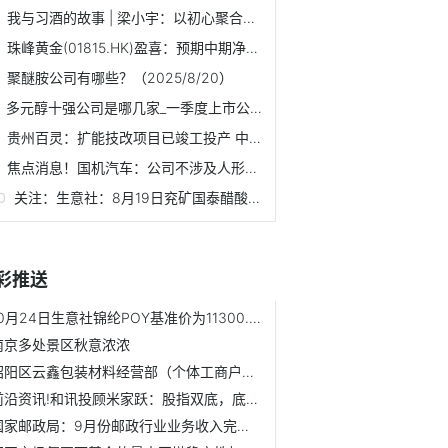
我与习酒的故事 | 梁小宇：以初心聚合力，共绘习酒新蓝图 看热讯
珠峰黄金(01815.HK)盈喜：预期中期净利7000万元至8000万元
聚醚胺公司有哪些？（2025/8/20）
多元醇十强公司是哪几家_一季度上市公司毛利率排行榜 每日热门
贵州百灵：扩能技改项目已竣工投产 中药材前处理能力提高到6...
焦点消息！国机汽车：公司不涉及人形机器人业务
关注：生意社：8月19日兖矿国泰醋酸乙酯价格平稳
彩推送
10月24日生意社锦纶POY基准价为11300.00元/吨-今日要闻
南京多处景区秋意浓浓
昭阳区云鑫包装材料经营部（个体工商户）成立 注册资本5万人...
前沿资讯!和讯投顾米家跃：股指双底，底气是否到来？
国家邮政局：9月份邮政行业业务收入完成1525.7亿元 同比增长...