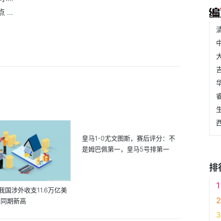
...
皇马1-0尤文图斯，赛后评分：不
是姆巴佩第一，皇马5号排第一
排
我国涉外收支11.6万亿美
史同期新高