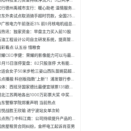
农行德州禹城市支行：暖心助老 温情服务在晨间 当前看点
京东外卖试点取消骑手超时罚款，全国25城已落地
中广核电力午前涨近3% 前9月核电机组总发电量同比增长2.67%_...
看热讯：独家资金：早盘主力买入前10股
石油工程设计公司自主研发系统，提高管道“诊断”效能 每日消息
精彩看点:认五谷 惜粮食
荣耀CEO李健：荣耀的影像能力可以与最强者掰手腕|快讯
10月15日涨停复盘：82只股涨停 大有能源8天4板-速看料
全运会女子50米步枪三姿山西队苗婉茹超世界纪录
焦点播报:科创板指数“上新”！浦发银行参与编制，寒武纪、澜...
每体：西班牙国家德比最便宜球票135欧元，贵宾区990欧|当前热门
湖北江苏两地各出1000万彩票大奖 中奖者为同一人：几天吃不...
山东警察学院郑重声明 当前热点
袁悦战胜王欣瑜 进宁波站女单次轮
焦点热门:中科江南：公司持续提升产品的信创全栈适配能力，随...
因房屋租赁合同纠纷，金杯电工起诉肖亚男