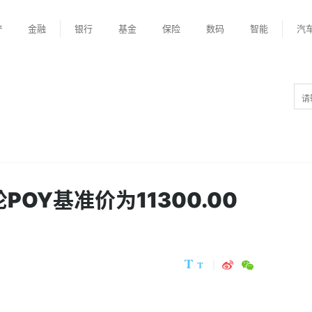
产
金融
银行
基金
保险
数码
智能
汽
POY基准价为11300.00