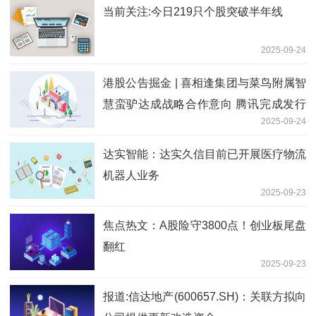
当前关注:今日219只个股突破半年线
2025-09-24
港股公告掘金 | 喜相逢集团与菜鸟附属智
慧蛮驴达成战略合作意向 腾讯完成发行
2025-09-24
90亿元票据-微资讯
达实智能：达实久信目前已开展医疗物流
机器人业务
2025-09-23
焦点热文：A股险守3800点！创业板尾盘
翻红
2025-09-23
报道:信达地产(600657.SH)：关联方拟向