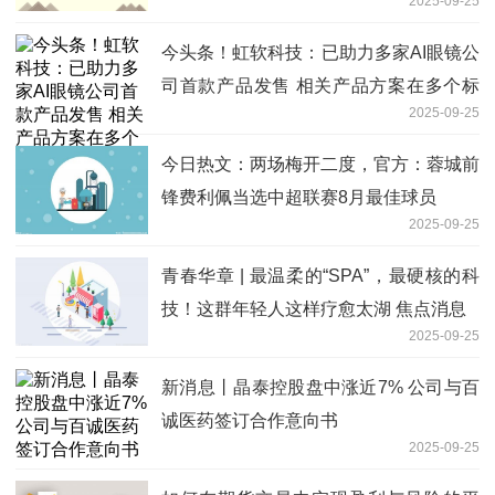
2025-09-25
今头条！虹软科技：已助力多家AI眼镜公
司首款产品发售 相关产品方案在多个标
2025-09-25
杆项目中完成量产落地
今日热文：两场梅开二度，官方：蓉城前
锋费利佩当选中超联赛8月最佳球员
2025-09-25
青春华章 | 最温柔的“SPA”，最硬核的科
技！这群年轻人这样疗愈太湖 焦点消息
2025-09-25
新消息丨晶泰控股盘中涨近7% 公司与百
诚医药签订合作意向书
2025-09-25