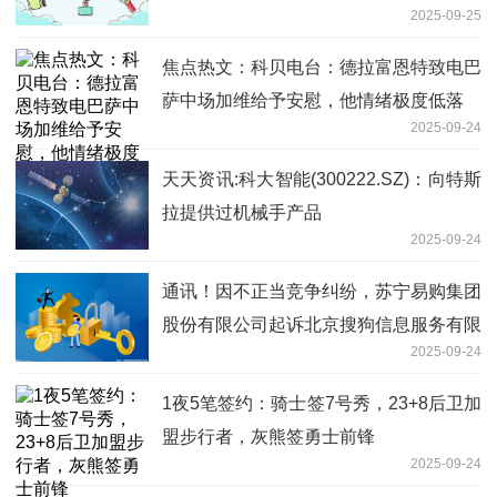
2025-09-25
焦点热文：科贝电台：德拉富恩特致电巴
萨中场加维给予安慰，他情绪极度低落
2025-09-24
天天资讯:科大智能(300222.SZ)：向特斯
拉提供过机械手产品
2025-09-24
通讯！因不正当竞争纠纷，苏宁易购集团
股份有限公司起诉北京搜狗信息服务有限
2025-09-24
公司等
1夜5笔签约：骑士签7号秀，23+8后卫加
盟步行者，灰熊签勇士前锋
2025-09-24