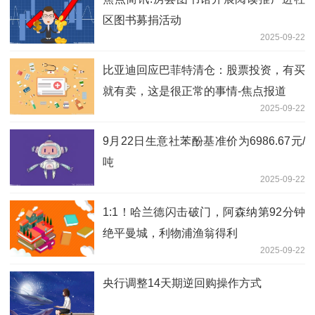
区图书募捐活动
2025-09-22
比亚迪回应巴菲特清仓：股票投资，有买
就有卖，这是很正常的事情-焦点报道
2025-09-22
9月22日生意社苯酚基准价为6986.67元/
吨
2025-09-22
1:1！哈兰德闪击破门，阿森纳第92分钟
绝平曼城，利物浦渔翁得利
2025-09-22
央行调整14天期逆回购操作方式