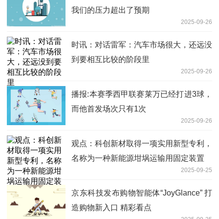
我们的压力超出了预期
2025-09-26
时讯：对话雷军：汽车市场很大，还远没
到要相互比较的阶段里
2025-09-26
播报:本赛季西甲联赛莱万已经打进3球，
而他首发场次只有1次
2025-09-26
观点：科创新材取得一项实用新型专利，
名称为一种新能源坩埚运输用固定装置
2025-09-25
京东科技发布购物智能体“JoyGlance” 打
造购物新入口 精彩看点