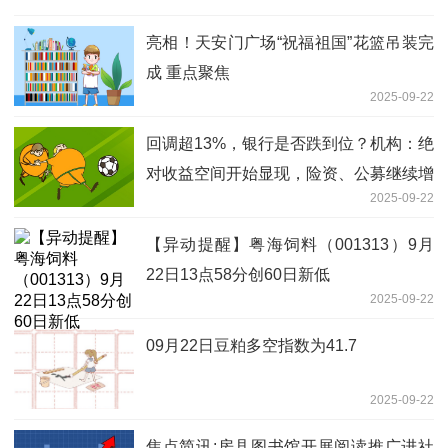
亮相！天安门广场“祝福祖国”花篮吊装完
成 重点聚焦
2025-09-22
回调超13%，银行是否跌到位？机构：绝
对收益空间开始显现，险资、公募继续增
2025-09-22
配 消息
【异动提醒】粤海饲料（001313）9月
22日13点58分创60日新低
2025-09-22
09月22日豆粕多空指数为41.7
2025-09-22
焦点简讯:房县图书馆开展阅读推广进社