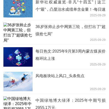
新华社权威速览·非凡“十四五” | 这三
个“最”，凸显治水成绩单含金量！-每日速
2025-09-29
看
36岁张帅止步中网第三轮，但打出了“超
级抢七局”
2025-09-29
每日热文:2025年9月第3周内蒙古煤炭价
格环比上涨
2025-09-29
风电板块站上风口_头条焦点
2025-09-29
中国绿地博大绿泽：2025年中期亏损
2955.1万元