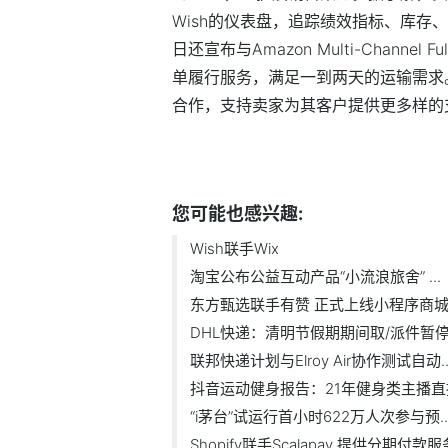
Wish的仪表盘，追踪绩效指标、库存
日还宣布与Amazon Multi-Channe
单履行服务，满足一到两天的运输需求。此
合作，支持卖家为其客户提供更多样的
标签：
支付方式
客户提供
销售渠道
您可能也感兴趣:
Wish联手Wix
淘宝公布公益互动产品“小流浪旅舍” ...
东方甄选联手有赞 正式上线小程序商城.
DHL快递：清明节假期期间取/派件暂
联邦快递计划与Elroy Air协作测试自动..
抖音运动健身报告：21年健身类主播直播.
“i茅台”试运行首小时622万人次参与预..
Shopify联手Scalapay 提供分期付款服