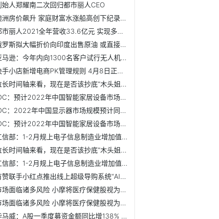
创始人郑耀南二次回归都市丽人CEO
澳洲房价飙升 家庭财富水涨船高创下纪录新高
都市丽人2021全年营收33.6亿元 实现多电商平台矩阵运营
俄罗斯拟大幅折价向印度出售原油 或直接使用卢布及卢比结算
亚马逊：今年内向1300名客户试行无人机交付服务
快手小店新增电商PK管理规则 4月8日正式生效
拉长时间轴来看，现在是否该抄底“木头姐”的ARK Innovation...
IDC：预计2022年中国智能家居设备市场出货量将突破2.6亿台 ...
IDC：2022年中国显示器市场规模预计同比下降1.4% 电竞显示器...
IDC：预计2022年中国智能家居设备市场出货量将突破2.6亿台 ...
工信部：1-2月规上电子信息制造业增加值同比增12.7% 比工业...
拉长时间轴来看，现在是否该抄底“木头姐”的ARK Innovation...
工信部：1-2月规上电子信息制造业增加值同比增12.7% 比工业...
有赞联手小红点推出线上超级导购系统“AI智能表单”插件
市场面临诸多风险 小摩将医疗保健股视为避风港
市场面临诸多风险 小摩将医疗保健股视为避风港
毕马威：A股一季度募资金额同比增138% 中概股回归和生物科技...