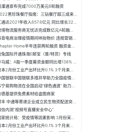
滴灌通宣布完成7000万美元B轮融资
2022黑珍珠餐厅指南：三钻餐厅超三成来自粤港澳大湾区
汇通达2021年收入657.6亿元 同比增长32.5%
跨境物流服务商无忧达完成数亿元A轮融资 专注中大件品类
抖音电商治理疫情期间哄抬物价 违规营销行为
Chapter Home半年连获两轮融资 融资金额累计近亿元
极兔国际开通珠海E邮宝（普/特货）专线
毕马威：A股一季度募资金额同比增138% 中概股回归和生物科技...
日本2月份工业产出环比升0.1% 3个月来首次增长
中国银联中国银联多措并举助力全国疫情防控
苏宁易购物流在全国启动“绿色通道” 助力防疫物资运送
肯德基提供免费素材给盗图商家
顺丰 中通等寄递企业成立民生物资配送突击队助吉林抗疫
微信内测“视频号直播安全中心”
国家统计局：受疫情等因素影响 3月份采购经理指数回落至收缩区间
日本2月份工业产出环比升0.1% 3个月来首次增长