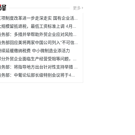
更多
三项制度改革进一步走深走实 国有企业活力动力明显增强
大规模留抵退税，最低工资标准上调 4月这些新规将实施
商务部：多措并举帮助外贸企业应对风险挑战
商务部回应美将两家中国公司列入“不可信供应商清单”
继续延缓缴纳税费 中小微制造业添活力
部分外贸企业面临生产经营受阻等问题，商务部：将指导地方出...
商务部：将指导地方出台针对性支持举措 帮助外贸企业更好应...
商务部：中葡论坛部长级特别会议将于4月10日在澳门举办