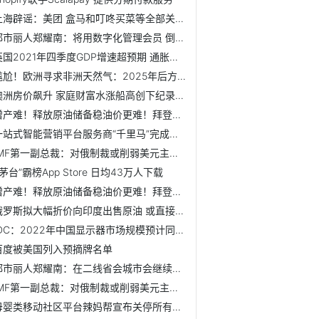
上海辟谣：美团 盒马和叮咚买菜等全部关闭消息不准确
都市丽人郑耀南：将用数字化管理会员 倒逼供应链做共创
英国2021年四季度GDP增速超预期 通胀加速或令2022年复苏放缓
尴尬！欧洲寻求非洲天然气：2025年后方能供应上且只能解决一...
澳洲房价飙升 家庭财富水涨船高创下纪录新高
增产难！释放原油储备稳油价更难！拜登打击油价或再失败
一站式智能营销平台服务商“千里马”完成亿元级B轮融资
IMF第一副总裁：对俄制裁或削弱美元主导地位
i茅台”霸榜App Store 日均43万人下载
增产难！释放原油储备稳油价更难！拜登打击油价或再失败
俄罗斯拟大幅折价向印度出售原油 或直接使用卢布及卢比结算
IDC：2022年中国显示器市场规模预计同比下降1.4% 电竞显示器...
百度被美国列入预摘牌名单
都市丽人郑耀南：在二线省会城市会继续开店
IMF第一副总裁：对俄制裁或削弱美元主导地位
母婴类移动社区平台辣妈帮宣布关停所有业务