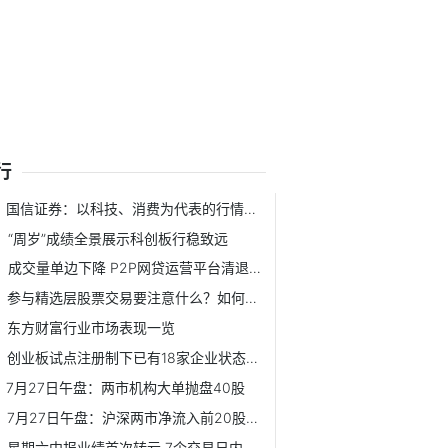
行
国信证券：以科技、消费为代表的行情主线仍在延续
“周岁”成绩全景展示科创板行稳致远
成交量单边下降 P2P网贷运营平台清退速度加快
参与精选层股票交易要注意什么？如何进行精选层股票大宗交易？
东方财富行业市场表现一览
创业板试点注册制下已有18家企业状态更新为“提交注册”
7月27日午盘：两市机构大单抛盘40股
7月27日午盘：沪深两市净流入前20股(名单)
星期六中报业绩首次转亏 7个交易日内股价跌五分之一