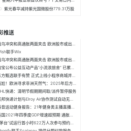
紫光春华减持紫光国微股份779.31万股
彩推送
俄乌冲突和高通胀两面夹击 欧洲股市或出现两年来首次季度下跌
ish联手Wix
俄乌冲突和高通胀两面夹击 欧洲股市或出现两年来首次季度下跌
淘宝公布公益互动产品“小流浪旅舍” 已累计捐粮60吨
东方甄选联手有赞 正式上线小程序商城并接入视频号
尴尬！欧洲寻求非洲天然气：2025年后方能供应上且只能解决一...
DHL快递：清明节假期期间取/派件暂停服务
联邦快递计划与Elroy Air协作测试自动无人机货运
抖音运动健身报告：21年健身类主播直播收入同比增加141%
英国2021年四季度GDP增速超预期 通胀加速或令2022年复苏放缓
“i茅台”试运行首小时622万人次参与预约申购
hopify联手Scalapay 提供分期付款服务