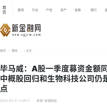
首
要闻
行业
产经
房产
金融
银行
页
首页
要闻
> 正文
毕马威：A股一季度募资金额同
中概股回归和生物科技公司仍
点
2022-03-31 11:08:11
来源:
智通财经