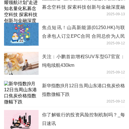
募念空科技 探索科技创新与金融深度融
2025-09-13
合新范式
焦点短讯！山高新能源(01250.HK)与联
合承包人订立EPC合同 合同总价为人民
2025-09-12
币1822.91万元
关注：小鹏首款增程SUV车型G7官宣：
纯电续航430km
2025-09-12
新华指数|9月12日当周山东港口焦炭价格
指数微幅下跌
2025-09-12
你了解银行的投资风险控制机制吗？_每
日速讯