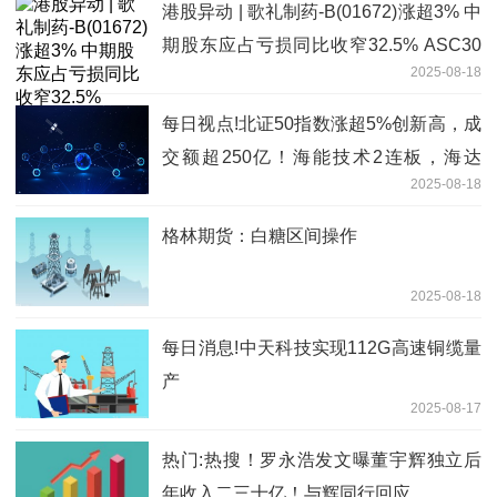
港股异动 | 歌礼制药-B(01672)涨超3% 中
期股东应占亏损同比收窄32.5% ASC30
2025-08-18
美国Ib期研究数据向好
每日视点!北证50指数涨超5%创新高，成
交额超250亿！海能技术2连板，海达
2025-08-18
尔、晶赛科技涨停，曙光数创、国源科
技、荣亿精密涨超25%
格林期货：白糖区间操作
2025-08-18
每日消息!中天科技实现112G高速铜缆量
产
2025-08-17
热门:热搜！罗永浩发文曝董宇辉独立后
年收入二三十亿！与辉同行回应