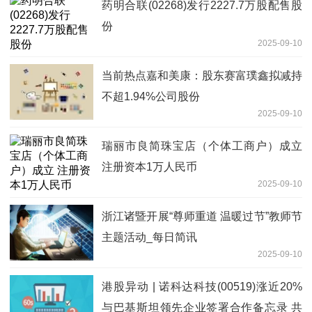
药明合联(02268)发行2227.7万股配售股
份
2025-09-10
当前热点嘉和美康：股东赛富璞鑫拟减持
不超1.94%公司股份
2025-09-10
瑞丽市良简珠宝店（个体工商户）成立
注册资本1万人民币
2025-09-10
浙江诸暨开展“尊师重道 温暖过节”教师节
主题活动_每日简讯
2025-09-10
港股异动 | 诺科达科技(00519)涨近20%
与巴基斯坦领先企业签署合作备忘录 共