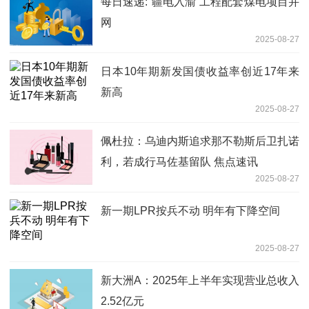
每日速递:“疆电入渝”工程配套煤电项目并
网
2025-08-27
日本10年期新发国债收益率创近17年来
新高
2025-08-27
佩杜拉：乌迪内斯追求那不勒斯后卫扎诺
利，若成行马佐基留队 焦点速讯
2025-08-27
新一期LPR按兵不动 明年有下降空间
2025-08-27
新大洲A：2025年上半年实现营业总收入
2.52亿元