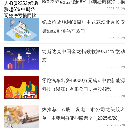
B(02252)绩后涨超6% 中期经调整净亏损
2025-08-29
同比减少55.5% 海外市场收入实现大幅
增长
纪念抗战胜利80周年主题花坛北京长安
街沿线亮相-当前热门
2025-08-29
纳斯达克中国金龙指数收涨0.14% 微动
态
2025-08-29
零跑汽车出资49000万元成立中凌新能源
科技（浙江）有限公司，持股49%
2025-08-28
热推荐：A股：发电上市公司龙头股名
单，主要利好哪些股票？（2025/8/28）
2025-08-28