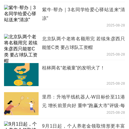
紫牛·帮办｜3名同学给爱心驿站送来“清
凉”
2025-08-28
北京队两个老将名额用完 若续朱彦西只
能签C类 要占球队工资帽
2025-08-28
桂林两名“老顽童”的发明火了！
2025-08-28
里昂：升地平线机器人-W目标价至11港
元 增长前景向好 重申“跑赢大市”评级-每
2025-08-28
日快播
9月1日起，个人养老金领取情形更丰富