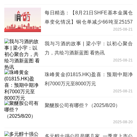
每日精选：【8月21日SHFE基本金属仓
单变化情况】铜仓单减少66吨至25157
2025-08-21
吨；铝仓单减少3048吨至59890吨；锌
仓单持平至32288吨；铅仓单减少1481
我与习酒的故事 | 梁小宇：以初心聚合
吨至59422吨；镍仓单增加29吨至22588
力，共绘习酒新蓝图 看热讯
吨；锡仓单减少71吨至7258吨。
2025-08-21
珠峰黄金(01815.HK)盈喜：预期中期净
利7000万元至8000万元
2025-08-21
聚醚胺公司有哪些？（2025/8/20）
2025-08-20
多元醇十强公司是哪几家_一季度上市公