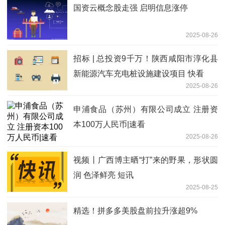
国资云概念股走强 启明信息涨停
2025-08-26
招标 | 总投资9千万！陕西咸阳市淳化县
新能源汽车充电桩设施建设项目 快看
2025-08-26
申浦食品（苏州）有限公司成立 注册资
本100万人民币|速看
2025-08-26
视频丨广西博主晒“打”来的野果，形状圆
润 色泽鲜亮 短讯
2025-08-25
精选！拼多多美股盘前拉升涨超9%