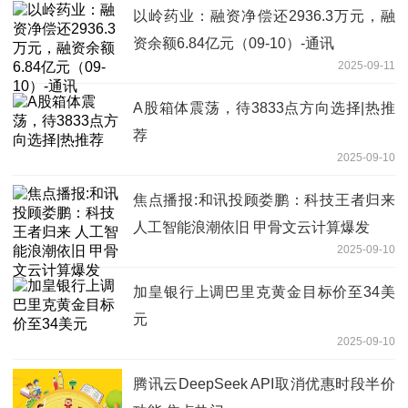
以岭药业：融资净偿还2936.3万元，融
资余额6.84亿元（09-10）-通讯
2025-09-11
A股箱体震荡，待3833点方向选择|热推
荐
2025-09-10
焦点播报:和讯投顾娄鹏：科技王者归来
人工智能浪潮依旧 甲骨文云计算爆发
2025-09-10
加皇银行上调巴里克黄金目标价至34美
元
2025-09-10
腾讯云DeepSeek API取消优惠时段半价