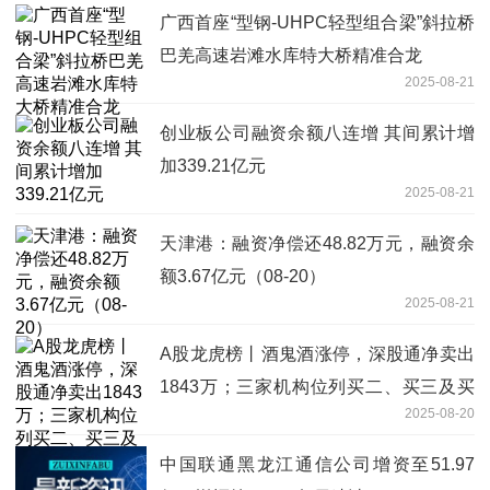
广西首座“型钢-UHPC轻型组合梁”斜拉桥
巴羌高速岩滩水库特大桥精准合龙
2025-08-21
创业板公司融资余额八连增 其间累计增
加339.21亿元
2025-08-21
天津港：融资净偿还48.82万元，融资余
额3.67亿元（08-20）
2025-08-21
A股龙虎榜丨酒鬼酒涨停，深股通净卖出
1843万；三家机构位列买二、买三及买
2025-08-20
四席位，净买入1.66亿；游资山东帮净买
入3577万 每日头条
中国联通黑龙江通信公司增资至51.97