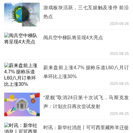
游戏板块活跃，三七互娱触及涨停 前沿
热点
2025-08-26
阅兵空中梯队将呈现4大亮点
2025-08-25
蔚来盘前上涨4.7% 据称乐道L60八月订
单环比上涨30%
2025-08-25
“星舰”取消24日第十次试飞，马斯克发
声：计划次日再次尝试发射
2025-08-25
时讯：新华社消息丨可可西里藏羚羊迁徙