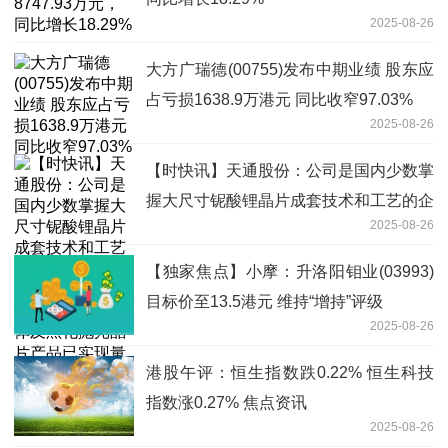
2025-08-26
大方广瑞德(00755)发布中期业绩 股东应
占亏损1638.9万港元 同比收窄97.03%
2025-08-26
【时快讯】天通股份：公司是国内少数掌
握大尺寸铌酸锂晶片成套技术和工艺的企
2025-08-26
业，生产的钽酸锂（LT）、铌酸锂
（LN）晶体及黑化抛光晶片产品已实现
【独家焦点】小摩：升洛阳钼业(03993)
量产
目标价至13.5港元 维持“增持”评级
2025-08-26
港股午评：恒生指数跌0.22% 恒生科技
指数涨0.27% 焦点资讯
2025-08-26