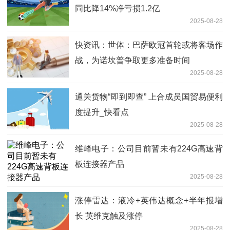
同比降14%净亏损1.2亿
2025-08-28
快资讯：世体：巴萨欧冠首轮或将客场作
战，为诺坎普争取更多准备时间
2025-08-28
通关货物“即到即查” 上合成员国贸易便利
度提升_快看点
2025-08-28
维峰电子：公司目前暂未有224G高速背
板连接器产品
2025-08-28
涨停雷达：液冷+英伟达概念+半年报增
长 英维克触及涨停
2025-08-28